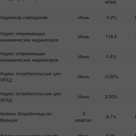
млрд.
Индикатор совпадения
Июнь
-0.2%
Индекс опережающих
Июнь
116.4
экономических индикаторов
Индекс опережающих
Июнь
0.4%
экономических индикаторов
Индекс потребительских цен
Июль
-0.50%
(ИПЦ)
Индекс потребительских цен
Июль
2.30%
(ИПЦ)
Уровень безработицы во
2
8.1%
Франции
квартал
Индекс цен на жилье Lloyds
Июль
0.2%