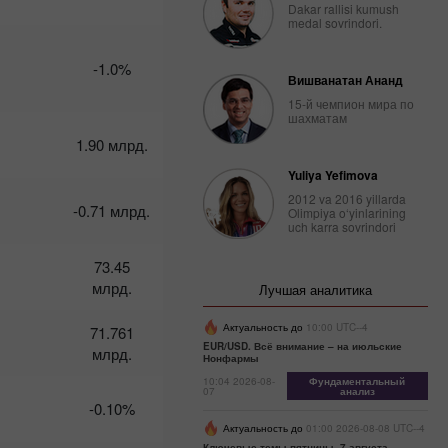
февраля:
Dakar rallisi kumush
medal sovrindori.
Трамп
вышел на
охоту –
-1.0%
доллар на
Вишванатан Ананд
подхвате
15-й чемпион мира по
шахматам
10:08 2025-
02-27 UTC+3
1.90 млрд.
Календарь
Yuliya Yefimova
трейдера
2012 va 2016 yillarda
на 26
-0.71 млрд.
Olimpiya o‘yinlarining
февраля:
uch karra sovrindori
Доллар
уходит из
73.45
портфелей
млрд.
Лучшая аналитика
из-за
трампа
Актуальность до
10:00 UTC--4
71.761
07:45 2025-
02-25 UTC+3
EUR/USD. Всё внимание – на июльские
млрд.
Нонфармы
Календарь
10:04 2026-08-
Фундаментальный
07
анализ
трейдера
-0.10%
на 24-25
Актуальность до
01:00 2026-08-08 UTC--4
февраля:
Ключевые темы пятницы, 7 августа