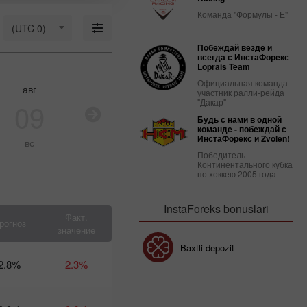
марта:
Удержится
Команда "Формулы - Е"
ли на
(UTC 0)
плаву
Побеждай везде и
доллар
всегда с ИнстаФорекс
США?
Loprais Team
09:03 2025-
Официальная команда-
03-18 UTC+3
авг
авг
авг
ав
участник ралли-рейда
"Дакар"
09
10
11
1
Календарь
Будь с нами в одной
трейдера
команде - побеждай с
на 14
ИнстаФорекс и Zvolen!
вс
пн
вт
с
марта:
Победитель
Куда
Континентального кубка
Трамп
по хоккею 2005 года
толкает
доллар
InstaForeks bonuslari
США?
Факт.
рогноз
10:37 2025-
значение
03-13 UTC+3
Bonus 30%
Baxtli depozit
алендарь трейдера
2.8%
2.3%
 12-13 марта:
рампотурбулентность
Klub bonusi
отовит доллару
одвох