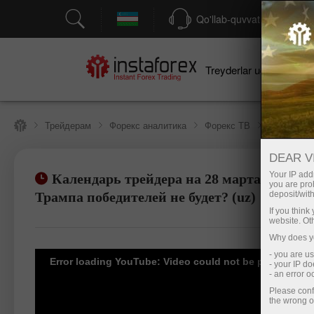
Qo'llab-quvvatlash
Treyderlar uchun
bo
Трейдерам
Форекс аналитика
Форекс ТВ
Форекс-ТВ
DEAR V
Your IP addr
Календарь трейдера на 28 марта: В тар
you are proh
Savdo hisob-varag‘ini ochish
Demo-hisob-
Трампа победителей не будет? (uz)
deposit/with
If you thin
website. Ot
Why does yo
- you are u
Error loading YouTube: Video could not be played
- your IP d
- an error 
Please conf
the wrong o