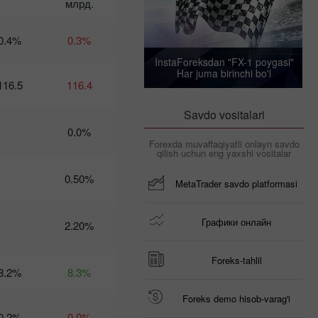
млрд.
Календарь
трейдера на 6
0.4%
0.3%
марта: Трамп
InstaForeksdan "FX-1 poygasi"
рискует
Har juma birinchi bo'l
экономикой
116.5
116.4
США – доллару
приготовиться?
Savdo vositalari
21:02 2025-03-04
UTC+3
0.0%
Forexda muvaffaqiyatli onlayn savdo
Календарь
qilish uchun eng yaxshi vositalar
трейдера
на 5
0.50%
MetaTrader savdo platformasi
марта:
Тарифное
безумие
Графики онлайн
2.20%
угрожает
не только
глобальной
Foreks-tahlil
экономике
8.2%
8.3%
10:28 2025-
03-04 UTC+3
Foreks demo hisob-varag'i
Календарь
0.2%
0.0%