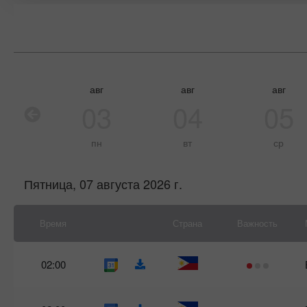
авг
авг
авг
03
04
05
пн
вт
ср
Пятница, 07 августа 2026 г.
Время
Страна
Важность
02:00