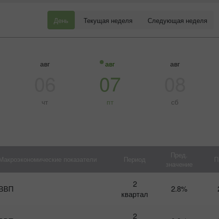
День
Текущая неделя
Следующая неделя
авг
авг
авг
06
07
08
чт
пт
сб
Пред.
Макроэкономические показатели
Период
П
значение
Bonus 30%
Baxtli depozit
2
К
ВВП
2.8%
на
квартал
Т
Klub bonusi
г
2
п