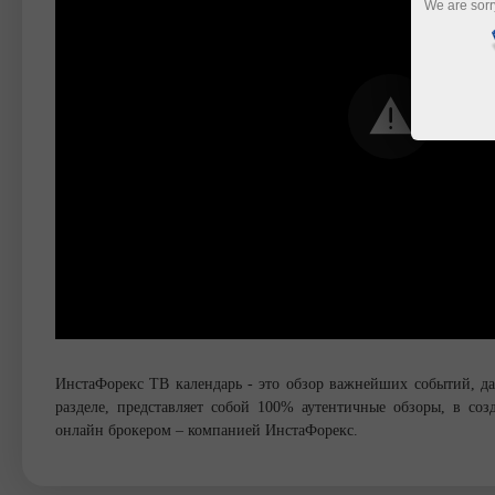
We are sorr
ИнстаФорекс ТВ календарь - это обзор важнейших событий, д
разделе, представляет собой 100% аутентичные обзоры, в с
онлайн брокером – компанией ИнстаФорекс.