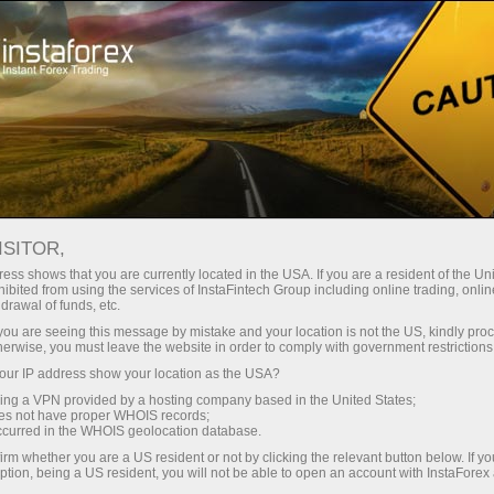
Hisob-varag'ini tez ochish
Savdo platformasi
Endi ish
shlayotganlar
Investorlar uchun
Hamkorlar uchun
Promoaks
uchun
: календарь
ISITOR,
ess shows that you are currently located in the USA. If you are a resident of the Uni
ифной игре
ibited from using the services of InstaFintech Group including online trading, online
varag‘ini ochish
drawal of funds, etc.
k you are seeing this message by mistake and your location is not the US, kindly pro
herwise, you must leave the website in order to comply with government restrictions
ur IP address show your location as the USA?
sing a VPN provided by a hosting company based in the United States;
Календ
oes not have proper WHOIS records;
марта
occurred in the WHOIS geolocation database.
Трамп
irm whether you are a US resident or not by clicking the relevant button below. If y
будет?
ption, being a US resident, you will not be able to open an account with InstaForex
22:14 2