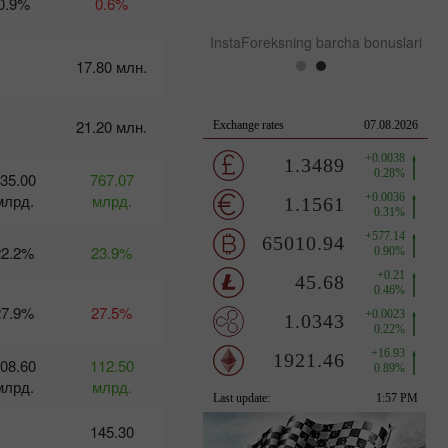
0.9%
0.6%
:13 2025-03-11 UTC+3
InstaForeksning barcha bonuslari
17.80 млн.
Календарь
трейдера
21.20 млн.
на 10-11
марта:
Выйдет ли
35.00
767.07
доллар из
млрд.
тумана?
млрд.
10:24 2025-
03-10 UTC+3
22.2%
23.9%
Календарь
трейдера
на 7
27.9%
27.5%
марта:
Для
доллара
08.60
112.50
наступают
млрд.
млрд.
нелегкие
времена?
145.30
09:07 2025-
03-06 UTC+3