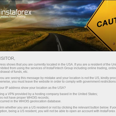
Трейдерам
Форекс аналитика
Форекс ТВ
Форекс-ТВ: календарь
ISITOR,
ess shows that you are currently located in the USA. If you are a resident of the Uni
Календарь трейдера на 28 марта: В
ibited from using the services of InstaFintech Group including online trading, online
drawal of funds, etc.
тарифной игре Трампа победителей не
k you are seeing this message by mistake and your location is not the US, kindly pro
будет? (oz)
herwise, you must leave the website in order to comply with government restrictions
ur IP address show your location as the USA?
sing a VPN provided by a hosting company based in the United States;
oes not have proper WHOIS records;
occurred in the WHOIS geolocation database.
и очиш
irm whether you are a US resident or not by clicking the relevant button below. If y
ption, being a US resident, you will not be able to open an account with InstaForex