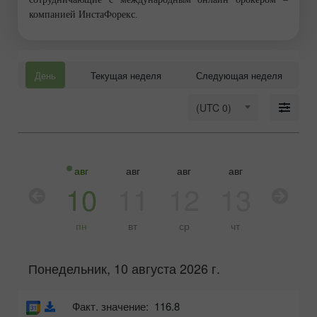
компанией ИнстаФорекс.
День
Текущая неделя
Следующая неделя
(UTC 0)
авг
авг
авг
авг
авг
10
11
12
13
14
пн
вт
ср
чт
пт
Понедельник, 10 августа 2026 г.
Факт. значение:
116.8