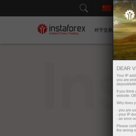
对于交易者
In
DEAR V
Your IP addr
you are proh
deposit/with
If you thin
website. Ot
Why does yo
- you are u
- your IP d
- an error 
Please conf
the wrong o