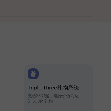
Triple Three礼物系统
交易
货每日预测
充值$333起，选择价值高达
参与In
$1,500的礼物