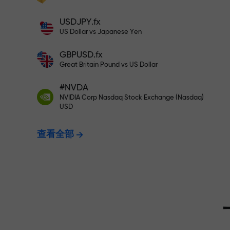
充值$333—选择价值高达$1,500
充值账户—获得比存款大1000倍的奖金。
USDJPY.fx
X1000不是印刷错误。存款越大，倍数越
US Dollar vs Japanese Yen
无风险交易—
高。
GBPUSD.fx
Great Britain Pound vs US Dollar
我们保证您的
#NVDA
NVIDIA Corp Nasdaq Stock Exchange (Nasdaq)
USD
最高X1000
查看全部