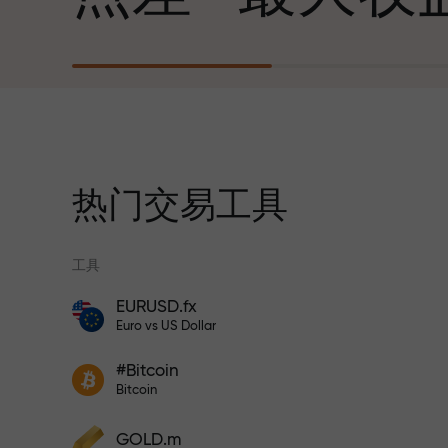
心勃勃的目标
每笔存款
我们提供真实礼物—不是奖金，不是优惠
30%奖金
码。每位InstaForex客户仅需充值账户即
获得iPhone、MacBook或梦想旅行
热门交易工具
交易速度
工具
与赛道速度
EURUSD.fx
风险保险计划补偿您的亏损，并保证6个月
Euro vs US Dollar
内利润增长3倍。放心交易—您的资金受到
交易者奖金
保护！
您的专属礼物
#Bitcoin
参与InstaForex计划，增加利润
Bitcoin
GOLD.m