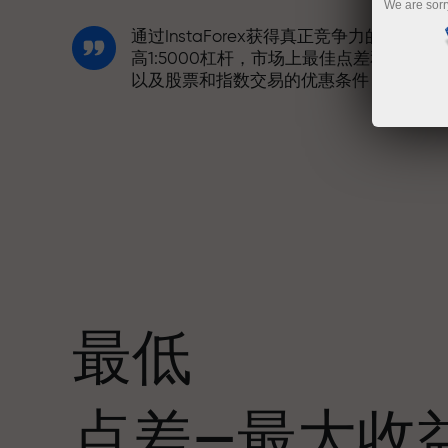
We are sorr
通过InstaForex获得真正竞争力的机会：
高1:5000杠杆，市场上最佳点差和手续费
以及股票和指数交易的优惠条件
我们开发了奖金系统，使交易更具吸引力
每位InstaForex客户在入金时可获得高达
30%的奖金，并享受其他促销活动和优惠
最低
赛道速度与交易速度共享相同价值观。Ale
点差—最大收
Loprais将刺激与纪律元素带入交易世界，
作为InstaForex合作伙伴，激励客户实现