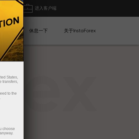
出金
进入客户端
系列
休息一下
关于InstaForex
rex
ted States,
 transfers,
ceed to the
.
ou choose
 anyway.