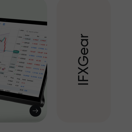
r
a
e
G
X
F
I