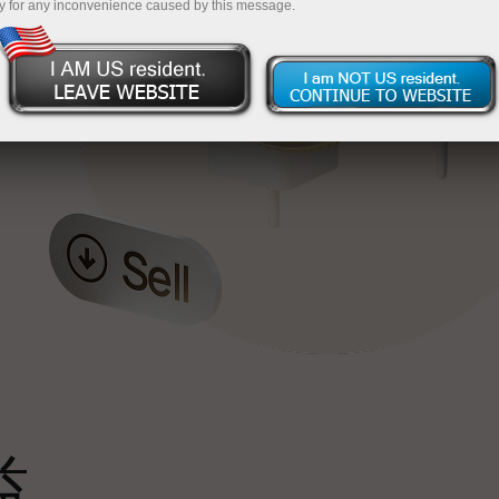
y for any inconvenience caused by this message.
最
，
。
s
益
雄