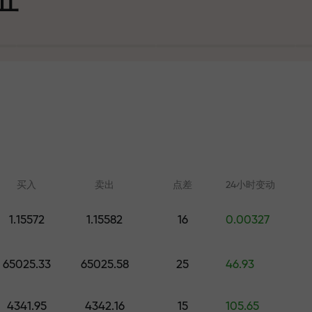
可
买入
卖出
点差
24小时变动
1.15572
1.15582
16
0.00327
在线学习
FX.CO分析
大奖
65025.33
65025.58
25
46.93
从零开始学习交易—适合所有水
外汇、加密货币和期
平的课程和网络研讨会
4341.95
4342.16
15
105.65