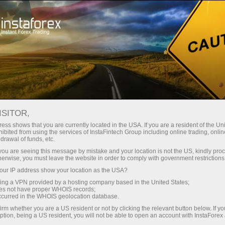
支持
即时开户
交易平台
入金/
初学者
投资者
对于合作伙伴
广告
staFo
ISITOR,
ess shows that you are currently located in the USA. If you are a resident of the Uni
ibited from using the services of InstaFintech Group including online trading, online
drawal of funds, etc.
k you are seeing this message by mistake and your location is not the US, kindly pro
herwise, you must leave the website in order to comply with government restrictions
ur IP address show your location as the USA?
sing a VPN provided by a hosting company based in the United States;
oes not have proper WHOIS records;
occurred in the WHOIS geolocation database.
irm whether you are a US resident or not by clicking the relevant button below. If y
ption, being a US resident, you will not be able to open an account with InstaForex