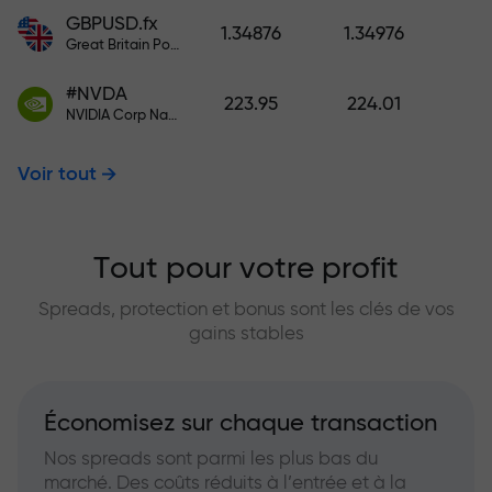
GBPUSD.fx
1.34876
1.34976
Great Britain Pound vs US Dollar
#NVDA
223.95
224.01
NVIDIA Corp Nasdaq Stock Exchange (Nasdaq) USD
Voir tout
Tout pour votre profit
Spreads, protection et bonus sont les clés de vos
gains stables
Économisez sur chaque transaction
Nos spreads sont parmi les plus bas du
marché. Des coûts réduits à l’entrée et à la