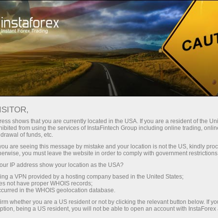
Spreads
minimes — profit maximal
ISITOR,
ess shows that you are currently located in the USA. If you are a resident of the Uni
Bonus de 30 %
ibited from using the services of InstaFintech Group including online trading, online
Avec InstaForex, vous accédez à
drawal of funds, etc.
des conditions vraiment
sur chaque dépôt
k you are seeing this message by mistake and your location is not the US, kindly pro
compétitives : effet de levier
herwise, you must leave the website in order to comply with government restrictions
jusqu’à 1:5000, parmi les meilleurs
ur IP address show your location as the USA?
Vitesse
spreads et commissions du
sing a VPN provided by a hosting company based in the United States;
marché, ainsi que des conditions
oes not have proper WHOIS records;
dans le trading et sur l’autoroute
occurred in the WHOIS geolocation database.
avantageuses pour le trading
irm whether you are a US resident or not by clicking the relevant button below. If y
d’actions et d’indices.
ption, being a US resident, you will not be able to open an account with InstaForex
Votre jackpot personnel de cadeaux
Nous avons développé un