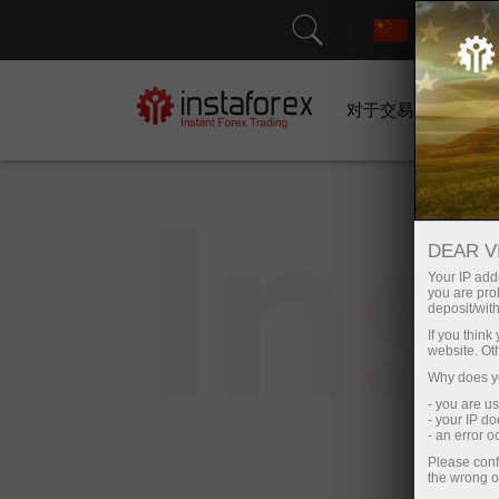
对于交易者
In
DEAR V
Your IP addr
you are proh
deposit/with
If you thin
website. Ot
Why does yo
- you are u
- your IP d
- an error 
Please conf
the wrong o