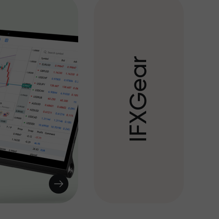
r
a
e
G
X
F
I