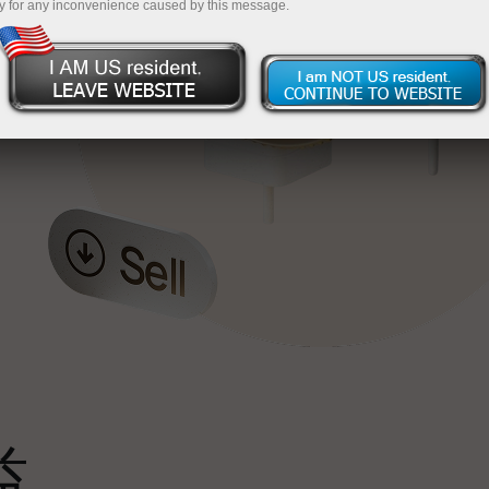
y for any inconvenience caused by this message.
最
，
。
s
益
雄