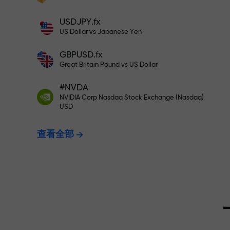
充值$333—选择价值高达$1,500
充值账户—获得比存款大1000倍的奖金。
USDJPY.fx
X1000不是印刷错误。存款越大，倍数越
US Dollar vs Japanese Yen
无风险交易—
高。
GBPUSD.fx
Great Britain Pound vs US Dollar
我们保证您的
#NVDA
NVIDIA Corp Nasdaq Stock Exchange (Nasdaq)
USD
最高X1000
查看全部