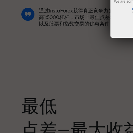
We are sorr
通过InstaForex获得真正竞争力的机会：
高1:5000杠杆，市场上最佳点差和手续费
以及股票和指数交易的优惠条件
我们开发了奖金系统，使交易更具吸引力
每位InstaForex客户在入金时可获得高达
30%的奖金，并享受其他促销活动和优惠
最低
赛道速度与交易速度共享相同价值观。Ale
点差—最大收
Loprais将刺激与纪律元素带入交易世界，
作为InstaForex合作伙伴，激励客户实现