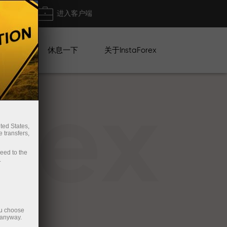
出金
进入客户端
系列
休息一下
关于InstaForex
rex
ted States,
 transfers,
ceed to the
.
ou choose
 anyway.