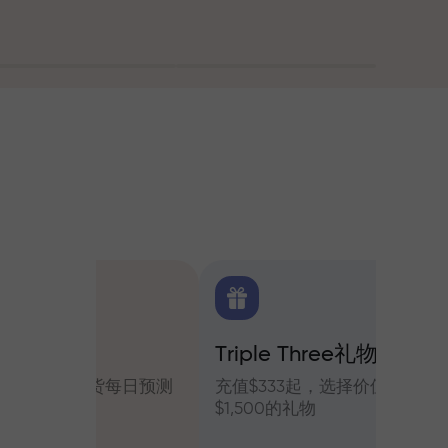
Triple Three礼物系统
交易
货每日预测
充值$333起，选择价值高达
参与In
$1,500的礼物