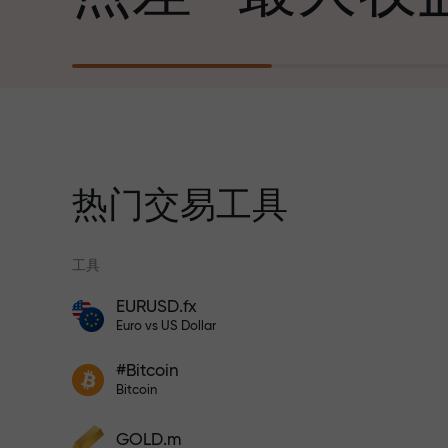
心勃勃的目标
每笔存款
我们提供真实礼物—不是奖金，不是优惠
30%奖金
码。每位InstaForex客户仅需充值账户即
获得iPhone、MacBook或梦想旅行
热门交易工具
交易速度
工具
与赛道速度
EURUSD.fx
风险保险计划补偿您的亏损，并保证6个月
Euro vs US Dollar
内利润增长3倍。放心交易—您的资金受到
交易者奖金
保护！
您的专属礼物
#Bitcoin
参与InstaForex计划，增加利润
Bitcoin
GOLD.m