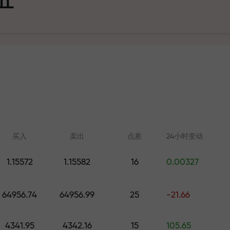
可
买入
卖出
点差
24小时变动
1.15572
1.15582
16
0.00327
在线学习
FX.CO分析
大奖
64956.74
64956.99
25
-21.66
从零开始学习交易—适合所有水
外汇、加密货币和期
平的课程和网络研讨会
4341.95
4342.16
15
105.65