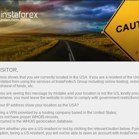
支持
即时开户
交易平台
入金/
初学者
投资者
对于合作伙伴
广告
staFo
ISITOR,
ess shows that you are currently located in the USA. If you are a resident of the Uni
ibited from using the services of InstaFintech Group including online trading, online
drawal of funds, etc.
k you are seeing this message by mistake and your location is not the US, kindly pro
herwise, you must leave the website in order to comply with government restrictions
ur IP address show your location as the USA?
sing a VPN provided by a hosting company based in the United States;
oes not have proper WHOIS records;
occurred in the WHOIS geolocation database.
irm whether you are a US resident or not by clicking the relevant button below. If y
ption, being a US resident, you will not be able to open an account with InstaForex