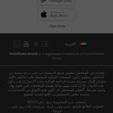
See more...
العربية
InstaForex brand
is a registered trademark of InstaFintech
Group
إفصاح عن المخاطر: تنطوي جميع الاستثمارات على درجة معينة من
المخاطر. ينطوي تداول المنتجات المالية المشتقة على مخاطر عالية
بفقدان المال بسرعة بسبب الرافعة المالية. يجب ألا تشارك في تداول
هذه الأدوات إلا إذا كنت تفهم تمامًا طبيعة المعاملات التي تقوم بها،
ومدى تعرضك الفعلي للمخاطر. قد تكون هذه الأنواع من الاستثمارات
مناسبة لبعض المستثمرين، لكنها ليست للجميع.
إنستانت تريد المحدودة، ريج. رقم 1811672
العنوان: الطابق الرابع، مبنى ووترز إيدج، ميريديان بلازا، رود تاون،
تورتولا،