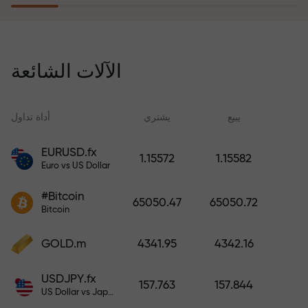
يُعوّض برنامج التأمين ضد المخاطر
خسائرك ويضمن لك مضاعفة أرباحك
الآلات الشائعة
ثلاث مرات خلال ستة أشهر. تداول
براحة بال تامة، فرأس مالك في أمان!
ید
يبيع
يشتري
أداة تداول
EURUSD.fx
1.15572
1.15582
Euro vs US Dollar
أودع أموالاً واحصل على مكافأة تفوق
قيمة إيداعك بألف مرة. هذا ليس خطأً
#Bitcoin
65050.47
65050.72
مطبعياً. كلما زاد مبلغ الإيداع، زادت
Bitcoin
قيمة المكافأة.
GOLD.m
4341.95
4342.16
USDJPY.fx
157.763
157.844
US Dollar vs Japanese Yen