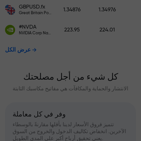
GBPUSD.fx
1.34876
1.34976
Great Britain Pound vs US Dollar
#NVDA
223.95
224.01
NVIDIA Corp Nasdaq Stock Exchange (Nasdaq) USD
عرض الكل
كل شيء من أجل مصلحتك
الانتشار والحماية والمكافآت هي مفاتيح مكاسبك الثابتة
وفر في كل معاملة
تتميز فروق الأسعار لدينا بأقلها مقارنةً بالوسطاء
الآخرين. انخفاض تكاليف الدخول والخروج من السوق
يعني تحقيق أرباح أكبر على المدى الطويل.