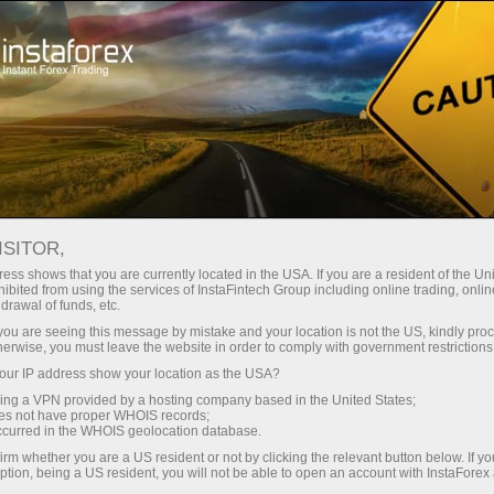
صغير الحجم
فروق الأسعار - أرباح طائلة
ISITOR,
ess shows that you are currently located in the USA. If you are a resident of the Uni
30% مكافأة
ibited from using the services of InstaFintech Group including online trading, online
مع إنستا فوركس، يمكنك الوصول إلى
drawal of funds, etc.
فرص تنافسية حقيقية: رافعة مالية تصل
لكل إيداع
k you are seeing this message by mistake and your location is not the US, kindly pro
إلى 1:5000، وبعض من أفضل فروق
herwise, you must leave the website in order to comply with government restrictions
الأسعار والعمولات في السوق، وظروف
ur IP address show your location as the USA?
سرعة
مواتية لتداول الأسهم والمؤشرات
sing a VPN provided by a hosting company based in the United States;
oes not have proper WHOIS records;
في التجارة وعلى الطريق السريع
occurred in the WHOIS geolocation database.
irm whether you are a US resident or not by clicking the relevant button below. If y
ption, being a US resident, you will not be able to open an account with InstaForex
لقد طورنا نظام مكافآت يجعل التداول
جائزة هديتك الشخصية الكبرى