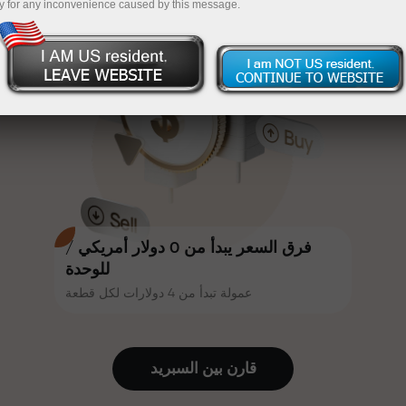
y for any inconvenience caused by this message.
أكثر جاذبية. يمكن لكل عميل في إنستا
InstaForex
قم بإيداع المبلغ في حسابك باستخدام $333 — اختر هدية
فوركس الحصول على مكافأة تصل إلى
30% على إيداعه، والاستفادة من
تصل قيمتها إلى $1,500
عروض ترويجية وعروض خاصة أخرى.
تداول بدون مخاطرة -
نحن نضمن أرباحك
تتشارك سرعة المسار وسرعة التداول
مكافأة تصل إلى 1000 ضعف - أكبر
نفس القيم. يُضفي أليش لوبرايس
مضاعف في السوق
عناصر الحماس والانضباط على عالم
التداول، ويعمل كشريك يُلهم العملاء
لتحقيق أهداف طموحة.
فرق السعر يبدأ من 0 دولار أمريكي /
للوحدة
عمولة تبدأ من 4 دولارات لكل قطعة
نقدم هدايا حقيقية، وليست مكافآت أو
رموز ترويجية. يحصل كل عميل في
إنستا فوركس على هاتف آيفون أو ماك
قارن بين السبرید
بوك أو رحلة أحلامه بمجرد إيداعه مبلغًا
من المال.