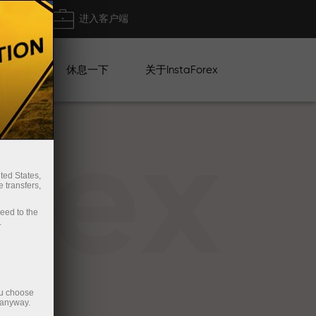
出金
进入客户端
系列
休息一下
关于InstaForex
rex
ted States,
 transfers,
ceed to the
.
ou choose
 anyway.