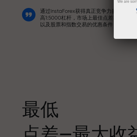
We are sorr
通过InstaForex获得真正竞争力的机会：
高1:5000杠杆，市场上最佳点差和手续费
以及股票和指数交易的优惠条件
我们开发了奖金系统，使交易更具吸引力
每位InstaForex客户在入金时可获得高达
30%的奖金，并享受其他促销活动和优惠
最低
赛道速度与交易速度共享相同价值观。Ale
点差—最大收
Loprais将刺激与纪律元素带入交易世界，
作为InstaForex合作伙伴，激励客户实现