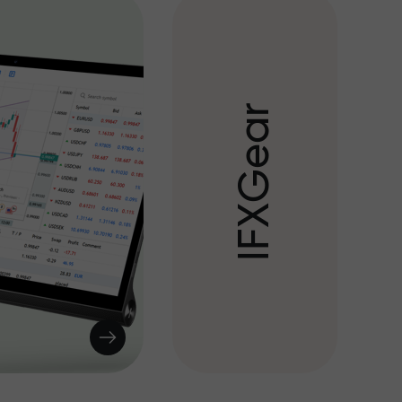
r
a
e
G
X
F
I