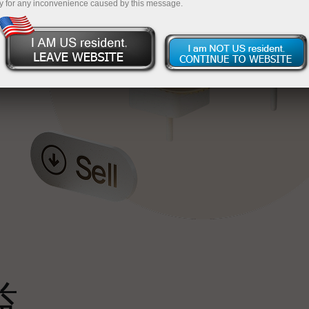
y for any inconvenience caused by this message.
最
，
。
s
益
雄