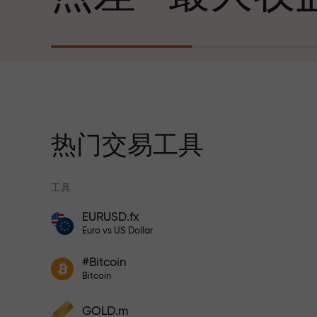
心勃勃的目标
每笔存款
我们提供真实礼物—不是奖金，不是优惠
30%奖金
码。每位InstaForex客户仅需充值账户即
获得iPhone、MacBook或梦想旅行
热门交易工具
交易速度
工具
与赛道速度
EURUSD.fx
风险保险计划补偿您的亏损，并保证6个月
Euro vs US Dollar
内利润增长3倍。放心交易—您的资金受到
交易者奖金
保护！
您的专属礼物
#Bitcoin
参与InstaForex计划，增加利润
Bitcoin
GOLD.m