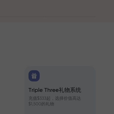
Triple Three礼物系统
交易
货每日预测
充值$333起，选择价值高达
参与In
$1,500的礼物