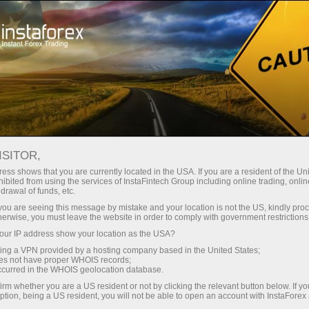
支持
即时开户
交易平台
入金/
初学者
投资者
对于合作伙伴
广告
staFo
ISITOR,
ess shows that you are currently located in the USA. If you are a resident of the Uni
ibited from using the services of InstaFintech Group including online trading, online
drawal of funds, etc.
k you are seeing this message by mistake and your location is not the US, kindly pro
herwise, you must leave the website in order to comply with government restrictions
ur IP address show your location as the USA?
sing a VPN provided by a hosting company based in the United States;
oes not have proper WHOIS records;
occurred in the WHOIS geolocation database.
irm whether you are a US resident or not by clicking the relevant button below. If y
ption, being a US resident, you will not be able to open an account with InstaForex