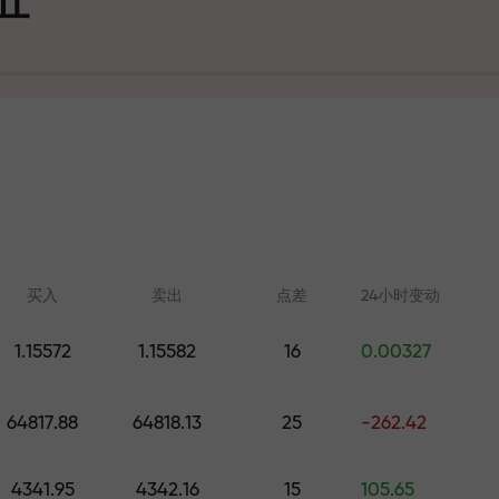
可
买入
卖出
点差
24小时变动
1.15572
1.15582
16
0.00327
在线学习
FX.CO分析
大奖
64817.88
64818.13
25
-262.42
从零开始学习交易—适合所有水
外汇、加密货币和期
平的课程和网络研讨会
4341.95
4342.16
15
105.65