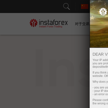
对于交易者
In
DEAR V
Your IP addr
you are proh
deposit/with
If you thin
website. Ot
Why does yo
- you are u
- your IP d
- an error 
Please conf
the wrong o