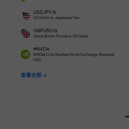
充值$333—选择价值高达$1,500
充值账户—获得比存款大1000倍的奖金。
USDJPY.fx
X1000不是印刷错误。存款越大，倍数越
US Dollar vs Japanese Yen
无风险交易—
高。
GBPUSD.fx
Great Britain Pound vs US Dollar
我们保证您的
#NVDA
NVIDIA Corp Nasdaq Stock Exchange (Nasdaq)
USD
最高X1000
查看全部