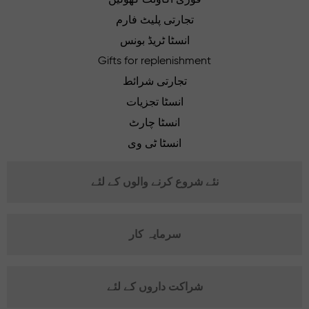
تجارتی پلیٹ فارم
انسٹا ٹریڈ بونس
Gifts for replenishment
تجارتی شرائط
انسٹا تجزیات
انسٹا چارٹ
انسٹا ٹی وی
نئے شروع کرنے والوں کے لئے
سرمایہ کار
شراکت داروں کے لئے