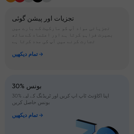
تجزیات اور پیشن گوئی
تجزیاتی مواد آپ کو مارکیٹ کے بارے میں
بصیرت فراہم کرتا ہے اور اعتماد کے ساتھ
تجارت کرنے میں آپ کی مدد کرتا ہے
تمام دیکھیں
30% بونس
اپنا اکاؤنٹ ٹاپ اپ کریں اور ٹریڈنگ کے لیے %30
بونس حاصل کریں
تمام دیکھیں