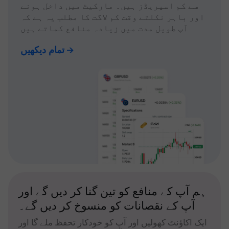
سے کم اسپریڈز ہیں۔ مارکیٹ میں داخل ہونے
اور باہر نکلتے وقت کم لاگت کا مطلب یہ ہے کہ
آپ طویل مدت میں زیادہ منافع کماتے ہیں
تمام دیکھیں
ہم آپ کے منافع کو تین گنا کر دیں گے اور
آپ کے نقصانات کو منسوخ کر دیں گے۔
ایک اکاؤنٹ کھولیں اور آپ کو خودکار تحفظ ملے گا اور