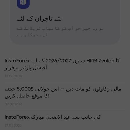
نئے تاجران کے لئے
ہر وہ چیز جو آپ کو کامیاب ٹریڈنگ کے
لیے درکار ہے
InstaForex سیزن 2026/2027 کے لیے HKM Zvolen کا
آفیشل پارٹنر برقرار
10.08.2026
مالی رکاوٹوں کو مات دیں — اس جولائی $5,000 جیتنے
کا موقع حاصل کریں!
02.07.2026
InstaForex کی جانب سے عید الاضحیٰ مبارک
27.05.2026