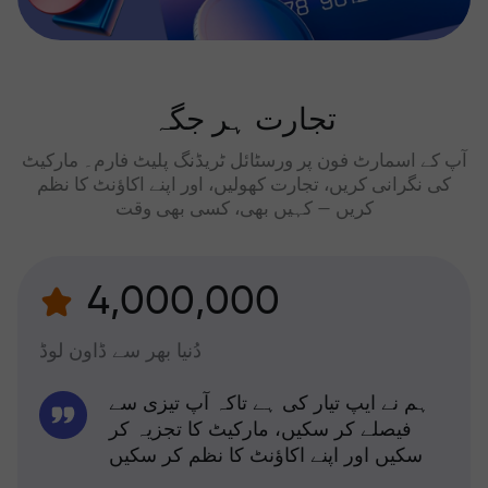
تجارت ہر جگہ
آپ کے اسمارٹ فون پر ورسٹائل ٹریڈنگ پلیٹ فارم۔ مارکیٹ
کی نگرانی کریں، تجارت کھولیں، اور اپنے اکاؤنٹ کا نظم
کریں — کہیں بھی، کسی بھی وقت
4,000,000
دُنیا بھر سے ڈاون لوڈ
ہم نے ایپ تیار کی ہے تاکہ آپ تیزی سے
فیصلے کر سکیں، مارکیٹ کا تجزیہ کر
سکیں اور اپنے اکاؤنٹ کا نظم کر سکیں