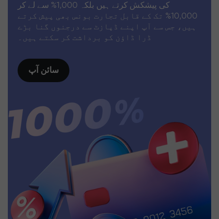
کی پیشکش کرتے ہیں بلکہ 1,000% سے لے کر
10,000% تک کے قابل تجارت بونس بھی پیش کرتے
ہیں، جس سے آپ اپنے ڈپازٹ سے درجنوں گنا بڑے
ڈرا ڈاؤن کو برداشت کر سکتے ہیں۔
سائن آپ