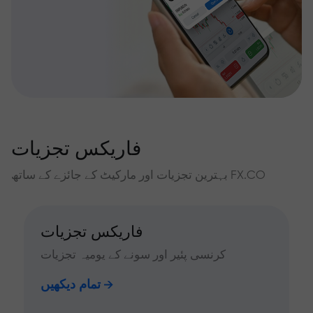
فاریکس تجزیات
بہترین تجزیات اور مارکیٹ کے جائزے کے ساتھ FX.CO
فاریکس تجزیات
کرنسی پئیر اور سونے کے یومیہ تجزیات
تمام دیکھیں