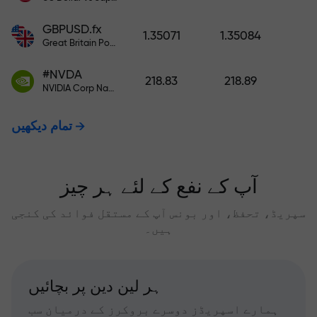
GBPUSD.fx
1.35071
1.35084
Great Britain Pound vs US Dollar
#NVDA
218.83
218.89
NVIDIA Corp Nasdaq Stock Exchange (Nasdaq) USD
تمام دیکھیں
آپ کے نفع کے لئے ہر چیز
سپریڈ، تحفظ، اور بونس آپ کے مستقل فوائد کی کنجی
ہیں۔
ہر لین دین پر بچائیں
ہمارے اسپریڈز دوسرے بروکرز کے درمیان سب