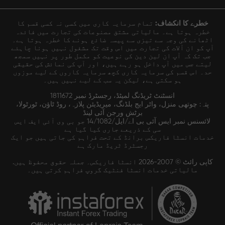
خطرے کا انکشاف:
تمام سرمایہ کاری میں کسی نہ کسی قسم کا
خطرہ ہوتا ہے۔ مالیاتی مشتق مصنوعات کی تجارت میں فائدہ
اٹھانے کی وجہ سے تیزی سے پیسہ ضائع ہونے کا خطرہ ہوتا ہے۔
آپ کو ان آلات کی تجارت میں اس وقت تک مشغول نہیں ہونا چاہئے
جب تک کہ آپ ان لین دین کی نوعیت کو مکمل طور پر نہیں سمجھ
لیتے جس میں آپ داخل ہو رہے ہیں، اور آپ کی نمائش کی حقیقی
حد۔ اس قسم کی سرمایہ کاری کچھ سرمایہ کاروں کے لیے موزوں
ہو سکتی ہے، لیکن یہ سب کے لیے نہیں ہیں۔
انسٹنٹ ٹریڈنگ لمیٹڈ، رجسٹرڈ نمبر 1811672
پتہ: چوتھی منزل، واٹر ایج بلڈنگ، میریڈیئن پلازہ، روڈ ٹاؤن، ٹورٹولا،
برٹش ورجن آئی لینڈ
لائسنس نمبر ایس آئی بی اے/ایل/14/1082 جو بی وی آئی ایف ایس
سی کے ذریعے جاری کیا گیا ہے
خدمات انسٹا فاریکس برانڈ کے تحت فراہم کی جاتی ہیں جو ایک
رجسٹرڈ ٹریڈ مارک ہے
کاپی رائٹ © 2007-2026 انسٹا فاریکس۔ جملہ حقوق محفوظ ہیں.
مالیاتی خدمات انسٹا فنٹیک گروپ فراہم کرتی ہیں۔