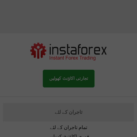
تجارتی اکاؤنٹ کھولیں
تاجران کے لئے
تمام تاجران کے لئے
فوری اکاؤنٹ کھولیں