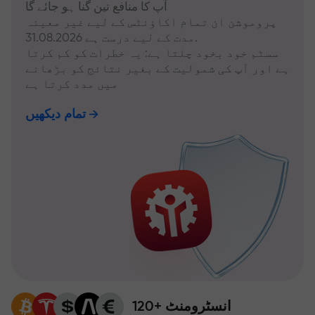
آپ کا منافع تین گنا ہو جائے گا
پروموشن ان تمام اکاؤنٹس کے لیے غیر معینہ
مدت کے لیے درست ہے 31.08.2026.
سسٹم خود بخود چلتا ہے: یہ خطرات کو کم کرتا
ہے اور آپ کی شمولیت کے بغیر نتائج کو بڑھانے
میں مدد کرتا ہے
تمام دیکھیں
120+ انسٹرومنٹ