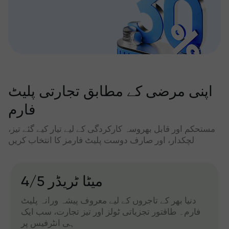
اپنی مرضی کے مطابق تجارتی پلیٹ
فارم
مستحکم اور قابل بھروسہ کارکردگی کے لیے تیار کیے گئے تیز،
لچکدار، اور صارف دوست پلیٹ فارمز کا انتخاب کریں
میٹا ٹریڈر 4/5
دنیا بھر کے تاجروں کے لیے معروف پیشہ ورانہ پلیٹ
فارم۔ طاقتور تجزیاتی ٹولز اور تیز تجارت، سب ایک
ہی انٹرفیس پر