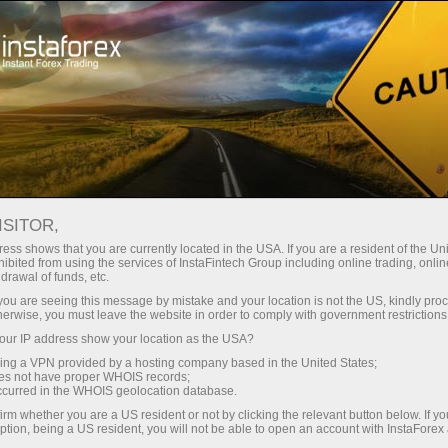
مختصر
سپریڈز — بڑا نفع
ISITOR,
ess shows that you are currently located in the USA. If you are a resident of the Uni
30% بونس
ibited from using the services of InstaFintech Group including online trading, online
انسٹا فاریکس کے ساتھ، آپ
drawal of funds, etc.
واقعی مسابقتی مواقع تک رسائی
ہر ڈیپازٹ پر
k you are seeing this message by mistake and your location is not the US, kindly pro
حاصل کرتے ہیں: 1:5000 تک کا فائدہ،
herwise, you must leave the website in order to comply with government restrictions
مارکیٹ میں کچھ بہترین اسپریڈز اور
ur IP address show your location as the USA?
رفتار
کمیشنز، اور ٹریڈنگ اسٹاک اور انڈیکس
sing a VPN provided by a hosting company based in the United States;
کے لیے فائدہ مند حالات۔
oes not have proper WHOIS records;
تجارت اور ہائی ویز پر
occurred in the WHOIS geolocation database.
irm whether you are a US resident or not by clicking the relevant button below. If y
ption, being a US resident, you will not be able to open an account with InstaForex
ہم نے ایک بونس سسٹم تیار کیا ہے جو
آپ کا اپنا گفٹ جیک پوٹ