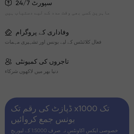
سپورٹ 24/7
ماہرین کسی بھی وقت مدد کے لیے دستیاب ہیں
وفاداری کے پروگرام
فعال کلائنٹس کے لیے بونس اور تشہیری مہمات
تاجروں کی کمیونٹی
دنیا بھر میں لاکھوں شرکاء
ڈپازٹ کی رقم تک x1000 تک
بونس جمع کروائیں
خصوصی ایکس اکاونٹس نہ صرف 1:5000 کے لیوریج