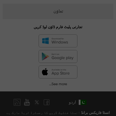
تعاؤن
تجارتی پلیٹ فارم ڈاؤن لوڈ کریں
See more...
اردو
انسٹا فاریکس برانڈ
انسٹا فنٹیک گروپ کا رجسٹرڈ ٹریڈ مارک ہے