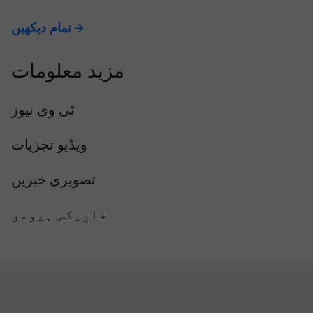
تمام دیکھیں
مزید معلومات
ٹی وی نیوز
ویڈیو تجزیات
تصویری خبریں
فاریکس ہیومر