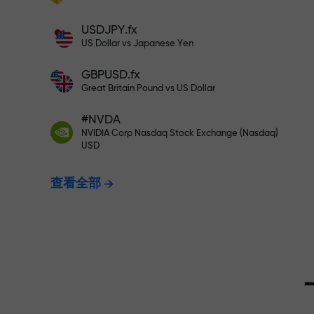
充值$333—选择价值高达$1,500
充值账户—获得比存款大1000倍的奖金。
USDJPY.fx
X1000不是印刷错误。存款越大，倍数越
US Dollar vs Japanese Yen
无风险交易—
高。
GBPUSD.fx
Great Britain Pound vs US Dollar
我们保证您的
#NVDA
NVIDIA Corp Nasdaq Stock Exchange (Nasdaq)
USD
最高X1000
查看全部