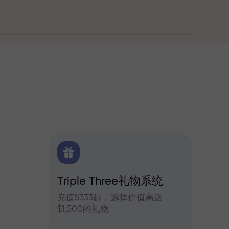
Triple Three礼物系统
交易
货每日预测
充值$333起，选择价值高达
参与In
$1,500的礼物