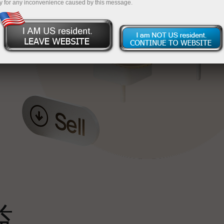
y for any inconvenience caused by this message.
最
，
。
s
益
雄