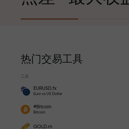
心勃勃的目标
每笔存款
我们提供真实礼物—不是奖金，不是优惠
30%奖金
码。每位InstaForex客户仅需充值账户即
获得iPhone、MacBook或梦想旅行
热门交易工具
交易速度
工具
与赛道速度
EURUSD.fx
风险保险计划补偿您的亏损，并保证6个月
Euro vs US Dollar
内利润增长3倍。放心交易—您的资金受到
交易者奖金
保护！
您的专属礼物
#Bitcoin
参与InstaForex计划，增加利润
Bitcoin
GOLD.m