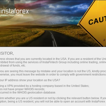
支持
即时开户
交易平台
入金/
初学者
投资者
对于合作伙伴
广告
staFo
ISITOR,
ess shows that you are currently located in the USA. If you are a resident of the Uni
ibited from using the services of InstaFintech Group including online trading, online
drawal of funds, etc.
k you are seeing this message by mistake and your location is not the US, kindly pro
herwise, you must leave the website in order to comply with government restrictions
ur IP address show your location as the USA?
sing a VPN provided by a hosting company based in the United States;
oes not have proper WHOIS records;
occurred in the WHOIS geolocation database.
irm whether you are a US resident or not by clicking the relevant button below. If y
ption, being a US resident, you will not be able to open an account with InstaForex