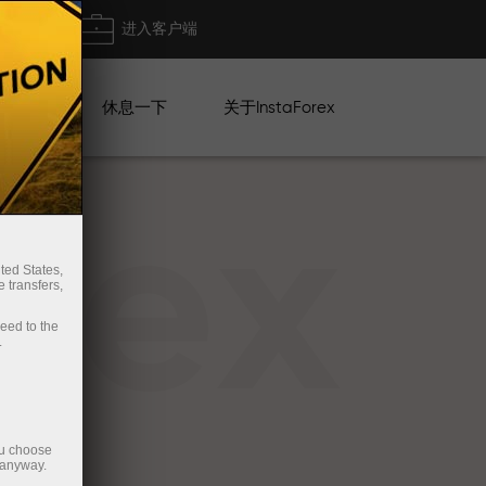
出金
进入客户端
系列
休息一下
关于InstaForex
rex
ted States,
 transfers,
ceed to the
.
ou choose
 anyway.