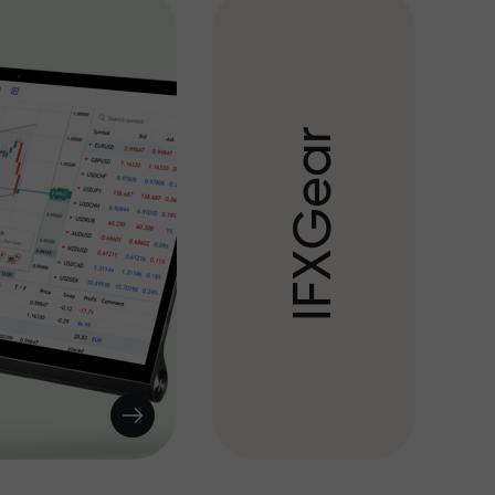
r
a
e
G
X
F
I