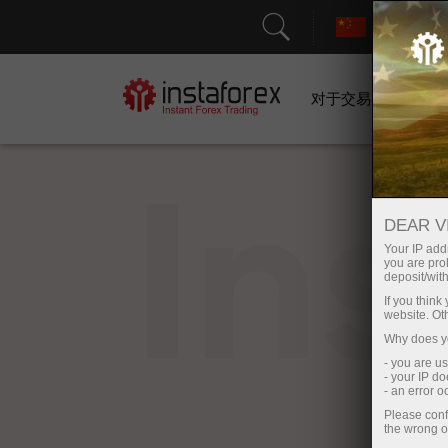
对于交易者
In
DEAR V
Your IP addr
you are proh
deposit/with
If you thin
website. Ot
Why does yo
- you are u
- your IP d
- an error 
Please conf
the wrong o