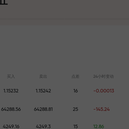
可
买入
卖出
点差
24小时变动
1.15232
1.15242
16
-0.00013
在线学习
FX.CO分析
大奖
64288.56
64288.81
25
-145.24
从零开始学习交易—适合所有水
外汇、加密货币和期
平的课程和网络研讨会
4249.16
4249.3
15
12.86