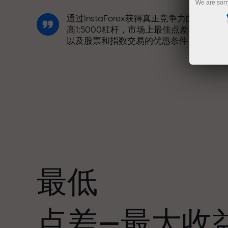
We are sorr
通过InstaForex获得真正竞争力的机会：
高1:5000杠杆，市场上最佳点差和手续费
以及股票和指数交易的优惠条件
我们开发了奖金系统，使交易更具吸引力
每位InstaForex客户在入金时可获得高达
30%的奖金，并享受其他促销活动和优惠
最低
赛道速度与交易速度共享相同价值观。Ale
点差—最大收
Loprais将刺激与纪律元素带入交易世界，
作为InstaForex合作伙伴，激励客户实现