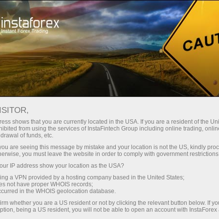
Кичик
спредлар — катта фойда
ISITOR,
ess shows that you are currently located in the USA. If you are a resident of the Uni
Ҳар бир депозит учун
ibited from using the services of InstaFintech Group including online trading, online
InstaForex билан сиз ҳақиқатан
drawal of funds, etc.
рақобатбардош имкониятларга
30% бонус
k you are seeing this message by mistake and your location is not the US, kindly pro
эга бўласиз: 1:5000 гача кредит
herwise, you must leave the website in order to comply with government restrictions
елкаси, бозордаги энг яхши
ur IP address show your location as the USA?
Савдода
спред ва комиссиялардан бири,
sing a VPN provided by a hosting company based in the United States;
шунингдек акциялар ва
oes not have proper WHOIS records;
ва трассада тезлик
occurred in the WHOIS geolocation database.
индекслар билан савдо қилиш
irm whether you are a US resident or not by clicking the relevant button below. If y
учун қулай шартлар.
ption, being a US resident, you will not be able to open an account with InstaForex
Шахсий совға жекпоти
Биз савдони янада жозибадор