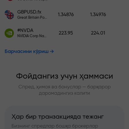
GBPUSD.fx
1.34876
1.34976
Great Britain Pound vs US Dollar
#NVDA
223.95
224.01
NVIDIA Corp Nasdaq Stock Exchange (Nasdaq) USD
Барчасини кўриш
Фойдангиз учун ҳаммаси
Спред, ҳимоя ва бонуслар — барқарор
даромадингиз калити
Ҳар бир транзакцияда тежанг
Бизнинг спредлар бошқа брокерлар