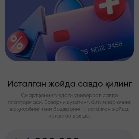
Исталган жойда савдо қилинг
Смартфонингиздаги универсал савдо
платформаси. Бозорни кузатинг, битимлар очинг
ва ҳисобингизни бошқаринг — исталган жойда,
исталган вақтда.