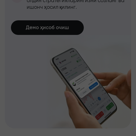
олдин стратегияларингизни созланг ва
ишонч ҳосил қилинг.
Демо ҳисоб очиш