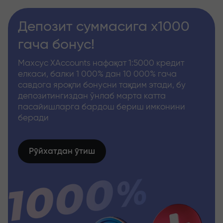
Депозит суммасига x1000
гача бонус!
Махсус XAccounts нафақат 1:5000 кредит
елкаси, балки 1 000% дан 10 000% гача
савдога яроқли бонусни тақдим этади, бу
депозитингиздан ўнлаб марта катта
пасайишларга бардош бериш имконини
беради
Рўйхатдан ўтиш