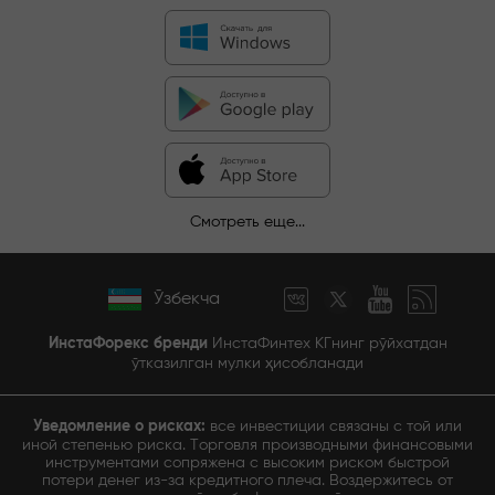
Смотреть еще...
Ўзбекча
ИнстаФорекс бренди
ИнстаФинтех КГнинг рўйхатдан
ўтказилган мулки ҳисобланади
Уведомление о рисках:
все инвестиции связаны с той или
иной степенью риска. Торговля производными финансовыми
инструментами сопряжена с высоким риском быстрой
потери денег из-за кредитного плеча. Воздержитесь от