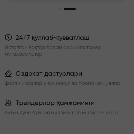
24/7 қўллаб-қувватлаш
Исталган вақтда ёрдам беришга тайёр
мутахассислар
Садоқат дастурлари
фаол мижозлар учун бонус ва промо-акциялар
Трейдерлар ҳамжамияти
бутун дунё бўйлаб миллионлаб иштирокчилар