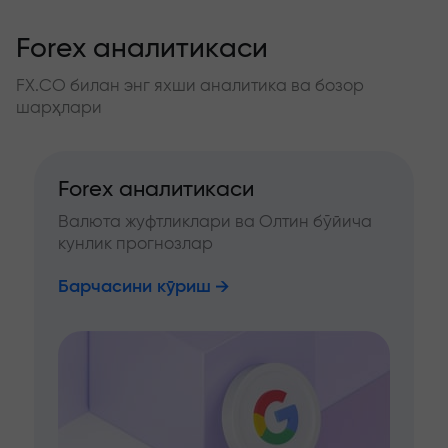
Forex аналитикаси
FX.CO билан энг яхши аналитика ва бозор
шарҳлари
Forex аналитикаси
Валюта жуфтликлари ва Олтин бўйича
кунлик прогнозлар
Барчасини кўриш