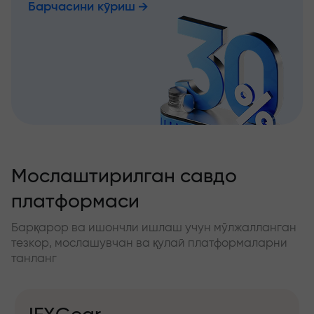
Барчасини кўриш
Мослаштирилган савдо
платформаси
Барқарор ва ишончли ишлаш учун мўлжалланган
тезкор, мослашувчан ва қулай платформаларни
танланг