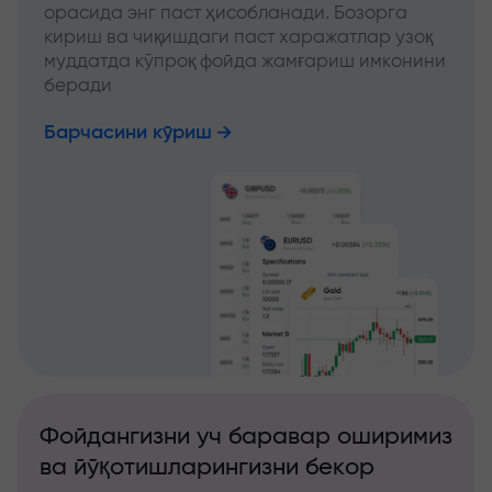
орасида энг паст ҳисобланади. Бозорга
кириш ва чиқишдаги паст харажатлар узоқ
муддатда кўпроқ фойда жамғариш имконини
беради
Барчасини кўриш
Фойдангизни уч баравар оширимиз
ва йўқотишларингизни бекор