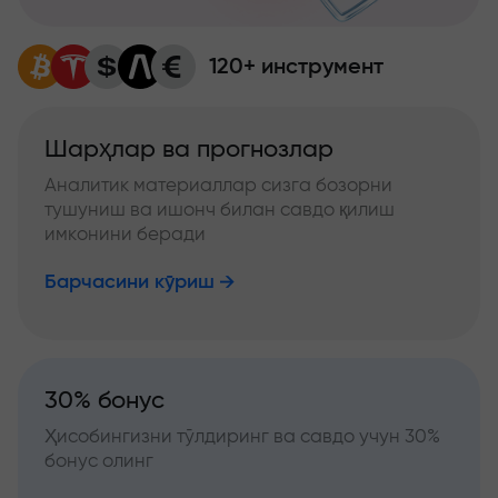
120+ инструмент
Шарҳлар ва прогнозлар
Аналитик материаллар сизга бозорни
тушуниш ва ишонч билан савдо қилиш
имконини беради
Барчасини кўриш
30% бонус
Ҳисобингизни тўлдиринг ва савдо учун 30%
бонус олинг