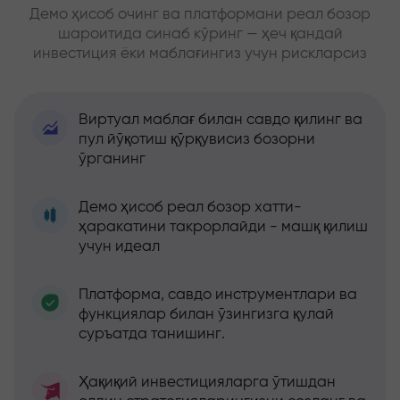
Демо ҳисоб очинг ва платформани реал бозор
шароитида синаб кўринг — ҳеч қандай
инвестиция ёки маблағингиз учун рискларсиз
Виртуал маблағ билан савдо қилинг ва
пул йўқотиш қўрқувисиз бозорни
ўрганинг
Демо ҳисоб реал бозор хатти-
ҳаракатини такрорлайди - машқ қилиш
учун идеал
Платформа, савдо инструментлари ва
функциялар билан ўзингизга қулай
суръатда танишинг.
Ҳақиқий инвестицияларга ўтишдан