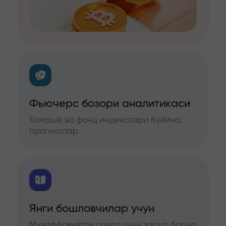
Фьючерс бозори аналитикаси
Хомашё ва фонд индекслари бўйича
прогнозлар
Янги бошловчилар учун
Муваффақиятли савдо учун зарур барча