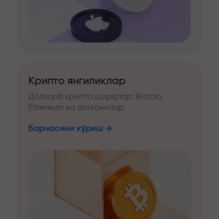
Крипто янгиликлар
Долзарб крипто шарҳлар: Bitcoin,
Ethereum ва алткоинлар
Барчасини кўриш