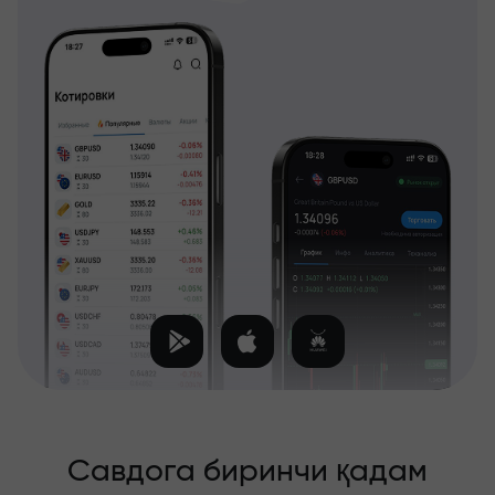
Савдога биринчи қадам