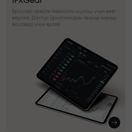
IFXGear
Браузер орқали бевосита ишлаш учун веб-
версия. Дастур ўрнатмасдан тезкор кириш
ва савдо учун қулай