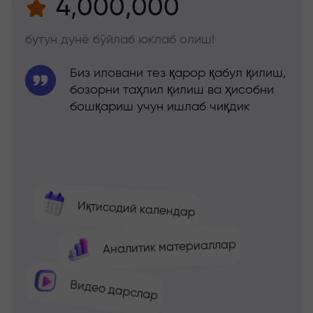
4,000,000
бутун дунё бўйлаб юклаб олиш!
Биз иловани тез қарор қабул қилиш,
бозорни таҳлил қилиш ва ҳисобни
бошқариш учун ишлаб чиқдик
Иқтисодий календар
Аналитик материаллар
Видео дарслар