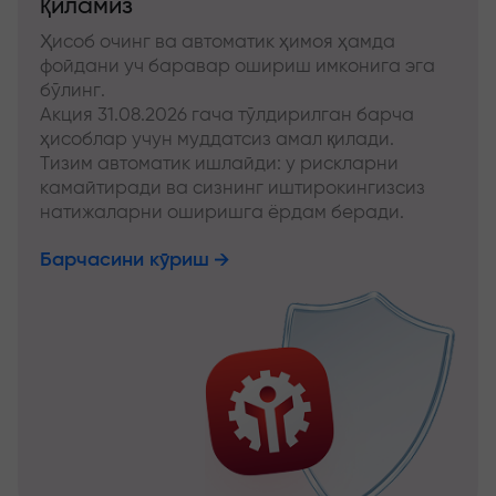
қиламиз
Ҳисоб очинг ва автоматик ҳимоя ҳамда
фойдани уч баравар ошириш имконига эга
бўлинг.
Акция 31.08.2026 гача тўлдирилган барча
ҳисоблар учун муддатсиз амал қилади.
Тизим автоматик ишлайди: у рискларни
камайтиради ва сизнинг иштирокингизсиз
натижаларни оширишга ёрдам беради.
Барчасини кўриш