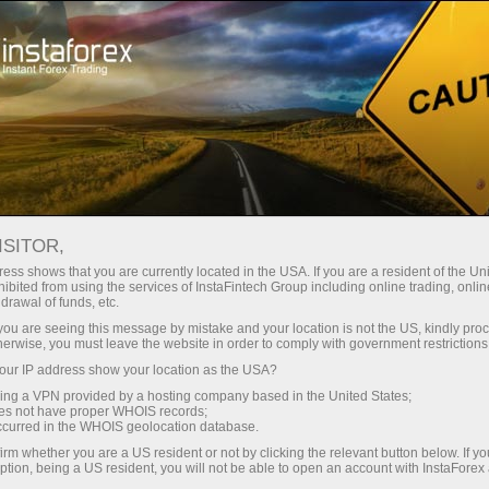
对于交易者
外汇分析
分析评论
Trading plan
ISITOR,
15.05.2026 04:08 AM
ess shows that you are currently located in the USA. If you are a resident of the Uni
ibited from using the services of InstaFintech Group including online trading, online
5月15日 GBP/USD 盤中分析：ICT 交易
drawal of funds, etc.
系統。英鎊已進入自由落體
k you are seeing this message by mistake and your location is not the US, kindly pro
herwise, you must leave the website in order to comply with government restrictions
ur IP address show your location as the USA?
sing a VPN provided by a hosting company based in the United States;
GBP/USD 5分鐘走勢分析
oes not have proper WHOIS records;
occurred in the WHOIS geolocation database.
irm whether you are a US resident or not by clicking the relevant button below. If y
ption, being a US resident, you will not be able to open an account with InstaForex