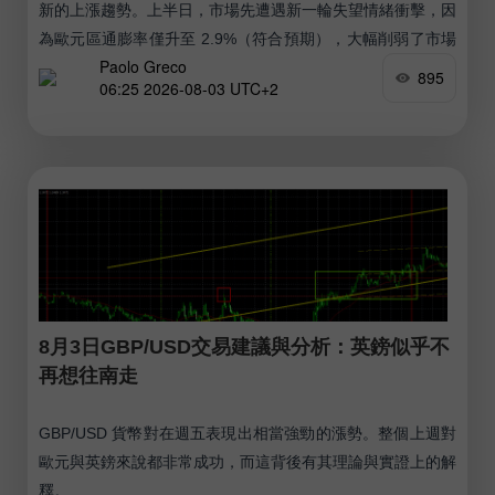
新的上漲趨勢。上半日，市場先遭遇新一輪失望情緒衝擊，因
為歐元區通膨率僅升至 2.9%（符合預期），大幅削弱了市場
Paolo Greco
對 European Central Bank 貨幣政策轉向鷹派的期待。
895
06:25 2026-08-03 UTC+2
8月3日GBP/USD交易建議與分析：英鎊似乎不
再想往南走
GBP/USD 貨幣對在週五表現出相當強勁的漲勢。整個上週對
歐元與英鎊來說都非常成功，而這背後有其理論與實證上的解
釋。