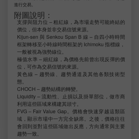
進行交易。
附圖說明：
支撐與阻力位 – 粗紅線，為市場走勢可能終結的
價位，但本身並非交易信號來源。
Kijun-sen 與 Senkou Span B 線 – 自四小時時間
框架轉移至小時線時間框架的 Ichimoku 指標線，
一般被視為強勢線位。
極值水準 – 細紅線，為價格先前曾出現反彈的價
位，可作為交易信號的來源。
黃色線 – 趨勢線、趨勢通道及其他各類技術型
態。
CHOCH – 趨勢結構的轉變。
Liquidity – 流動性、止損以及掛單部位，做市商
利用這些區域來構建其頭寸。
FVG – Fair Value Gap。價格會快速穿越這類區
域，顯示市場中一方完全缺席。之後，價格往往
會回到並對這些區域做出反應，方向通常與主要
趨勢一致。