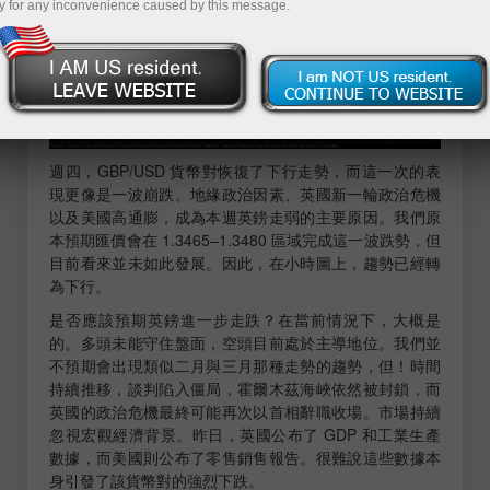
y for any inconvenience caused by this message.
週四，GBP/USD 貨幣對恢復了下行走勢，而這一次的表
現更像是一波崩跌。地緣政治因素、英國新一輪政治危機
以及美國高通膨，成為本週英鎊走弱的主要原因。我們原
本預期匯價會在 1.3465–1.3480 區域完成這一波跌勢，但
目前看來並未如此發展。因此，在小時圖上，趨勢已經轉
為下行。
是否應該預期英鎊進一步走跌？在當前情況下，大概是
的。多頭未能守住盤面，空頭目前處於主導地位。我們並
不預期會出現類似二月與三月那種走勢的趨勢，但！時間
持續推移，談判陷入僵局，霍爾木茲海峽依然被封鎖，而
英國的政治危機最終可能再次以首相辭職收場。市場持續
忽視宏觀經濟背景。昨日，英國公布了 GDP 和工業生產
數據，而美國則公布了零售銷售報告。很難說這些數據本
身引發了該貨幣對的強烈下跌。