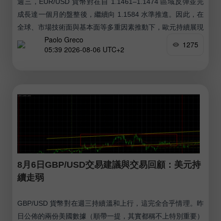
週三，EUR/USD 貨幣對在自 1.1461–1.1474 區域反彈並完
成長達一個月的盤整後，繼續向 1.1584 水準推進。因此，在
全球、市場技術面與基本面等多重因素推動下，歐元持續展現
Paolo Greco
其完全合理的升勢。
1275
05:39 2026-08-06 UTC+2
8月6日GBP/USD交易建議與交易回顧：美元持
續走弱
GBP/USD 貨幣對在週三持續溫和上行，這完全合乎情理。昨
日公佈的兩份美國數據（順帶一提，其實都稱不上特別重要）