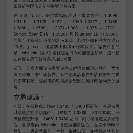
素目前對匯價走勢的影響仍然有限。
在 5 月 15 日，我們重點關注以下重要價位：1.3096–
1.3115、1.3179–1.3187、1.3369–1.3377、1.3465–
1.3480、1.3588、1.3671–1.3681、1.3751–1.3763。
Senkou Span B 線（1.3550）與 Kijun-sen 線（1.3560）
同樣可作為發出信號的參考來源。若價格朝有利方向運行
20 點（pips），建議將止損移至保本位置。需要注意的
是，Ichimoku 指標的各條線在日內可能發生移動，這一點
在判斷交易信號時必須加以考量。
週五，英國方面沒有重要事件或經濟數據預定發布，而美
國將公布工業生產報告。我們認為該報告對該貨幣對的走
勢影響有限。交易者仍應持續緊密關注地緣政治局勢的發
展。
交易建議：
今日，在價格穩定跌破 1.3465–1.3480 區間後，交易者可
以繼續持有空頭部位，目標指向 1.3369–1.3377 區間。若
價格穩定升破 1.3465–1.3480 區間，則可考慮建立多頭部
位，目標看向 Ichimoku 指標的相關線位。在四小時時間
框架上，應留意新的「空頭」形態出現，並根據這些形態