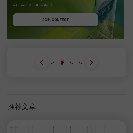
campaign participant.
JOIN CONTEST
GET BONUS
JOIN CONTEST
JOIN CONTEST
推荐文章