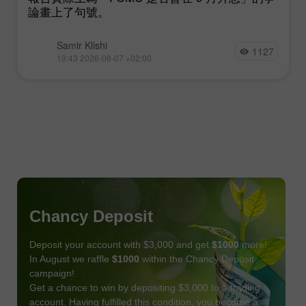
論畫上了句號。
Samir Klishi
1127
19:43 2026-08-07 +02:00
Chancy Deposit
Deposit your account with $3,000 and get
$1000
more!
In August we raffle
$1000
within the Chancy Deposit
campaign!
Get a chance to win by depositing $3,000 to a trading
account. Having fulfilled this condition, you become a