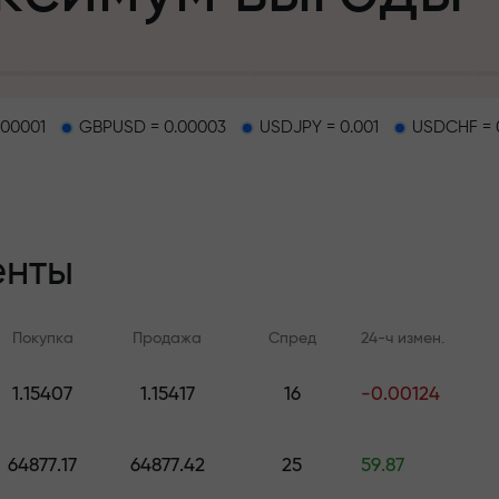
.00001
GBPUSD = 0.00003
USDJPY = 0.001
USDCHF = 
епозит
енты
и на трассе
Покупка
Продажа
Спред
24-ч измен.
т
.
1.15407
1.15417
16
-0.00124
Онлайн-обучение
Аналитика FX.C
джекпот подар
Учитесь торговать с нуля —
Ежедневные прогноз
64877.17
64877.42
25
59.87
курсы и вебинары для всех
Форекс, крипто и ф
уровней