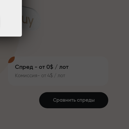
Спред - от 0$ / лот
Комиссия- от 4$ / лот
Сравнить спреды