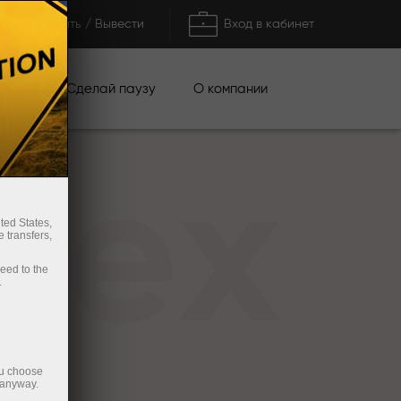
Пополнить / Вывести
Вход в кабинет
кции
Сделай паузу
О компании
rex
ted States,
 transfers,
ceed to the
.
ou choose
 anyway.