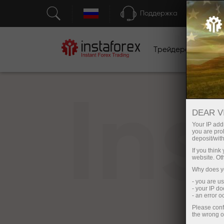
Поддержка
Трейдерам
Н
In
DEAR V
Your IP addr
you are proh
deposit/with
If you thin
website. Ot
Why does yo
- you are u
- your IP d
- an error 
Please conf
the wrong o