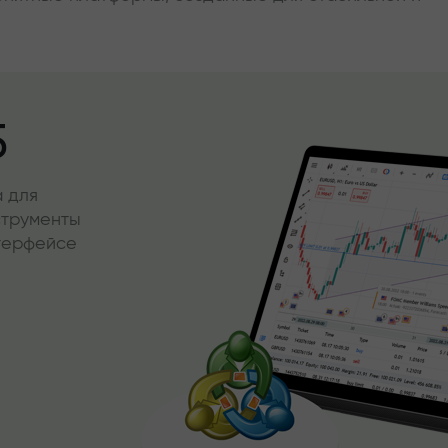
5
 для
струменты
нтерфейсе