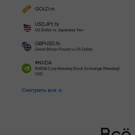
Пополните на $333 — выбирайт
GOLD.m
Пополните счёт — и получите бонус в
1000 раз больше вашего депозита.
USDJPY.fx
Торгуйте бе
X1000 — это не опечатка. Чем больше
US Dollar vs Japanese Yen
депозит, тем выше множитель.
GBPUSD.fx
гарантируем
Great Britain Pound vs US Dollar
#NVDA
NVIDIA Corp Nasdaq Stock Exchange (Nasdaq)
Бонус до X1
USD
Смотреть все
множитель н