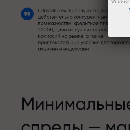
We are sorr
С InstaForex вы получаете доступ к
действительно конкурентным
возможностям: кредитное плечо до
1:5000, одни из лучших спредов и
комиссий на рынке, а также
привлекательные условия для торговл
акциями и индексами
Мы разработали бонусную систему,
етов,
которая делает торговлю ещё
привлекательнее. Каждый клиент
InstaForex может получить до 30% при
пополнении счёта, а также
воспользоваться другими акциями и
Минимальны
предложениями
Скорость трассы и скорость сделок —
спреды — ма
схожи в своих ценностях. Алеш
Лопрайс привносит элементы драйва 