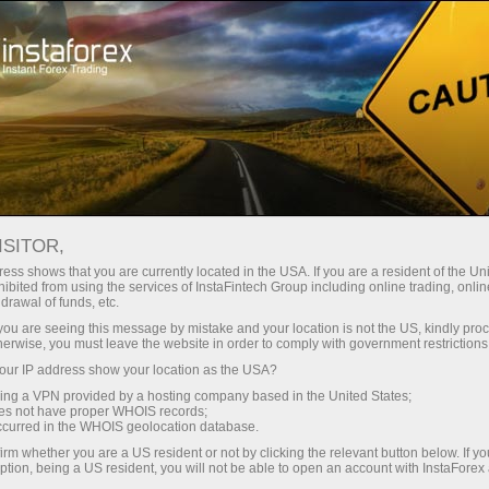
Открыть торговый счёт
Торговые платформы
ачинающим
Инвесторам
Партнерам
Промоа
staFo
ISITOR,
ess shows that you are currently located in the USA. If you are a resident of the Uni
ibited from using the services of InstaFintech Group including online trading, online
drawal of funds, etc.
k you are seeing this message by mistake and your location is not the US, kindly pro
herwise, you must leave the website in order to comply with government restrictions
ur IP address show your location as the USA?
sing a VPN provided by a hosting company based in the United States;
oes not have proper WHOIS records;
occurred in the WHOIS geolocation database.
irm whether you are a US resident or not by clicking the relevant button below. If y
ption, being a US resident, you will not be able to open an account with InstaForex