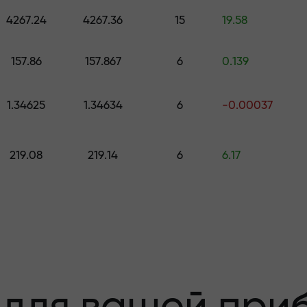
е подарок стоимостью до $1,500
4267.24
4267.36
15
19.58
з риска —мы
157.86
157.867
6
0.139
1.34625
1.34634
6
-0.00037
 вашу прибыль
219.08
219.14
6
6.17
000 —самый кру
а рынке