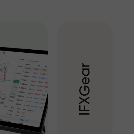
r
a
e
G
X
F
I