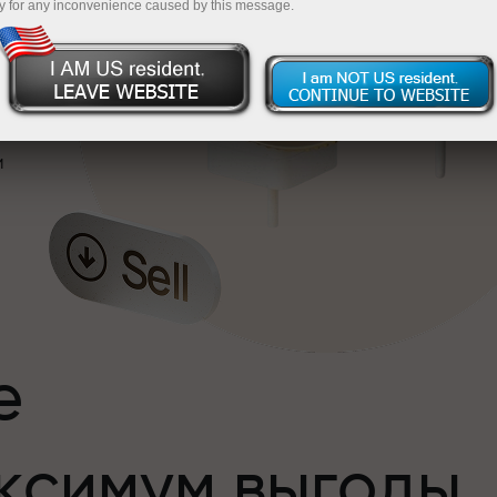
y for any inconvenience caused by this message.
и
е
ксимум выгоды
и