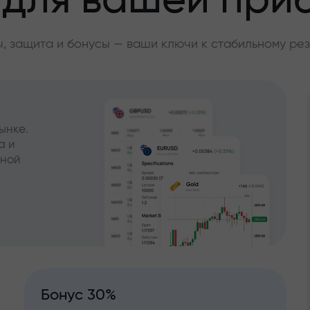
 для вашей при
, защита и бонусы — ваши ключи к стабильному рез
ынке.
а и
чной
Бонус 30%