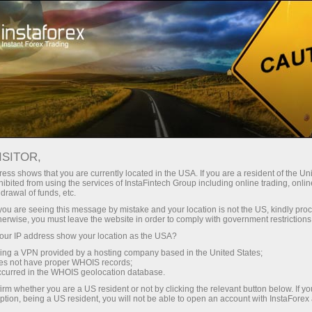
初学者
有用信息
技术指标
威廉姆斯的百分比范围
ISITOR,
威廉姆斯的百分比范围
ess shows that you are currently located in the USA. If you are a resident of the Uni
ibited from using the services of InstaFintech Group including online trading, online
drawal of funds, etc.
k you are seeing this message by mistake and your location is not the US, kindly pro
herwise, you must leave the website in order to comply with government restrictions
技术指标威廉姆斯百分比(%R)是一种动态指标，用来确
ur IP address show your location as the USA?
认市场的超买和超卖情况。威廉姆斯百分比和随机震荡
sing a VPN provided by a hosting company based in the United States;
指标十分相似。唯一不同的是前者有上下颠倒的读数，
oes not have proper WHOIS records;
而随机指标较为平滑。
occurred in the WHOIS geolocation database.
irm whether you are a US resident or not by clicking the relevant button below. If y
ption, being a US resident, you will not be able to open an account with InstaForex