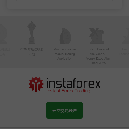
年亚洲最活
2020 年最佳联盟
Most Innovative
Forex Broker of
Best
Mobile Trading
the Year at
Techno
纪商
计划
Application
Money Expo Abu
Dhabi 2025
开立交易账户