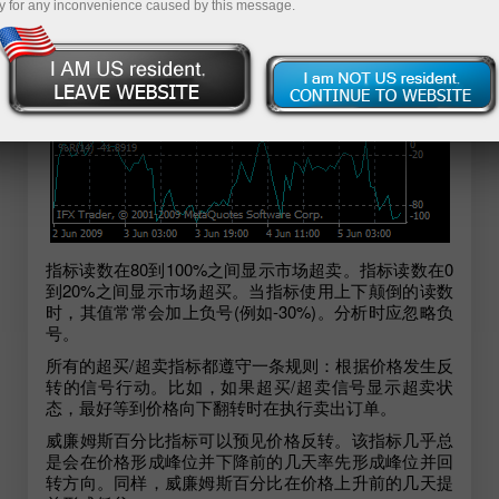
y for any inconvenience caused by this message.
指标读数在80到100%之间显示市场超卖。指标读数在0
到20%之间显示市场超买。当指标使用上下颠倒的读数
时，其值常常会加上负号(例如-30%)。分析时应忽略负
号。
所有的超买/超卖指标都遵守一条规则：根据价格发生反
转的信号行动。比如，如果超买/超卖信号显示超卖状
态，最好等到价格向下翻转时在执行卖出订单。
威廉姆斯百分比指标可以预见价格反转。该指标几乎总
是会在价格形成峰位并下降前的几天率先形成峰位并回
转方向。同样，威廉姆斯百分比在价格上升前的几天提