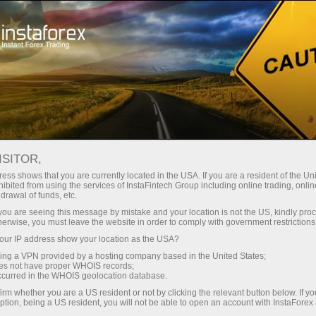
Untuk Traders
Analisis Forex
Ulasan Analitik
Analis
Marek Petkovich
ISITOR,
ARTIKEL ANALISIS FOREX
ess shows that you are currently located in the USA. If you are a resident of the Uni
ibited from using the services of InstaFintech Group including online trading, online
drawal of funds, etc.
k you are seeing this message by mistake and your location is not the US, kindly pro
herwise, you must leave the website in order to comply with government restrictions
ng
ur IP address show your location as the USA?
sing a VPN provided by a hosting company based in the United States;
oes not have proper WHOIS records;
o
occurred in the WHOIS geolocation database.
irm whether you are a US resident or not by clicking the relevant button below. If y
ption, being a US resident, you will not be able to open an account with InstaForex