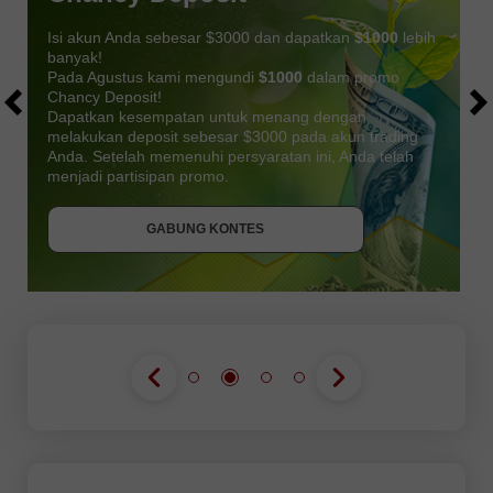
Isi akun Anda sebesar $3000 dan dapatkan
$1000
lebih
banyak!
Pada Agustus kami mengundi
$1000
dalam promo
Chancy Deposit!
Dapatkan kesempatan untuk menang dengan
melakukan deposit sebesar $3000 pada akun trading
Anda. Setelah memenuhi persyaratan ini, Anda telah
DAPATKAN BONUS
menjadi partisipan promo.
GABUNG KONTES
GABUNG KONTES
GABUNG KONTES