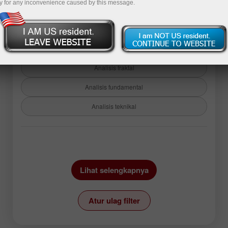
y for any inconvenience caused by this message.
Kembali ke artikel
analisis
Analisis fraktal
Analisis fundamental
Analisis teknikal
Instrumen:
EURUSD
GBPUSD
Lihat selengkapnya
USDCHF
USDCAD
USDJPY
AUDUSD
Atur ulag filter
GBPJPY
EURGBP
EURJPY
NZDUSD