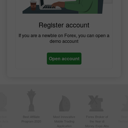
Register account
If you are a newbie on Forex, you can open a
demo account
Open account
ctive
Best Affiliate
Most Innovative
Forex Broker of
Best
n Asia
Program 2020
Mobile Trading
the Year di
Techno
20
Application
Money Expo Abu