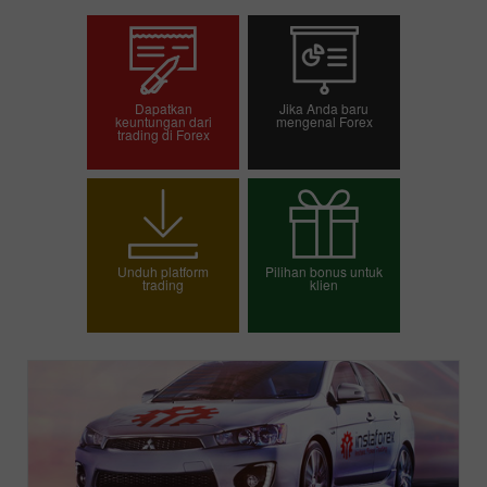
Dapatkan
Jika Anda baru
keuntungan dari
mengenal Forex
trading di Forex
Buka akun trading
Buka akun demo
Unduh platform
Pilihan bonus untuk
trading
klien
Pilih bonus Anda