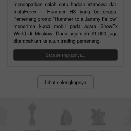
mendapatkan salah satu hadiah istimewa dari
InstaForex – Hummer H3 yang bertenaga.
Pemenang promo "Hummer to a Jammy Fellow"
menerima kunci mobil pada acara ShowFx
World di Moskow. Dana sejumlah $1.000 juga
ditambahkan ke akun trading pemenang.
Baca selengkapnya...
Lihat selengkapnya
ctive
Best Affiliate
Most Innovative
Forex Broker of
Best