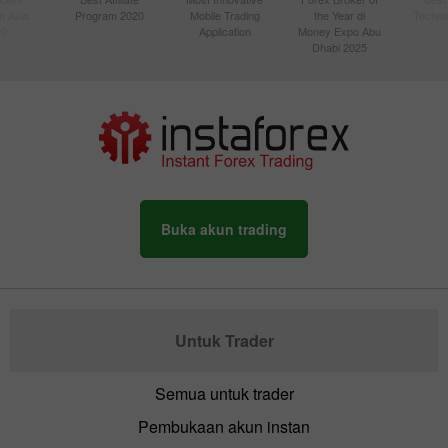
n Asia
Program 2020
Mobile Trading
the Year di
Techno
20
Application
Money Expo Abu
Dhabi 2025
Buka akun trading
Untuk Trader
Semua untuk trader
Pembukaan akun instan