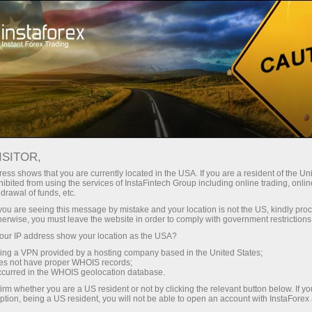
Promo
Acara
ISITOR,
Program promo
ess shows that you are currently located in the USA. If you are a resident of the Uni
ibited from using the services of InstaFintech Group including online trading, online
InstaForex
drawal of funds, etc.
k you are seeing this message by mistake and your location is not the US, kindly pro
herwise, you must leave the website in order to comply with government restrictions
Pada bagian ini anda dapat melihat berbagai
ur IP address show your location as the USA?
materi promo broker internasional InstaForex
sing a VPN provided by a hosting company based in the United States;
yang menarik bagi klien dan memberikan
oes not have proper WHOIS records;
informasi lebih lanjut tentang kegiatan
occurred in the WHOIS geolocation database.
InstaForex, sekarang lebih banyak data pada
irm whether you are a US resident or not by clicking the relevant button below. If y
ption, being a US resident, you will not be able to open an account with InstaForex
proyek-proyek perusahaan dan mengundang