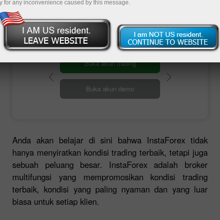
untuk berpartisipasi dalam kontes dan
y for any inconvenience caused by this message.
kampanye.
Buka akun trading
Buka akun demo
Anda akan belajar di sini bahwa InstaForex tidak
hanya menyiratkan kondisi trading terbaik, tetapi juga
sebuah peluang besar. InstaForex adalah broker
multifungsi yang mempromosikan kondisi trading
terbaik, kondisi yang paling nyaman dan yang luar
biasa untuk setiap klien.