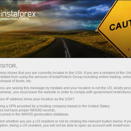
Spread
kecil — keuntungan besar
ISITOR,
ess shows that you are currently located in the USA. If you are a resident of the Uni
Bonus 30%
ibited from using the services of InstaFintech Group including online trading, online
Dengan InstaForex, Anda
drawal of funds, etc.
mendapatkan akses ke peluang
untuk setiap deposit
k you are seeing this message by mistake and your location is not the US, kindly pro
yang benar-benar kompetitif:
herwise, you must leave the website in order to comply with government restrictions
leverage hingga 1:5.000, spread
ur IP address show your location as the USA?
Kecepatan
dan komisi terbaik di pasar, dan
sing a VPN provided by a hosting company based in the United States;
kondisi yang menguntungkan
oes not have proper WHOIS records;
dalam trading dan di track balap
occurred in the WHOIS geolocation database.
untuk trading saham dan indeks.
irm whether you are a US resident or not by clicking the relevant button below. If y
ption, being a US resident, you will not be able to open an account with InstaForex
Jackpot hadiah pribadi Anda
Kami telah mengembangkan