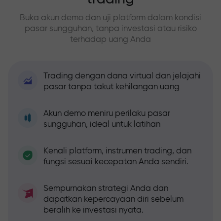
Buka akun demo dan uji platform dalam kondisi
pasar sungguhan, tanpa investasi atau risiko
terhadap uang Anda
Trading dengan dana virtual dan jelajahi
pasar tanpa takut kehilangan uang
Akun demo meniru perilaku pasar
sungguhan, ideal untuk latihan
Kenali platform, instrumen trading, dan
fungsi sesuai kecepatan Anda sendiri.
Sempurnakan strategi Anda dan
dapatkan kepercayaan diri sebelum
beralih ke investasi nyata.