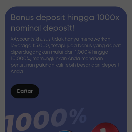
Bonus deposit hingga 1000x
nominal deposit!
XAccounts khusus tidak hanya menawarkan
leverage 1:5.000, tetapi juga bonus yang dapat
diperdagangkan mulai dari 1.000% hingga
10.000%, memungkinkan Anda menahan
penurunan puluhan kali lebih besar dari deposit
Anda
Daftar