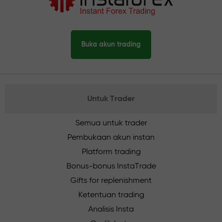
Buka akun trading
Untuk Trader
Semua untuk trader
Pembukaan akun instan
Platform trading
Bonus-bonus InstaTrade
Gifts for replenishment
Ketentuan trading
Analisis Insta