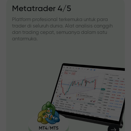
Metatrader 4/5
Platform profesional terkemuka untuk para
trader di seluruh dunia. Alat analisis canggih
dan trading cepat, semuanya dalam satu
antarmuka.