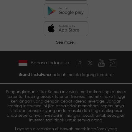
See more...
Bahasa Indonesia
Brand InstaForex
adalah merek dagang terdaftar
Pengungkapan risiko: Semua investasi melibatkan tingkat risiko
tertentu. Trading produk turunan finansial memiliki risiko tinggi
kehilangan uang dengan cepat karena leverage. Jangan
trading instrumen ini jika anda tidak memahami sepenuhnya
sifat dari transaksi yang anda masuki dan tingkat eksposur
anda sebenarnya. Investasi ini mungkin cocok untuk sebagian
investor, tapi tidak untuk semua orang.
Layanan disediakan di bawah merek InstaForex yang