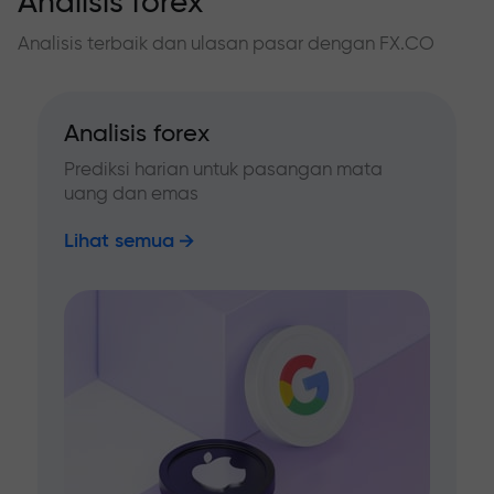
Analisis forex
Analisis terbaik dan ulasan pasar dengan FX.CO
Analisis forex
Prediksi harian untuk pasangan mata
uang dan emas
Lihat semua