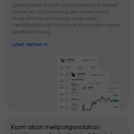
Spread kami adalah yang terendah di antara
broker lain. Biaya masuk dan keluar pasar
yang lebih rendah berarti Anda akan
mendapatkan lebih banyak keuntungan dalam
jangka panjang.
Lihat semua
Kami akan melipatgandakan