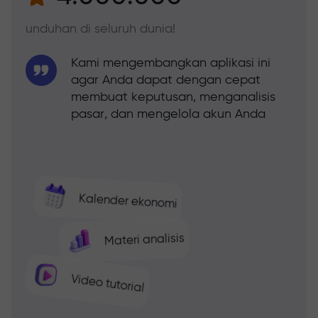
unduhan di seluruh dunia!
Kami mengembangkan aplikasi ini
agar Anda dapat dengan cepat
membuat keputusan, menganalisis
pasar, dan mengelola akun Anda
Kalender ekonomi
Materi analisis
Video tutorial