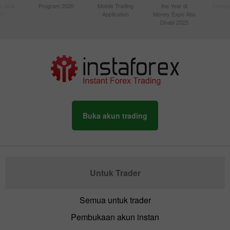
n Asia
Program 2020
Mobile Trading
the Year di
Techno
20
Application
Money Expo Abu
Dhabi 2025
Buka akun trading
Untuk Trader
Semua untuk trader
Pembukaan akun instan