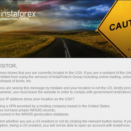
For Traders
Forex Analytics
Photonews
PHOTONEWS
ISITOR,
ess shows that you are currently located in the USA. If you are a resident of the Uni
ibited from using the services of InstaFintech Group including online trading, online
drawal of funds, etc.
k you are seeing this message by mistake and your location is not the US, kindly pro
ng
herwise, you must leave the website in order to comply with government restrictions
ur IP address show your location as the USA?
o
sing a VPN provided by a hosting company based in the United States;
oes not have proper WHOIS records;
occurred in the WHOIS geolocation database.
irm whether you are a US resident or not by clicking the relevant button below. If y
ption, being a US resident, you will not be able to open an account with InstaForex