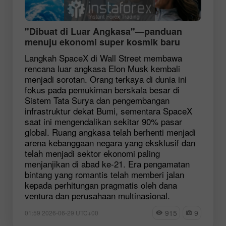
"Dibuat di Luar Angkasa"—panduan
menuju ekonomi super kosmik baru
Langkah SpaceX di Wall Street membawa
rencana luar angkasa Elon Musk kembali
menjadi sorotan. Orang terkaya di dunia ini
fokus pada pemukiman berskala besar di
Sistem Tata Surya dan pengembangan
infrastruktur dekat Bumi, sementara SpaceX
saat ini mengendalikan sekitar 90% pasar
global. Ruang angkasa telah berhenti menjadi
arena kebanggaan negara yang eksklusif dan
telah menjadi sektor ekonomi paling
menjanjikan di abad ke-21. Era pengamatan
bintang yang romantis telah memberi jalan
kepada perhitungan pragmatis oleh dana
ventura dan perusahaan multinasional.
915
9
01:59 2026-06-29 UTC+00