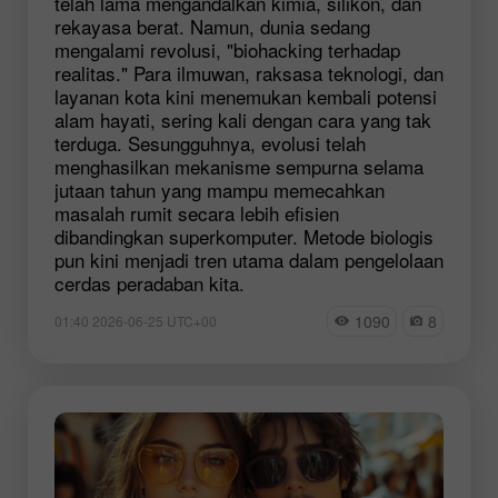
telah lama mengandalkan kimia, silikon, dan
rekayasa berat. Namun, dunia sedang
mengalami revolusi, "
biohacking
terhadap
realitas." Para ilmuwan, raksasa teknologi, dan
layanan kota kini menemukan kembali potensi
alam hayati, sering kali dengan cara yang tak
terduga. Sesungguhnya, evolusi telah
menghasilkan mekanisme sempurna selama
jutaan tahun yang mampu memecahkan
masalah rumit secara lebih efisien
dibandingkan superkomputer. Metode biologis
pun kini menjadi tren utama dalam pengelolaan
cerdas peradaban kita.
1090
8
01:40 2026-06-25 UTC+00