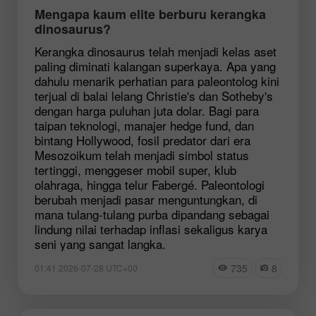
Mengapa kaum elite berburu kerangka
dinosaurus?
Kerangka dinosaurus telah menjadi kelas aset
paling diminati kalangan superkaya. Apa yang
dahulu menarik perhatian para paleontolog kini
terjual di balai lelang Christie's dan Sotheby's
dengan harga puluhan juta dolar. Bagi para
taipan teknologi, manajer hedge fund, dan
bintang Hollywood, fosil predator dari era
Mesozoikum telah menjadi simbol status
tertinggi, menggeser mobil super, klub
olahraga, hingga telur Fabergé. Paleontologi
berubah menjadi pasar menguntungkan, di
mana tulang-tulang purba dipandang sebagai
lindung nilai terhadap inflasi sekaligus karya
seni yang sangat langka.
735
8
01:41 2026-07-28 UTC+00