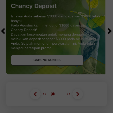
Chancy Deposit
Isi akun Anda sebesar $3000 dan dapatkan
$1000
lebih
banyak!
Pada Agustus kami mengundi
$1000
dalam promo
Chancy Deposit!
Dapatkan kesempatan untuk menang dengan
melakukan deposit sebesar $3000 pada akun trading
Anda. Setelah memenuhi persyaratan ini, Anda telah
DAPATKAN BONUS
menjadi partisipan promo.
GABUNG KONTES
GABUNG KONTES
GABUNG KONTES