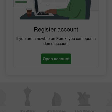
Register account
If you are a newbie on Forex, you can open a
demo account
Open account
ctive
Best Affiliate
Most Innovative
Forex Broker of
Best