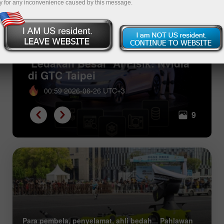
y for any inconvenience caused by this message.
‘Ledakan Besar’ AI Fisik: Nvidia
di GTC Taipei
00:59 2026-06-26 UTC+3
9
Para pembela, penyelamat, ahli bedah... Pahlawan