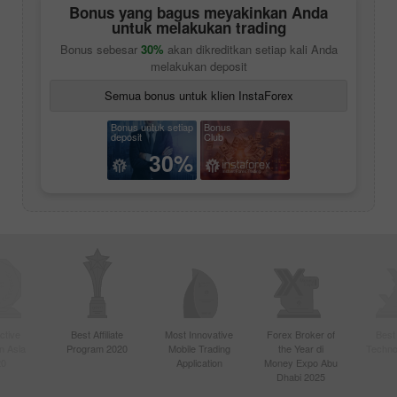
Bonus yang bagus meyakinkan Anda
untuk melakukan trading
Bonus sebesar
30%
akan dikreditkan setiap kali Anda
melakukan deposit
Semua bonus untuk klien InstaForex
Bonus untuk setiap
Bonus
deposit
Club
30%
ctive
Best Affiliate
Most Innovative
Forex Broker of
Best
n Asia
Program 2020
Mobile Trading
the Year di
Techno
20
Application
Money Expo Abu
Dhabi 2025