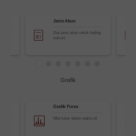
Jenis Akun
sit
Dua jenis akun untuk trading
sukses
Grafik
Grafik Forex
 waktu
Nilai tukar dalam waktu riil