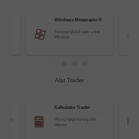
Windows Metatrader 4
Terminal MetaTrader untuk
Windows
Alat Trader
s
Kalkulator Trader
, kursus
Hitung harga barang dan
u dan
deposit