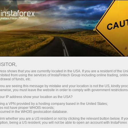
Untuk Traders
ISITOR,
Untuk trader InstaForex
ess shows that you are currently located in the USA. If you are a resident of the Uni
ibited from using the services of InstaFintech Group including online trading, online
drawal of funds, etc.
Bagian ini untuk siapapun yang beroperasi
k you are seeing this message by mistake and your location is not the US, kindly pro
dalam Forex. Di sini, Anda akan dapatkan
herwise, you must leave the website in order to comply with government restrictions
wawasan mengenai ketentuan trading dengan
ur IP address show your location as the USA?
InstaForex. Selain itu, Anda akan belajar cara
sing a VPN provided by a hosting company based in the United States;
deposit ke akun Anda dan menarik uang. Anda
oes not have proper WHOIS records;
occurred in the WHOIS geolocation database.
akan disediakan artikel analisis, grafik, ulasan
video pasar keuangan, berita terbaru, kontes,
irm whether you are a US resident or not by clicking the relevant button below. If y
ption, being a US resident, you will not be able to open an account with InstaForex
promo, proyek olahraga Instaforex, dll.