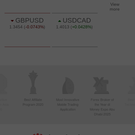
ctive
Best Affiliate
Most Innovative
Forex Broker of
Best
n Asia
Program 2020
Mobile Trading
the Year di
Techno
20
Application
Money Expo Abu
Dhabi 2025