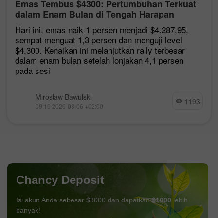
Emas Tembus $4300: Pertumbuhan Terkuat
dalam Enam Bulan di Tengah Harapan
Kesepakatan Hormuz
Hari ini, emas naik 1 persen menjadi $4.287,95,
sempat menguat 1,3 persen dan menguji level
$4.300. Kenaikan ini melanjutkan rally terbesar
dalam enam bulan setelah lonjakan 4,1 persen
pada sesi
Miroslaw Bawulski
1193
09:16 2026-08-06 +02:00
Chancy Deposit
Isi akun Anda sebesar $3000 dan dapatkan
$1000
lebih
banyak!