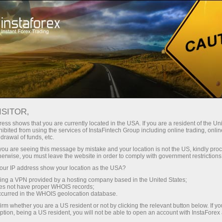
Untuk Traders
Berita Pasar Forex
ISITOR,
14.04.2026
13:50:05
UTC+00
SAHAM AS NAIK KE LEVEL
ess shows that you are currently located in the USA. If you are a resident of the Uni
ibited from using the services of InstaFintech Group including online trading, online
drawal of funds, etc.
SEBELUM PERANG
k you are seeing this message by mistake and your location is not the US, kindly pro
herwise, you must leave the website in order to comply with government restrictions
ur IP address show your location as the USA?
sing a VPN provided by a hosting company based in the United States;
oes not have proper WHOIS records;
occurred in the WHOIS geolocation database.
irm whether you are a US resident or not by clicking the relevant button below. If y
ption, being a US resident, you will not be able to open an account with InstaForex