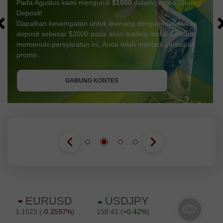
Pada Agustus kami mengundi
$1000
dalam promo Chancy
Deposit!
Dapatkan kesempatan untuk menang dengan melakukan
deposit sebesar $3000 pada akun trading Anda. Setelah
memenuhi persyaratan ini, Anda telah menjadi partisipan
DAPATKAN BONUS
promo.
GABUNG KONTES
GABUNG KONTES
GABUNG KONTES