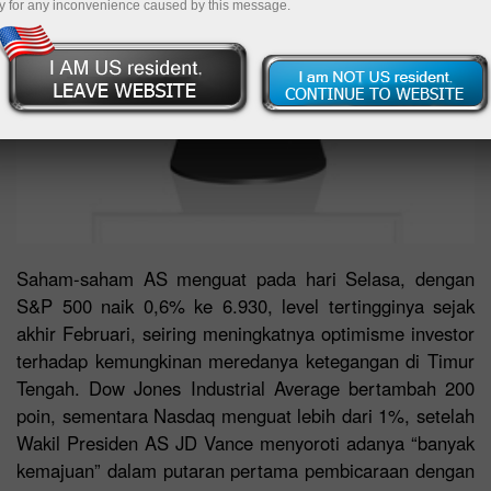
y for any inconvenience caused by this message.
Saham-saham AS menguat pada hari Selasa, dengan
S&P 500 naik 0,6% ke 6.930, level tertingginya sejak
akhir Februari, seiring meningkatnya optimisme investor
terhadap kemungkinan meredanya ketegangan di Timur
Tengah. Dow Jones Industrial Average bertambah 200
poin, sementara Nasdaq menguat lebih dari 1%, setelah
Wakil Presiden AS JD Vance menyoroti adanya “banyak
kemajuan” dalam putaran pertama pembicaraan dengan