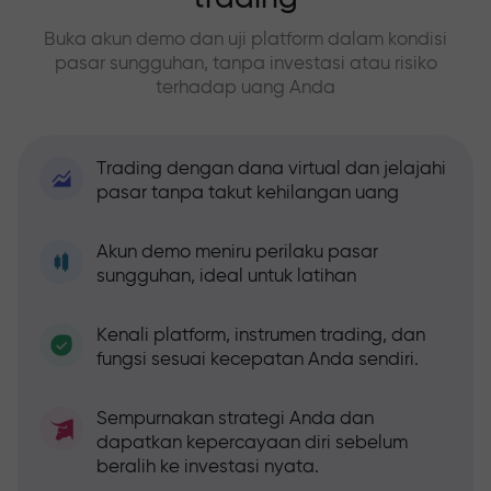
Buka akun demo dan uji platform dalam kondisi
pasar sungguhan, tanpa investasi atau risiko
terhadap uang Anda
Trading dengan dana virtual dan jelajahi
pasar tanpa takut kehilangan uang
Akun demo meniru perilaku pasar
sungguhan, ideal untuk latihan
Kenali platform, instrumen trading, dan
fungsi sesuai kecepatan Anda sendiri.
Sempurnakan strategi Anda dan
dapatkan kepercayaan diri sebelum
beralih ke investasi nyata.