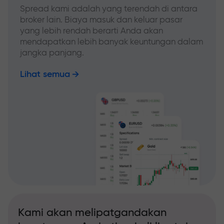
Spread kami adalah yang terendah di antara
broker lain. Biaya masuk dan keluar pasar
yang lebih rendah berarti Anda akan
mendapatkan lebih banyak keuntungan dalam
jangka panjang.
Lihat semua
Kami akan melipatgandakan