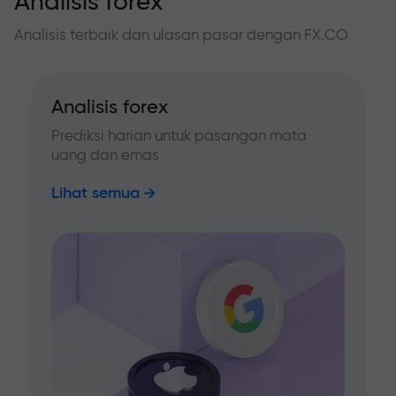
Analisis forex
Analisis terbaik dan ulasan pasar dengan FX.CO
Analisis forex
Prediksi harian untuk pasangan mata
uang dan emas
Lihat semua