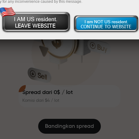
y for any inconvenience caused by this message.
sistem bonus yang membuat
InstaForex
Deposit ke akun Anda $333 — pilih hadiah senilai
trading semakin menarik. Setiap
klien InstaForex dapat menerima
hingga $1,500
bonus hingga 30% dari deposit
Trading bebas risiko — kami
mereka dan memanfaatkan
menjamin profit Anda
promosi serta penawaran spesial
lainnya.
Kecepatan balap dan trading
Bonus hingga X1000 — pengganda
memiliki nilai yang sama. Aleš
terbesar pada pasar
Loprais menghadirkan unsur-unsur
kecepatan dan disiplin ke dalam
dunia trading, bertindak sebagai
mitra yang menginspirasi klien
Spread dari 0$ / lot
untuk mencapai tujuan ambisius.
Komisi dari $4 / lot
Kami memberikan hadiah
sungguhan, bukan bonus atau
kode promo. Setiap klien
Bandingkan spread
InstaForex mendapatkan iPhone,
MacBook, atau perjalanan impian