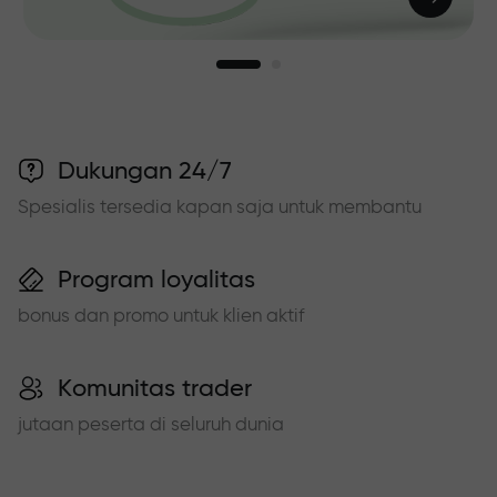
Dukungan 24/7
Spesialis tersedia kapan saja untuk membantu
Program loyalitas
bonus dan promo untuk klien aktif
Komunitas trader
jutaan peserta di seluruh dunia