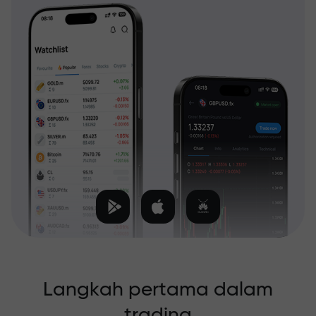
Langkah pertama dalam
trading