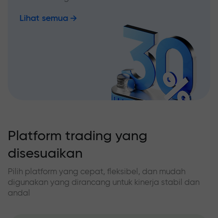
Lihat semua
Platform trading yang
disesuaikan
Pilih platform yang cepat, fleksibel, dan mudah
digunakan yang dirancang untuk kinerja stabil dan
andal