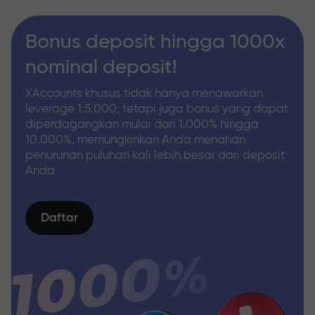
Bonus deposit hingga 1000x
nominal deposit!
XAccounts khusus tidak hanya menawarkan
leverage 1:5.000, tetapi juga bonus yang dapat
diperdagangkan mulai dari 1.000% hingga
10.000%, memungkinkan Anda menahan
penurunan puluhan kali lebih besar dari deposit
Anda
Daftar