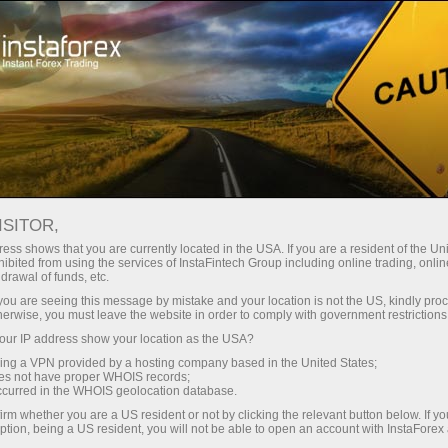
Spread
kecil — keuntungan besar
ISITOR,
ess shows that you are currently located in the USA. If you are a resident of the Uni
Bonus 30%
ibited from using the services of InstaFintech Group including online trading, online
Dengan InstaForex, Anda
drawal of funds, etc.
mendapatkan akses ke peluang
untuk setiap deposit
k you are seeing this message by mistake and your location is not the US, kindly pro
yang benar-benar kompetitif:
herwise, you must leave the website in order to comply with government restrictions
leverage hingga 1:5.000, spread
ur IP address show your location as the USA?
Kecepatan
dan komisi terbaik di pasar, dan
sing a VPN provided by a hosting company based in the United States;
kondisi yang menguntungkan
oes not have proper WHOIS records;
dalam trading dan di track balap
occurred in the WHOIS geolocation database.
untuk trading saham dan indeks.
irm whether you are a US resident or not by clicking the relevant button below. If y
ption, being a US resident, you will not be able to open an account with InstaForex
Jackpot hadiah pribadi Anda
Kami telah mengembangkan