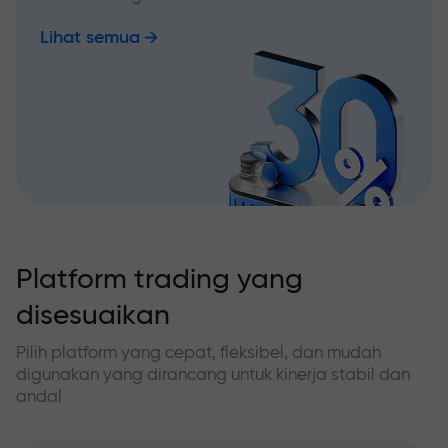
Lihat semua
Platform trading yang
disesuaikan
Pilih platform yang cepat, fleksibel, dan mudah
digunakan yang dirancang untuk kinerja stabil dan
andal