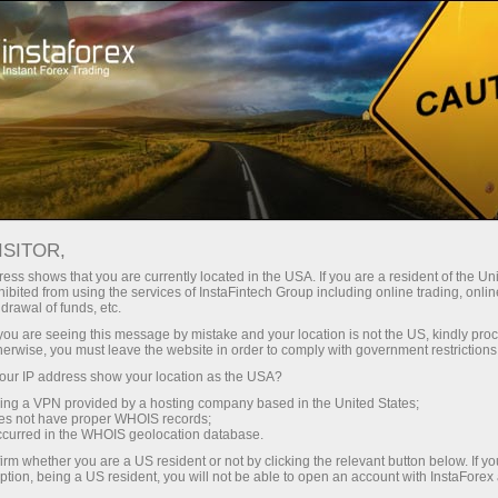
Spread
kecil — keuntungan besar
ISITOR,
ess shows that you are currently located in the USA. If you are a resident of the Uni
Bonus 30%
ibited from using the services of InstaFintech Group including online trading, online
Dengan InstaForex, Anda
drawal of funds, etc.
mendapatkan akses ke peluang
untuk setiap deposit
k you are seeing this message by mistake and your location is not the US, kindly pro
yang benar-benar kompetitif:
herwise, you must leave the website in order to comply with government restrictions
leverage hingga 1:5.000, spread
ur IP address show your location as the USA?
Kecepatan
dan komisi terbaik di pasar, dan
sing a VPN provided by a hosting company based in the United States;
kondisi yang menguntungkan
oes not have proper WHOIS records;
dalam trading dan di track balap
occurred in the WHOIS geolocation database.
untuk trading saham dan indeks.
irm whether you are a US resident or not by clicking the relevant button below. If y
ption, being a US resident, you will not be able to open an account with InstaForex
Jackpot hadiah pribadi Anda
Kami telah mengembangkan