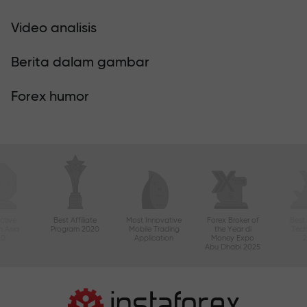
Video analisis
Berita dalam gambar
Forex humor
ctive
Best Affiliate
Most Innovative
Forex Broker of
Best
n Asia
Program 2020
Mobile Trading
the Year di
Tec
20
Application
Money Expo
Abu Dhabi 2025