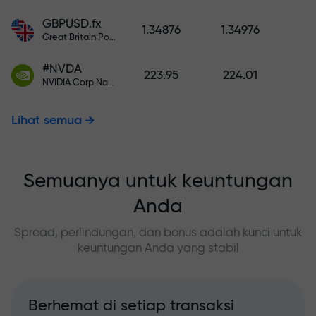
GBPUSD.fx
1.34876
1.34976
Great Britain Pound vs US Dollar
#NVDA
223.95
224.01
NVIDIA Corp Nasdaq Stock Exchange (Nasdaq) USD
Lihat semua
Semuanya untuk keuntungan
Anda
Spread, perlindungan, dan bonus adalah kunci untuk
keuntungan Anda yang stabil
Berhemat di setiap transaksi