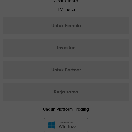
Grafik Insta
TV Insta
Untuk Pemula
Investor
Untuk Partner
Kerja sama
Unduh Platform Trading