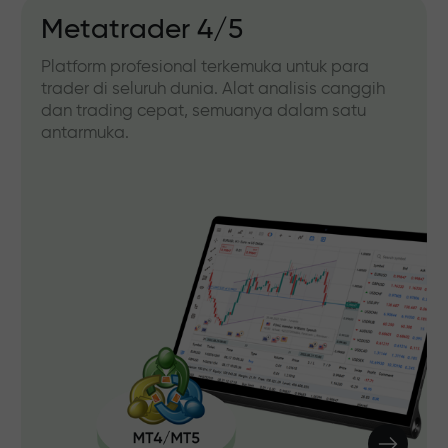
Metatrader 4/5
Platform profesional terkemuka untuk para
trader di seluruh dunia. Alat analisis canggih
dan trading cepat, semuanya dalam satu
antarmuka.