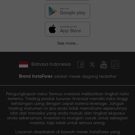
See more...
Bahasa Indonesia
Brand InstaForex
adalah merek dagang terdaftar
Pengungkapan risiko: Semua investasi melibatkan tingkat risiko
tertentu. Trading produk turunan finansial memiliki risiko tinggi
kehilangan uang dengan cepat karena leverage. Jangan
trading instrumen ini jika anda tidak memahami sepenuhnya
sifat dari transaksi yang anda masuki dan tingkat eksposur
anda sebenarnya. Investasi ini mungkin cocok untuk sebagian
investor, tapi tidak untuk semua orang.
Layanan disediakan di bawah merek InstaForex yang