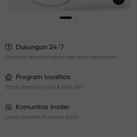
Dukungan 24/7
Spesialis tersedia kapan saja untuk membantu
Program loyalitas
bonus dan promo untuk klien aktif
Komunitas trader
jutaan peserta di seluruh dunia