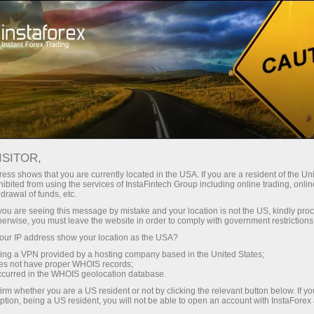
Spread
kecil — keuntungan besar
ISITOR,
ess shows that you are currently located in the USA. If you are a resident of the Uni
Bonus 30%
ibited from using the services of InstaFintech Group including online trading, online
Dengan InstaForex, Anda
drawal of funds, etc.
mendapatkan akses ke peluang
untuk setiap deposit
k you are seeing this message by mistake and your location is not the US, kindly pro
yang benar-benar kompetitif:
herwise, you must leave the website in order to comply with government restrictions
leverage hingga 1:5.000, spread
ur IP address show your location as the USA?
Kecepatan
dan komisi terbaik di pasar, dan
sing a VPN provided by a hosting company based in the United States;
kondisi yang menguntungkan
oes not have proper WHOIS records;
dalam trading dan di track balap
occurred in the WHOIS geolocation database.
untuk trading saham dan indeks.
irm whether you are a US resident or not by clicking the relevant button below. If y
ption, being a US resident, you will not be able to open an account with InstaForex
Jackpot hadiah pribadi Anda
Kami telah mengembangkan