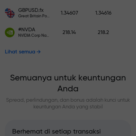
GBPUSD.fx
1.34607
1.34616
Great Britain Pound vs US Dollar
#NVDA
218.14
218.2
NVIDIA Corp Nasdaq Stock Exchange (Nasdaq) USD
Lihat semua
Semuanya untuk keuntungan
Anda
Spread, perlindungan, dan bonus adalah kunci untuk
keuntungan Anda yang stabil
Berhemat di setiap transaksi