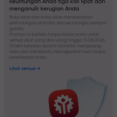
keuntungan Anda tiga kali lipat dan
menganulir kerugian Anda
Buka akun dan Anda akan mendapatkan
perlindungan otomatis dan keuntungan berlipat
ganda.
Promosi ini berlaku tanpa batas waktu untuk
semua akun yang diisi ulang hingga 31.08.2026.
Sistem berjalan secara otomatis: mengurangi
risiko dan membantu meningkatkan hasil tanpa
keterlibatan Anda.
Lihat semua