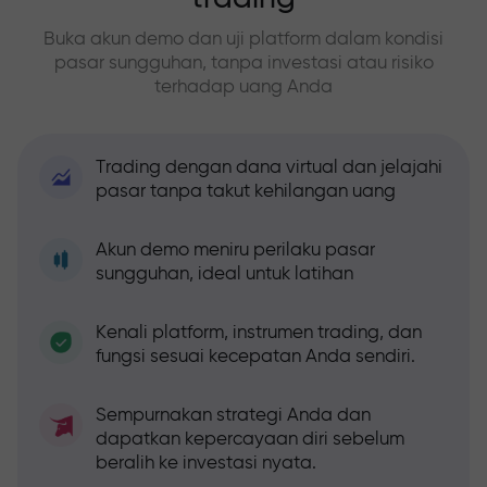
Buka akun demo dan uji platform dalam kondisi
pasar sungguhan, tanpa investasi atau risiko
terhadap uang Anda
Trading dengan dana virtual dan jelajahi
pasar tanpa takut kehilangan uang
Akun demo meniru perilaku pasar
sungguhan, ideal untuk latihan
Kenali platform, instrumen trading, dan
fungsi sesuai kecepatan Anda sendiri.
Sempurnakan strategi Anda dan
dapatkan kepercayaan diri sebelum
beralih ke investasi nyata.