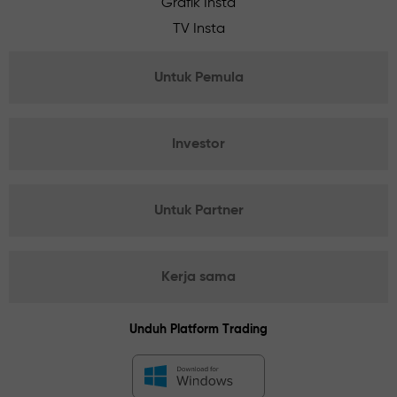
Grafik Insta
TV Insta
Untuk Pemula
Investor
Untuk Partner
Kerja sama
Unduh Platform Trading