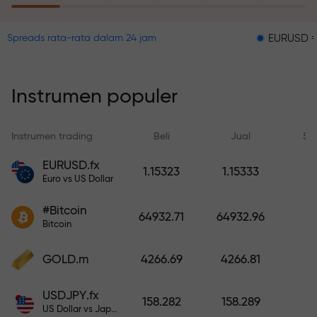
hanya dengan melakukan
deposit.
EURUSD = 0,00001
Spreads rata-rata dalam 24 jam
Program asuransi risiko mengganti
kerugian Anda dan menjamin
keuntungan tiga kali lipat dalam 6
Instrumen populer
bulan. Trading dengan tenang —
modal Anda terlindungi!
Instrumen trading
Beli
Jual
Sp
EURUSD.fx
1.15323
1.15333
Lakukan deposit dan terima bonus
Euro vs US Dollar
1.000 kali lebih besar dari deposit
Anda. X1000 bukan salah ketik.
#Bitcoin
64932.71
64932.96
Semakin besar depositnya,
Bitcoin
semakin tinggi penggandanya.
GOLD.m
4266.69
4266.81
USDJPY.fx
158.282
158.289
US Dollar vs Japanese Yen