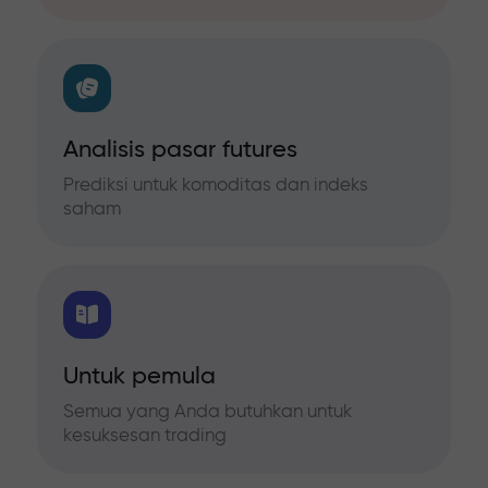
Analisis pasar futures
Prediksi untuk komoditas dan indeks
saham
Untuk pemula
Semua yang Anda butuhkan untuk
kesuksesan trading