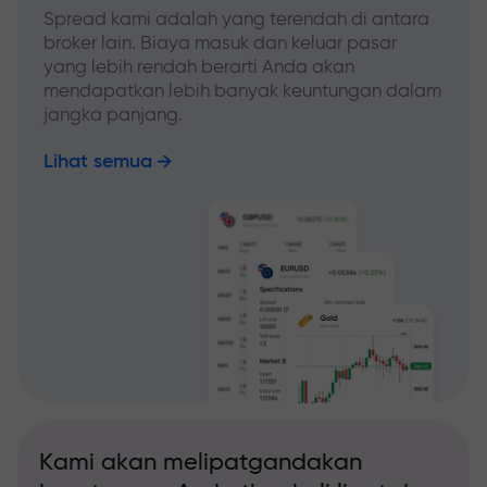
Spread kami adalah yang terendah di antara
broker lain. Biaya masuk dan keluar pasar
yang lebih rendah berarti Anda akan
mendapatkan lebih banyak keuntungan dalam
jangka panjang.
Lihat semua
Kami akan melipatgandakan