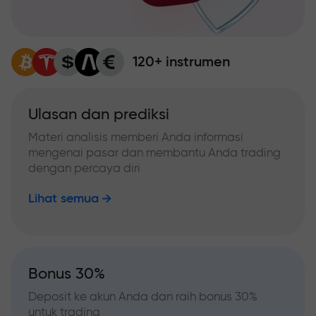
120+ instrumen
Ulasan dan prediksi
Materi analisis memberi Anda informasi
mengenai pasar dan membantu Anda trading
dengan percaya diri
Lihat semua
Bonus 30%
Deposit ke akun Anda dan raih bonus 30%
untuk trading