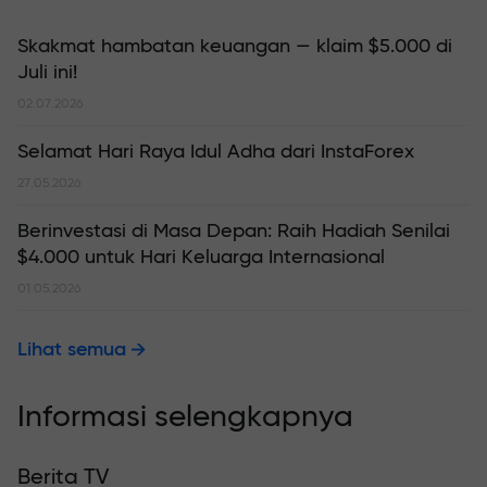
Skakmat hambatan keuangan — klaim $5.000 di
Juli ini!
02.07.2026
Selamat Hari Raya Idul Adha dari InstaForex
27.05.2026
Berinvestasi di Masa Depan: Raih Hadiah Senilai
$4.000 untuk Hari Keluarga Internasional
01.05.2026
Lihat semua
Informasi selengkapnya
Berita TV