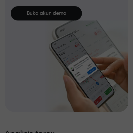
Buka akun demo