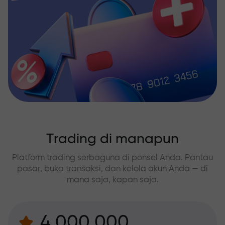
Trading di manapun
Platform trading serbaguna di ponsel Anda. Pantau
pasar, buka transaksi, dan kelola akun Anda — di
mana saja, kapan saja.
4.000.000