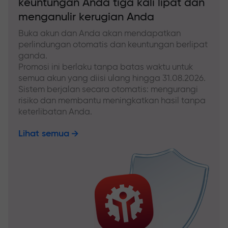
keuntungan Anda tiga kali lipat dan
menganulir kerugian Anda
Buka akun dan Anda akan mendapatkan
perlindungan otomatis dan keuntungan berlipat
ganda.
Promosi ini berlaku tanpa batas waktu untuk
semua akun yang diisi ulang hingga 31.08.2026.
Sistem berjalan secara otomatis: mengurangi
risiko dan membantu meningkatkan hasil tanpa
keterlibatan Anda.
Lihat semua