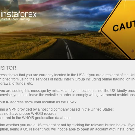
Spread
kecil — keuntungan besar
ISITOR,
ess shows that you are currently located in the USA. If you are a resident of the Uni
Bonus 30%
ibited from using the services of InstaFintech Group including online trading, online
Dengan InstaForex, Anda
drawal of funds, etc.
mendapatkan akses ke peluang
untuk setiap deposit
k you are seeing this message by mistake and your location is not the US, kindly pro
yang benar-benar kompetitif:
herwise, you must leave the website in order to comply with government restrictions
leverage hingga 1:5.000, spread
ur IP address show your location as the USA?
Kecepatan
dan komisi terbaik di pasar, dan
sing a VPN provided by a hosting company based in the United States;
kondisi yang menguntungkan
oes not have proper WHOIS records;
dalam trading dan di track balap
occurred in the WHOIS geolocation database.
untuk trading saham dan indeks.
irm whether you are a US resident or not by clicking the relevant button below. If y
ption, being a US resident, you will not be able to open an account with InstaForex
Jackpot hadiah pribadi Anda
Kami telah mengembangkan