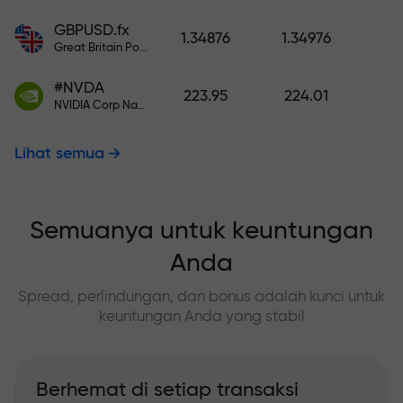
GBPUSD.fx
1.34876
1.34976
Great Britain Pound vs US Dollar
#NVDA
223.95
224.01
NVIDIA Corp Nasdaq Stock Exchange (Nasdaq) USD
Lihat semua
Semuanya untuk keuntungan
Anda
Spread, perlindungan, dan bonus adalah kunci untuk
keuntungan Anda yang stabil
Berhemat di setiap transaksi