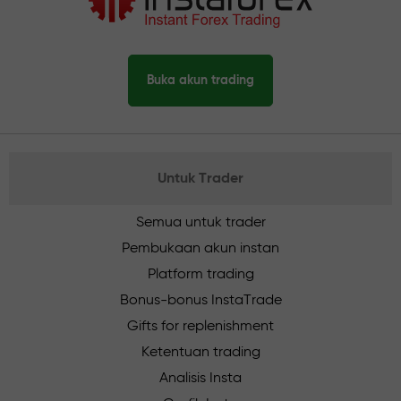
Buka akun trading
Untuk Trader
Semua untuk trader
Pembukaan akun instan
Platform trading
Bonus-bonus InstaTrade
Gifts for replenishment
Ketentuan trading
Analisis Insta