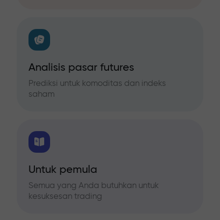
Analisis pasar futures
Prediksi untuk komoditas dan indeks
saham
Untuk pemula
Semua yang Anda butuhkan untuk
kesuksesan trading