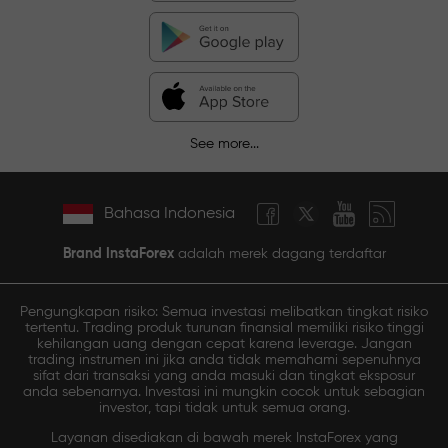
See more...
Bahasa Indonesia
Brand InstaForex
adalah merek dagang terdaftar
Pengungkapan risiko: Semua investasi melibatkan tingkat risiko
tertentu. Trading produk turunan finansial memiliki risiko tinggi
kehilangan uang dengan cepat karena leverage. Jangan
trading instrumen ini jika anda tidak memahami sepenuhnya
sifat dari transaksi yang anda masuki dan tingkat eksposur
anda sebenarnya. Investasi ini mungkin cocok untuk sebagian
investor, tapi tidak untuk semua orang.
Layanan disediakan di bawah merek InstaForex yang