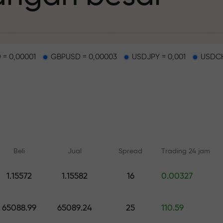
 = 0,00001
GBPUSD = 0,00003
USDJPY = 0,001
USDCH
deposit
g dan di track b
Beli
Jual
Spread
Trading 24 jam
n
1.15572
1.15582
16
0.00327
Pelatihan online
Analisis dengan
ah pribadi Anda
Belajar dari dasar — pelatihan
Prediksi harian untuk 
65088.99
65089.24
25
110.59
dan webinar untuk semua level
crypto, and futures