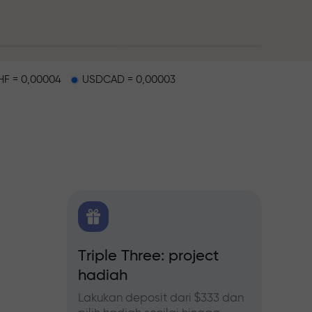
F = 0,00004
USDCAD = 0,00003
alap
 FX.CO
Triple Three: project
Bonus
hadiah
forex,
Ikuti p
tingka
Lakukan deposit dari $333 dan