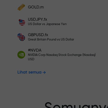
Deposit ke akun Anda $333 — pili
GOLD.m
Lakukan deposit dan terima bonus 1.000
kali lebih besar dari deposit Anda. X100
USDJPY.fx
Trading bebas
bukan salah ketik. Semakin besar
US Dollar vs Japanese Yen
depositnya, semakin tinggi
penggandanya.
GBPUSD.fx
menjamin pro
Great Britain Pound vs US Dollar
#NVDA
NVIDIA Corp Nasdaq Stock Exchange (Nasdaq)
Bonus hingga
USD
Lihat semua
pengganda t