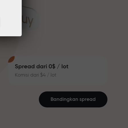
Spread dari 0$ / lot
Komisi dari $4 / lot
Bandingkan spread