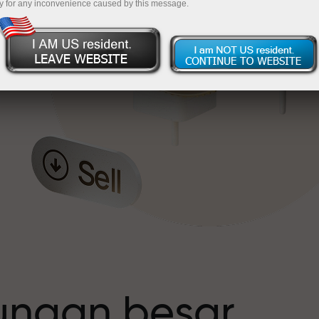
y for any inconvenience caused by this message.
t
tungan besar