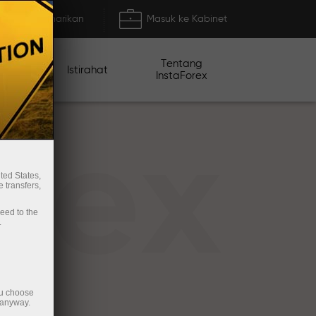
Deposit/Penarikan
Masuk ke Kabinet
Tentang
mo
Istirahat
InstaForex
rex
ted States,
 transfers,
ceed to the
.
ou choose
 anyway.