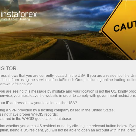
Pembukaan akun instan
Platform Trading
ntuk Pemula
Untuk Investor
Untuk Mitra
Pro
staFo
ISITOR,
ess shows that you are currently located in the USA. If you are a resident of the Uni
ibited from using the services of InstaFintech Group including online trading, online
drawal of funds, etc.
k you are seeing this message by mistake and your location is not the US, kindly pro
herwise, you must leave the website in order to comply with government restrictions
ur IP address show your location as the USA?
sing a VPN provided by a hosting company based in the United States;
oes not have proper WHOIS records;
occurred in the WHOIS geolocation database.
irm whether you are a US resident or not by clicking the relevant button below. If y
ption, being a US resident, you will not be able to open an account with InstaForex