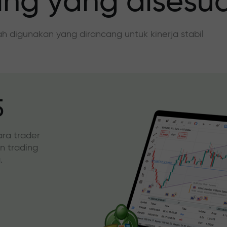
ing yang disesu
dah digunakan yang dirancang untuk kinerja stabil
5
ara trader
an trading
.