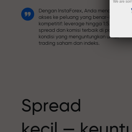
We are sorr
Dengan InstaForex, Anda mendapatkan
akses ke peluang yang benar-benar
kompetitif: leverage hingga 1:5.000,
spread dan komisi terbaik di pasar, dan
kondisi yang menguntungkan untuk
trading saham dan indeks.
Kami telah mengembangkan sistem
bonus yang membuat trading semakin
h
menarik. Setiap klien InstaForex dapat
menerima bonus hingga 30% dari deposi
mereka dan memanfaatkan promosi
serta penawaran spesial lainnya.
Spread
Kecepatan balap dan trading memiliki
kecil — keun
nilai yang sama. Aleš Loprais
menghadirkan unsur-unsur kecepatan