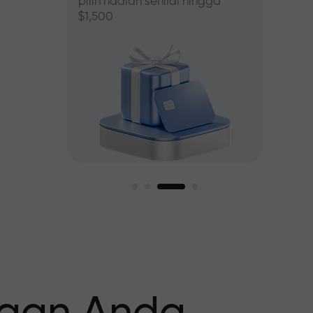
pilih hadiah senilai hingga
$1,500
asar