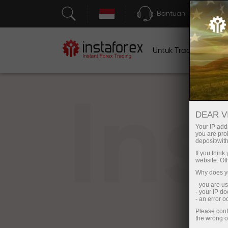
Bantuan
Untuk Traders
U
In
DEAR V
Your IP addr
you are proh
deposit/with
If you thin
website. Ot
Why does yo
- you are u
- your IP d
- an error 
Please conf
the wrong o