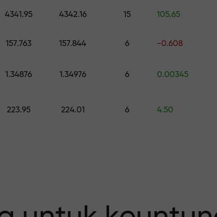
h hadiah senilai hingga $1,500
4341.95
4342.16
15
105.65
0
 risiko — kami
157.763
157.844
6
-0.608
1.34876
1.34976
6
0.00345
fit Anda
223.95
224.01
6
4.50
 X1000 —
erbesar pada p