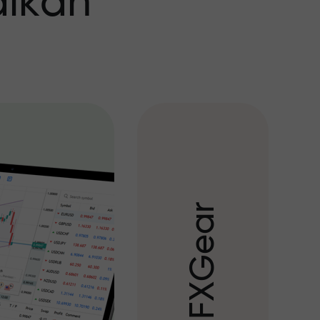
aikan
r
a
e
G
X
F