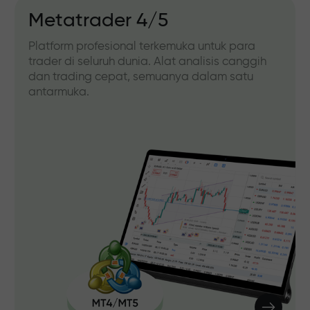
Metatrader 4/5
Platform profesional terkemuka untuk para
trader di seluruh dunia. Alat analisis canggih
dan trading cepat, semuanya dalam satu
antarmuka.