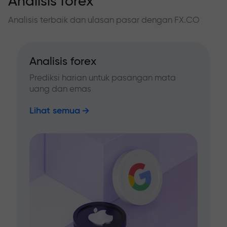
Analisis forex
Analisis terbaik dan ulasan pasar dengan FX.CO
Analisis forex
Prediksi harian untuk pasangan mata
uang dan emas
Lihat semua