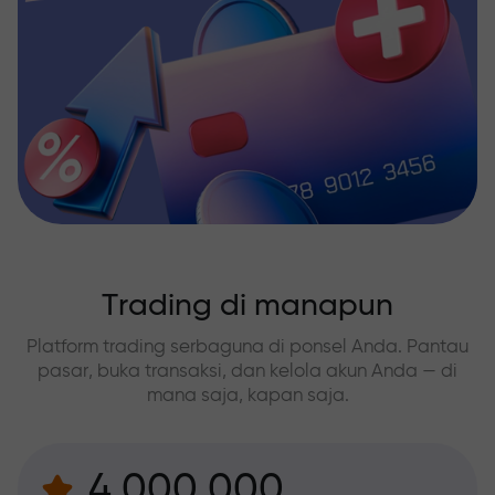
Trading di manapun
Platform trading serbaguna di ponsel Anda. Pantau
pasar, buka transaksi, dan kelola akun Anda — di
mana saja, kapan saja.
4.000.000