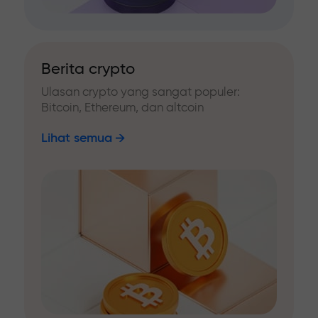
Berita crypto
Ulasan crypto yang sangat populer:
Bitcoin, Ethereum, dan altcoin
Lihat semua