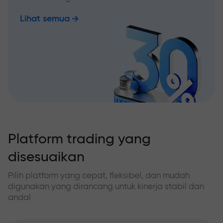
Lihat semua
Platform trading yang
disesuaikan
Pilih platform yang cepat, fleksibel, dan mudah
digunakan yang dirancang untuk kinerja stabil dan
andal