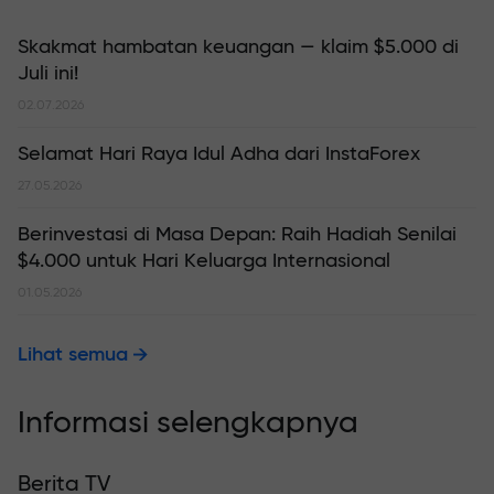
Skakmat hambatan keuangan — klaim $5.000 di
Juli ini!
02.07.2026
Selamat Hari Raya Idul Adha dari InstaForex
27.05.2026
Berinvestasi di Masa Depan: Raih Hadiah Senilai
$4.000 untuk Hari Keluarga Internasional
01.05.2026
Lihat semua
Informasi selengkapnya
Berita TV