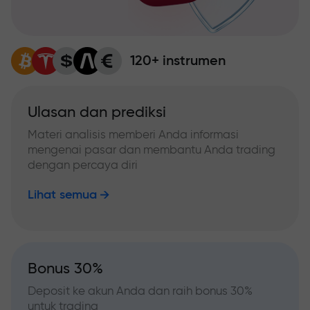
120+ instrumen
Ulasan dan prediksi
Materi analisis memberi Anda informasi
mengenai pasar dan membantu Anda trading
dengan percaya diri
Lihat semua
Bonus 30%
Deposit ke akun Anda dan raih bonus 30%
untuk trading