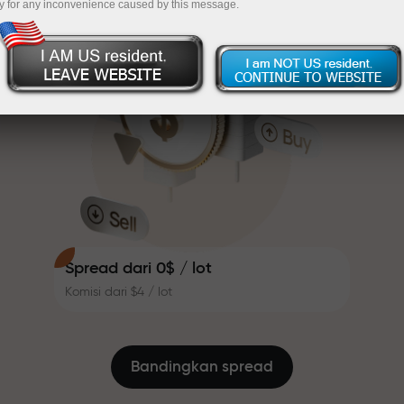
y for any inconvenience caused by this message.
sistem bonus yang membuat
InstaForex
Deposit ke akun Anda $333 — pilih hadiah senilai
trading semakin menarik. Setiap
klien InstaForex dapat menerima
hingga $1,500
bonus hingga 30% dari deposit
Trading bebas risiko — kami
mereka dan memanfaatkan
menjamin profit Anda
promosi serta penawaran spesial
lainnya.
Kecepatan balap dan trading
Bonus hingga X1000 — pengganda
memiliki nilai yang sama. Aleš
terbesar pada pasar
Loprais menghadirkan unsur-unsur
kecepatan dan disiplin ke dalam
dunia trading, bertindak sebagai
mitra yang menginspirasi klien
Spread dari 0$ / lot
untuk mencapai tujuan ambisius.
Komisi dari $4 / lot
Kami memberikan hadiah
sungguhan, bukan bonus atau
kode promo. Setiap klien
Bandingkan spread
InstaForex mendapatkan iPhone,
MacBook, atau perjalanan impian