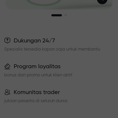
Dukungan 24/7
Spesialis tersedia kapan saja untuk membantu
Program loyalitas
bonus dan promo untuk klien aktif
Komunitas trader
jutaan peserta di seluruh dunia