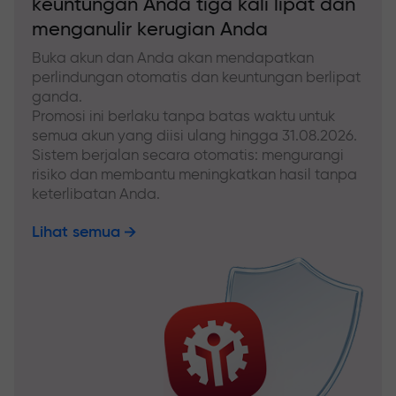
keuntungan Anda tiga kali lipat dan
menganulir kerugian Anda
Buka akun dan Anda akan mendapatkan
perlindungan otomatis dan keuntungan berlipat
ganda.
Promosi ini berlaku tanpa batas waktu untuk
semua akun yang diisi ulang hingga 31.08.2026.
Sistem berjalan secara otomatis: mengurangi
risiko dan membantu meningkatkan hasil tanpa
keterlibatan Anda.
Lihat semua