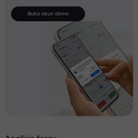
Buka akun demo