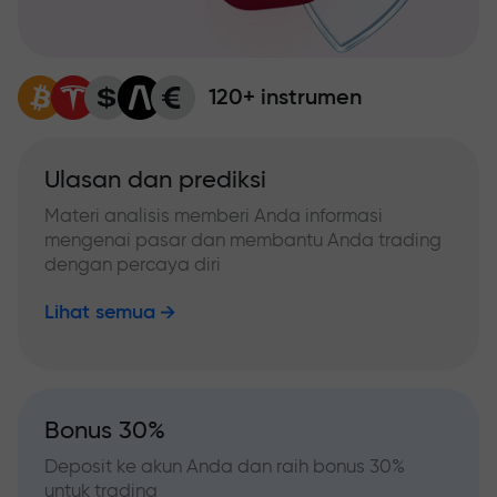
120+ instrumen
Ulasan dan prediksi
Materi analisis memberi Anda informasi
mengenai pasar dan membantu Anda trading
dengan percaya diri
Lihat semua
Bonus 30%
Deposit ke akun Anda dan raih bonus 30%
untuk trading