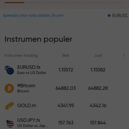
hanya dengan melakukan
deposit.
EURUSD = 0,0000
Spreads rata-rata dalam 24 jam
Program asuransi risiko mengganti
kerugian Anda dan menjamin
keuntungan tiga kali lipat dalam 6
Instrumen populer
bulan. Trading dengan tenang —
modal Anda terlindungi!
Instrumen trading
Beli
Jual
Sp
EURUSD.fx
1.15572
1.15582
Lakukan deposit dan terima bonus
Euro vs US Dollar
1.000 kali lebih besar dari deposit
Anda. X1000 bukan salah ketik.
#Bitcoin
64882.03
64882.28
Semakin besar depositnya,
Bitcoin
semakin tinggi penggandanya.
GOLD.m
4341.95
4342.16
USDJPY.fx
157.763
157.844
US Dollar vs Japanese Yen