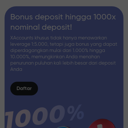
Bonus deposit hingga 1000x
nominal deposit!
XAccounts khusus tidak hanya menawarkan
leverage 1:5.000, tetapi juga bonus yang dapat
diperdagangkan mulai dari 1.000% hingga
10.000%, memungkinkan Anda menahan
penurunan puluhan kali lebih besar dari deposit
Anda
Daftar