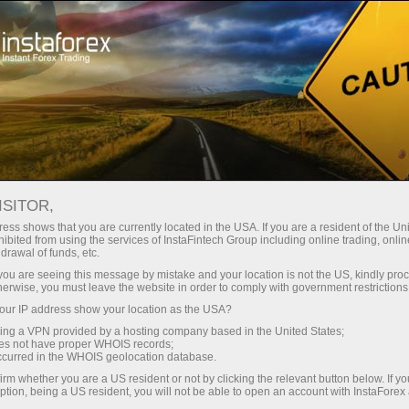
Spread
kecil — keuntungan besar
ISITOR,
ess shows that you are currently located in the USA. If you are a resident of the Uni
Bonus 30%
ibited from using the services of InstaFintech Group including online trading, online
Dengan InstaForex, Anda
drawal of funds, etc.
mendapatkan akses ke peluang
untuk setiap deposit
k you are seeing this message by mistake and your location is not the US, kindly pro
yang benar-benar kompetitif:
herwise, you must leave the website in order to comply with government restrictions
leverage hingga 1:5.000, spread
ur IP address show your location as the USA?
Kecepatan
dan komisi terbaik di pasar, dan
sing a VPN provided by a hosting company based in the United States;
kondisi yang menguntungkan
oes not have proper WHOIS records;
dalam trading dan di track balap
occurred in the WHOIS geolocation database.
untuk trading saham dan indeks.
irm whether you are a US resident or not by clicking the relevant button below. If y
ption, being a US resident, you will not be able to open an account with InstaForex
Jackpot hadiah pribadi Anda
Kami telah mengembangkan