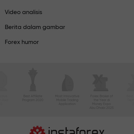
Video analisis
Berita dalam gambar
Forex humor
ctive
Best Affiliate
Most Innovative
Forex Broker of
Best
n Asia
Program 2020
Mobile Trading
the Year di
Tec
20
Application
Money Expo
Abu Dhabi 2025