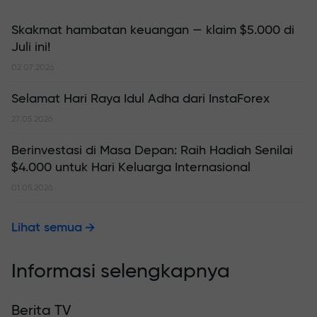
Skakmat hambatan keuangan — klaim $5.000 di
Juli ini!
02.07.2026
Selamat Hari Raya Idul Adha dari InstaForex
27.05.2026
Berinvestasi di Masa Depan: Raih Hadiah Senilai
$4.000 untuk Hari Keluarga Internasional
01.05.2026
Lihat semua
Informasi selengkapnya
Berita TV