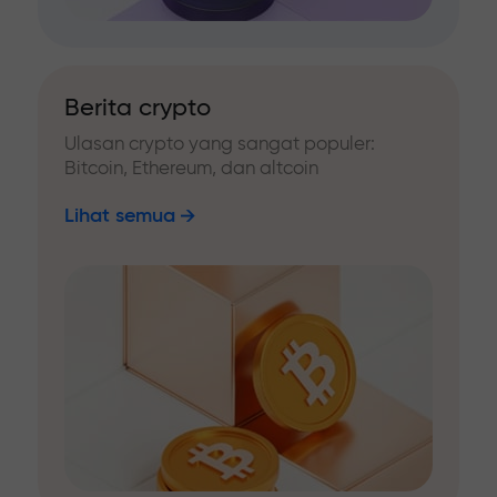
Berita crypto
Ulasan crypto yang sangat populer:
Bitcoin, Ethereum, dan altcoin
Lihat semua