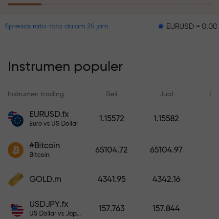
hanya dengan melakukan
deposit.
EURUSD = 0,00001
GB
Spreads rata-rata dalam 24 jam
Program asuransi risiko mengganti
kerugian Anda dan menjamin
keuntungan tiga kali lipat dalam 6
Instrumen populer
bulan. Trading dengan tenang —
modal Anda terlindungi!
Instrumen trading
Beli
Jual
Sp
EURUSD.fx
1.15572
1.15582
Lakukan deposit dan terima bonus
Euro vs US Dollar
1.000 kali lebih besar dari deposit
Anda. X1000 bukan salah ketik.
#Bitcoin
65104.72
65104.97
Semakin besar depositnya,
Bitcoin
semakin tinggi penggandanya.
GOLD.m
4341.95
4342.16
USDJPY.fx
157.763
157.844
US Dollar vs Japanese Yen