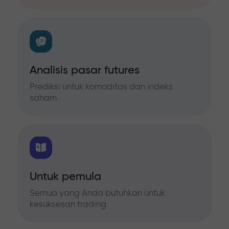
Analisis pasar futures
Prediksi untuk komoditas dan indeks
saham
Untuk pemula
Semua yang Anda butuhkan untuk
kesuksesan trading