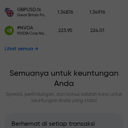
GBPUSD.fx
1.34876
1.34976
Great Britain Pound vs US Dollar
#NVDA
223.95
224.01
NVIDIA Corp Nasdaq Stock Exchange (Nasdaq) USD
Lihat semua
Semuanya untuk keuntungan
Anda
Spread, perlindungan, dan bonus adalah kunci untuk
keuntungan Anda yang stabil
Berhemat di setiap transaksi