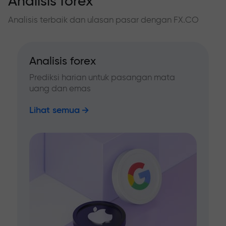
Analisis forex
Analisis terbaik dan ulasan pasar dengan FX.CO
Analisis forex
Prediksi harian untuk pasangan mata
uang dan emas
Lihat semua