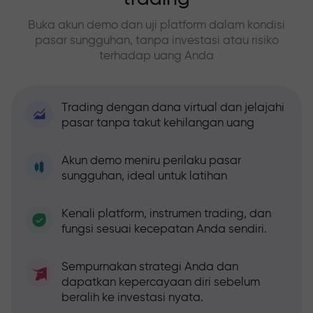
Buka akun demo dan uji platform dalam kondisi
pasar sungguhan, tanpa investasi atau risiko
terhadap uang Anda
Trading dengan dana virtual dan jelajahi
pasar tanpa takut kehilangan uang
Akun demo meniru perilaku pasar
sungguhan, ideal untuk latihan
Kenali platform, instrumen trading, dan
fungsi sesuai kecepatan Anda sendiri.
Sempurnakan strategi Anda dan
dapatkan kepercayaan diri sebelum
beralih ke investasi nyata.