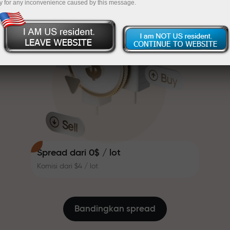
y for any inconvenience caused by this message.
sistem bonus yang membuat
InstaForex
Deposit ke akun Anda $333 — pilih hadiah senilai
trading semakin menarik. Setiap
klien InstaForex dapat menerima
hingga $1,500
bonus hingga 30% dari deposit
Trading bebas risiko — kami
mereka dan memanfaatkan
menjamin profit Anda
promosi serta penawaran spesial
lainnya.
Kecepatan balap dan trading
Bonus hingga X1000 — pengganda
memiliki nilai yang sama. Aleš
terbesar pada pasar
Loprais menghadirkan unsur-unsur
kecepatan dan disiplin ke dalam
dunia trading, bertindak sebagai
mitra yang menginspirasi klien
Spread dari 0$ / lot
untuk mencapai tujuan ambisius.
Komisi dari $4 / lot
Kami memberikan hadiah
sungguhan, bukan bonus atau
kode promo. Setiap klien
Bandingkan spread
InstaForex mendapatkan iPhone,
MacBook, atau perjalanan impian