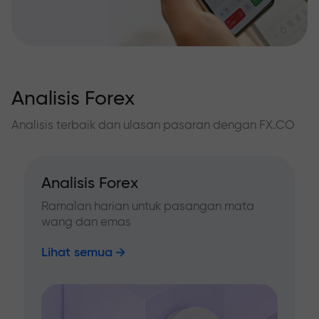
Analisis Forex
Analisis terbaik dan ulasan pasaran dengan FX.CO
Analisis Forex
Ramalan harian untuk pasangan mata
wang dan emas
Lihat semua