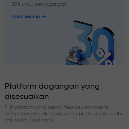
30% untuk perdagangan
Lihat semua
Platform dagangan yang
disesuaikan
Pilih platform yang cepat, fleksibel, dan mesra
pengguna yang dirancang untuk prestasi yang stabil
dan boleh dipercayai