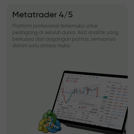
Metatrader 4/5
Platform profesional terkemuka untuk
pedagang di seluruh dunia. Alat analitik yang
berkuasa dan dagangan pantas, semuanya
dalam satu antara muka