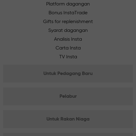
Platform dagangan
Bonus InstaTrade
Gifts for replenishment
Syarat dagangan
Analisis Insta
Carta Insta
TV Insta
Untuk Pedagang Baru
Pelabur
Untuk Rakan Niaga