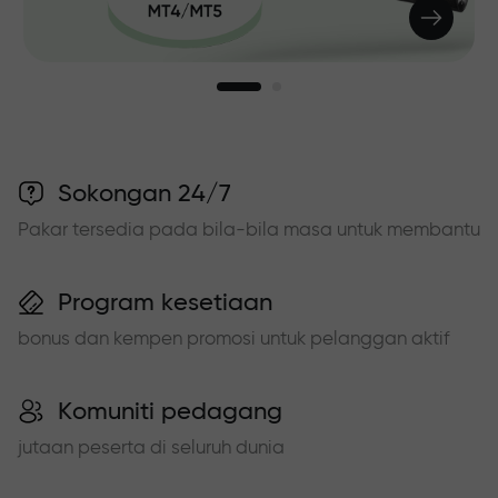
Sokongan 24/7
Pakar tersedia pada bila-bila masa untuk membantu
Program kesetiaan
bonus dan kempen promosi untuk pelanggan aktif
Komuniti pedagang
jutaan peserta di seluruh dunia