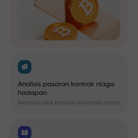
Analisis pasaran kontrak niaga
hadapan
Ramalan untuk komoditi dan indeks saham