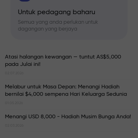
Untuk pedagang baharu
Semua yang anda perlukan untuk
dagangan yang berjaya
Atasi halangan kewangan — tuntut AS$5,000
pada Julai ini!
02.07.2026
Melabur untuk Masa Depan: Menangi Hadiah
bernilai $4,000 sempena Hari Keluarga Sedunia
01.05.2026
Menangi USD 8,000 - Hadiah Musim Bunga Anda!
02.03.2026