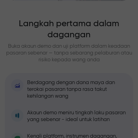
Langkah pertama dalam
dagangan
Buka akaun demo dan uji platform dalam keadaan
pasaran sebenar — tanpa sebarang pelaburan atau
risiko kepada wang anda
Berdagang dengan dana maya dan
terokai pasaran tanpa rasa takut
kehilangan wang
Akaun demo meniru tingkah laku pasaran
yang sebenar - ideal untuk latihan
Kenali platform, instrumen dagangan,