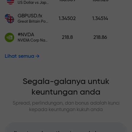
US Dollar vs Japanese Yen
GBPUSD.fx
1.34502
1.34514
Great Britain Pound vs US Dollar
#NVDA
218.8
218.86
NVIDIA Corp Nasdaq Stock Exchange (Nasdaq) USD
Lihat semua
Segala-galanya untuk
keuntungan anda
Spread, perlindungan, dan bonus adalah kunci
kepada keuntungan kukuh anda