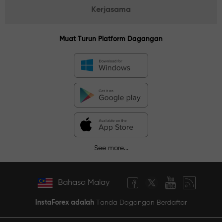
Kerjasama
Muat Turun Platform Dagangan
See more...
Bahasa Malay
InstaForex adalah
Tanda Dagangan Berdaftar