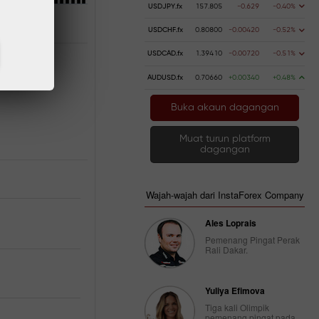
USDJPY.fx
157.805
-0.629
-0.40%
USDCHF.fx
0.80800
-0.00420
-0.52%
USDCAD.fx
1.39410
-0.00720
-0.51%
AUDUSD.fx
0.70660
+0.00340
+0.48%
Buka akaun dagangan
Muat turun platform
dagangan
Wajah-wajah dari InstaForex Company
Ales Loprais
Pemenang Pingat Perak
Rali Dakar.
Yuliya Efimova
Tiga kali Olimpik
pemenang pingat pada