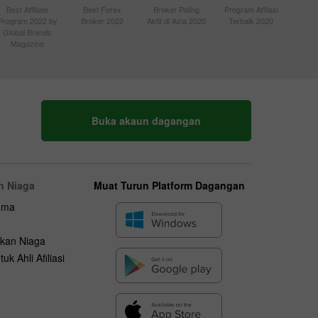
Best Affiliate
Best Forex
Broker Paling
Program Afiliasi
Program 2022 by
Broker 2022
Aktif di Asia 2020
Terbaik 2020
Global Brands
Magazine
Buka akaun dagangan
n Niaga
Muat Turun Platform Dagangan
ama
kan Niaga
uk Ahli Afiliasi