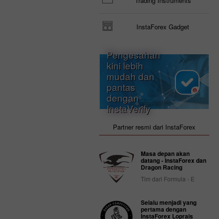
Trading Instruments
InstaForex Gadget
Pengesahan
kini lebih
mudah dan
pantas
dengan
InstaVerify
Partner resmi dari InstaForex
Masa depan akan
datang - InstaForex dan
Dragon Racing
Tim dari Formula - E
Selalu menjadi yang
pertama dengan
InstaForex Loprais