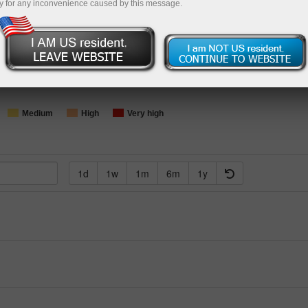
y for any inconvenience caused by this message.
Loading...
Medium
High
Very high
1d
1w
1m
6m
1y