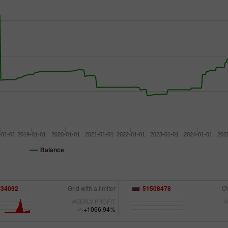
Bonus 30%
Chancy deposit
-01-01
2019-01-01
2020-01-01
2021-01-01
2022-01-01
2023-01-01
2024-01-01
202
Bonus Kelab InstaForex
Balance
508478
OVER HORIZON
72021997
WEEKLY PROFIT
W
+856.75%