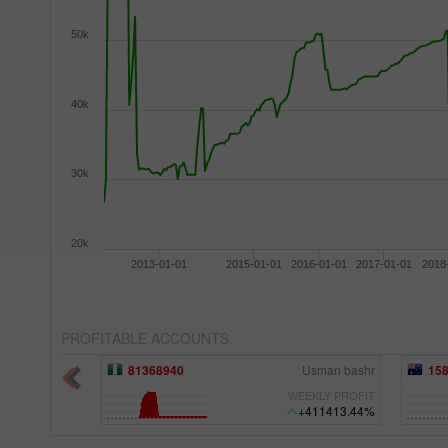
50k
40k
30k
20k
2013-01-01
2015-01-01
2016-01-01
2017-01-01
2018
PROFITABLE ACCOUNTS
Usman bashr
15834092
Grid with a limiter
51
EEKLY PROFIT
WEEKLY PROFIT
+411413.44%
+1066.94%