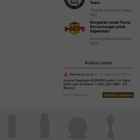
Team
Peserta resmi dari Dakar
rally
Bergairah untuk Forex,
Bersemangat untuk
Sepakbola!
Klub sepakbola terkenal
Italia
Analisis terbaik
Relevance up to
03:00 2026-08-21 UTC--4
Isyarat Dagangan EUR/USD pada 7-10 Ogos
2026: jual di bawah 1.1564 (200 EMA - 5/8
Murray)
09:05 2026-08-07
Technical analysis