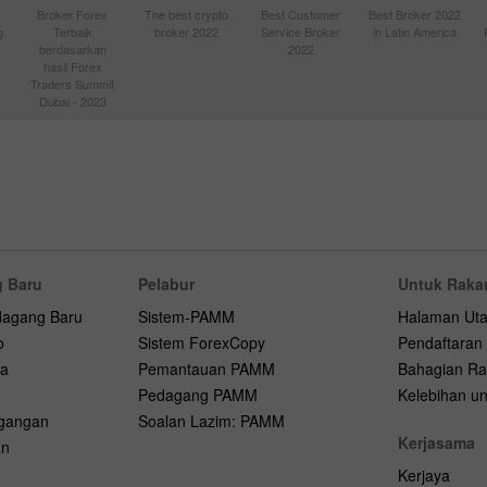
Broker Forex
The best crypto
Best Customer
Best Broker 2022
g
Terbaik
broker 2022
Service Broker
in Latin America
berdasarkan
2022
hasil Forex
Traders Summit
Dubai - 2023
 Baru
Pelabur
Untuk Raka
dagang Baru
Sistem-PAMM
Halaman Ut
o
Sistem ForexCopy
Pendaftaran
na
Pemantauan PAMM
Bahagian Ra
Pedagang PAMM
Kelebihan unt
agangan
Soalan Lazim: PAMM
Kerjasama
an
Kerjaya