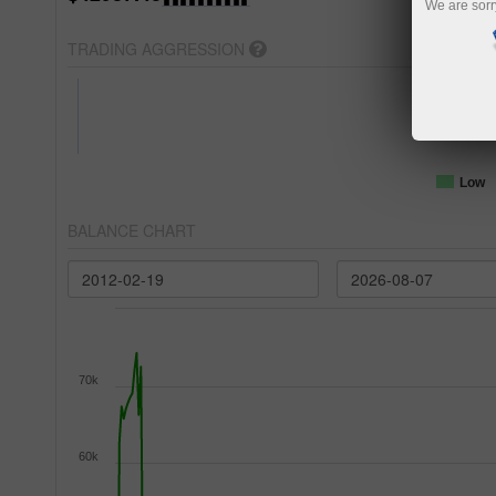
We are sorr
TRADING AGGRESSION
Low
BALANCE CHART
70k
60k