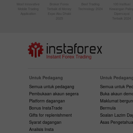
Most Innovative
Broker Forex
Best Trading
100 Institusi
Mobile Trading
Terbaik di Money
Technology 2024
Kewangan Palin
Application
Expo Abu Dhabi
Dipercayai
2025
Terbaik 2024
Untuk Pedagang
Untuk Pedagang
Semua untuk pedagang
Semua untuk Pe
Pembukaan akaun segera
Buka akaun dem
Platform dagangan
Maklumat bergu
Bonus InstaTrade
Bermula
Gifts for replenishment
Soalan Lazim D
Syarat dagangan
Asas Pengetahu
Analisis Insta