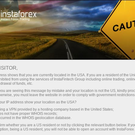
embukaan akaun segera
Platform dagangan
tuk Pedagang
Untuk Rakan
Untuk Pelabur
Kemp
Baru
Niaga
Akaun 5082655 - fxsystem 5082655
Buka akaun demo
ISITOR,
ess shows that you are currently located in the USA. If you are a resident of the Uni
ibited from using the services of InstaFintech Group including online trading, online
drawal of funds, etc.
k you are seeing this message by mistake and your location is not the US, kindly pro
herwise, you must leave the website in order to comply with government restrictions
ACCOUNT TYPE
ur IP address show your location as the USA?
PAMM
Inve
sing a VPN provided by a hosting company based in the United States;
oes not have proper WHOIS records;
occurred in the WHOIS geolocation database.
irm whether you are a US resident or not by clicking the relevant button below. If y
EQUITY
TOTAL PR
ption, being a US resident, you will not be able to open an account with InstaForex
41010.50
+10