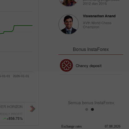
2012 dan 2016
Viswanathan Anand
XVth World Chess
Champion
Bonus InstaForex
Bonus 30%
Chancy deposit
5-01-01
2026-01-01
Bonus Kelab InstaForex
Semua bonus InstaForex
Diegohrocha
15900286
FULL TIME TRADER
82
EEKLY PROFIT
WEEKLY PROFIT
+521.92%
+487.87%