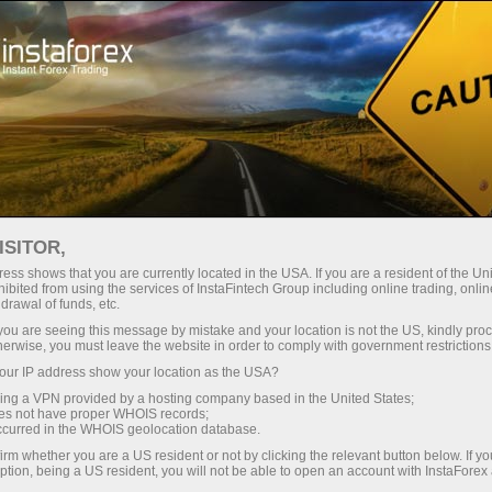
Mengenai InstaForex
InstaSport
Pasukan Loprais InstaForex
ISITOR,
ess shows that you are currently located in the USA. If you are a resident of the Uni
ibited from using the services of InstaFintech Group including online trading, online
drawal of funds, etc.
InstaForex Loprais
k you are seeing this message by mistake and your location is not the US, kindly pro
herwise, you must leave the website in order to comply with government restrictions
Team — Naib Juara
ur IP address show your location as the USA?
Rali Dakar!
sing a VPN provided by a hosting company based in the United States;
oes not have proper WHOIS records;
occurred in the WHOIS geolocation database.
Kekuatan, strategi, hasil!
irm whether you are a US resident or not by clicking the relevant button below. If y
ption, being a US resident, you will not be able to open an account with InstaForex