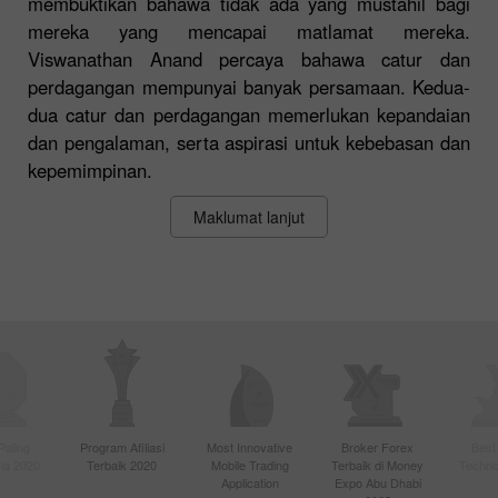
membuktikan bahawa tidak ada yang mustahil bagi
mereka yang mencapai matlamat mereka.
Viswanathan Anand percaya bahawa catur dan
perdagangan mempunyai banyak persamaan. Kedua-
dua catur dan perdagangan memerlukan kepandaian
dan pengalaman, serta aspirasi untuk kebebasan dan
kepemimpinan.
Maklumat lanjut
Paling
Program Afiliasi
Most Innovative
Broker Forex
Best
sia 2020
Terbaik 2020
Mobile Trading
Terbaik di Money
Techno
Application
Expo Abu Dhabi