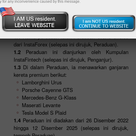
y for any inconvenience caused by this message.
dari InstaForex
1. Peruntukan Umum
1.1
Nama peraduan ialah Peraduan Grand Choice
dari InstaForex (selepas ini dirujuk, Peraduan).
1.2
Peraduan ini dianjurkan oleh Kumpulan
InstaFintech (selepas ini dirujuk, Penganjur).
1.3
Di dalam Peraduan, ia menawarkan ganjaran
kereta premium berikut:
Lamborghini Urus
Porsche Cayenne GTS
Mercedes-Benz G-Klass
Maserati Levante
Tesla Model S Plaid
1.4
Peraduan ini diadakan dari 26 Disember 2022
hingga 12 Disember 2025 (selepas ini dirujuk,
tempoh Peraduan).