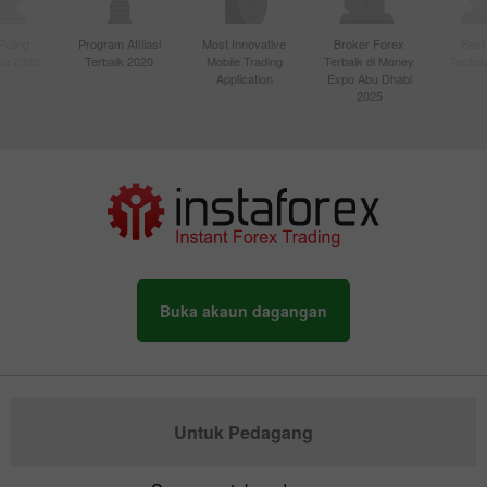
Paling
Program Afiliasi
Most Innovative
Broker Forex
Best
sia 2020
Terbaik 2020
Mobile Trading
Terbaik di Money
Techno
Application
Expo Abu Dhabi
2025
Buka akaun dagangan
Untuk Pedagang