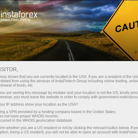
/
/
PERADUAN
Peraduan Grand Choice
ISITOR,
ess shows that you are currently located in the USA. If you are a resident of the Uni
Terma dan Syarat
ibited from using the services of InstaFintech Group including online trading, online
drawal of funds, etc.
k you are seeing this message by mistake and your location is not the US, kindly pro
Pembukaan akaun dagangan
herwise, you must leave the website in order to comply with government restrictions
ur IP address show your location as the USA?
Pembukaan akaun demo
sing a VPN provided by a hosting company based in the United States;
oes not have proper WHOIS records;
occurred in the WHOIS geolocation database.
irm whether you are a US resident or not by clicking the relevant button below. If y
Peraturan Peraduan Grand Choice
ption, being a US resident, you will not be able to open an account with InstaForex