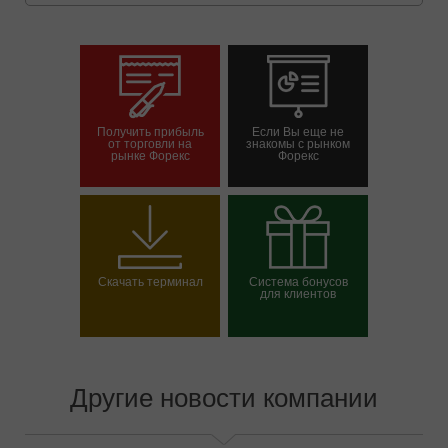
Получить прибыль
Если Вы еще не
от торговли на
знакомы с рынком
рынке Форекс
Форекс
Открыть торговый
Открыть демосчет
счет
Скачать терминал
Система бонусов
для клиентов
Выбрать свой бонус
Другие новости компании