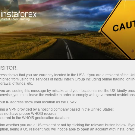
О компании
Новости компании
БРИТАНСКИЙ ЖУРНАЛ IIM
ISITOR,
НАЗВАЛ ИНСТАФОРЕКС
ess shows that you are currently located in the USA. If you are a resident of the Uni
ibited from using the services of InstaFintech Group including online trading, online
«ЛУЧШИМ
drawal of funds, etc.
k you are seeing this message by mistake and your location is not the US, kindly pro
БРОКЕРОМ-2022»
herwise, you must leave the website in order to comply with government restrictions
ur IP address show your location as the USA?
sing a VPN provided by a hosting company based in the United States;
oes not have proper WHOIS records;
occurred in the WHOIS geolocation database.
овый счет
irm whether you are a US resident or not by clicking the relevant button below. If y
ption, being a US resident, you will not be able to open an account with InstaForex