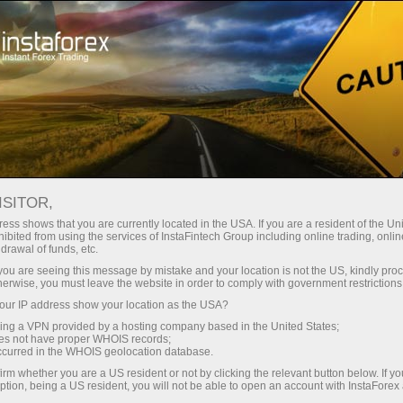
Минимальные
спреды — максимум выгоды
ISITOR,
ess shows that you are currently located in the USA. If you are a resident of the Uni
Бонус 30%
ibited from using the services of InstaFintech Group including online trading, online
С InstaForex вы получаете
drawal of funds, etc.
доступ к действительно
на каждый депозит
k you are seeing this message by mistake and your location is not the US, kindly pro
конкурентным возможностям:
herwise, you must leave the website in order to comply with government restrictions
кредитное плечо до 1:5000, одни
ur IP address show your location as the USA?
Скорость
из лучших спредов и комиссий
sing a VPN provided by a hosting company based in the United States;
на рынке, а также
oes not have proper WHOIS records;
в трейдинге и на трассе
occurred in the WHOIS geolocation database.
привлекательные условия для
irm whether you are a US resident or not by clicking the relevant button below. If y
торговли акциями и индексами
ption, being a US resident, you will not be able to open an account with InstaForex
Ваш личный джекпот подарков
Мы разработали бонусную