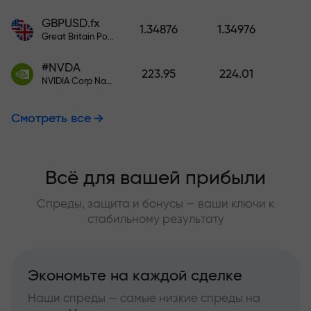
GBPUSD.fx
1.34876
1.34976
Great Britain Pound vs US Dollar
#NVDA
223.95
224.01
NVIDIA Corp Nasdaq Stock Exchange (Nasdaq) USD
Смотреть все
Всё для вашей прибыли
Спреды, защита и бонусы — ваши ключи к
стабильному результату
Экономьте на каждой сделке
Наши спреды — самые низкие спреды на