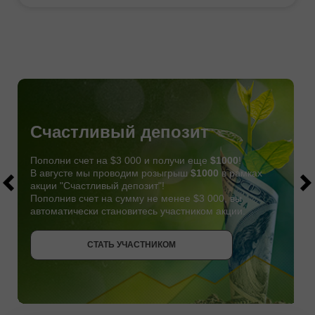
Счастливый депозит
Пополни счет на $3 000 и получи еще
$1000
!
В августе мы проводим розыгрыш
$1000
в рамках
акции "Счастливый депозит"!
Пополнив счет на сумму не менее $3 000, вы
автоматически становитесь участником акции.
СТАТЬ УЧАСТНИКОМ
СТАТЬ УЧАСТНИКОМ
ПОЛУЧИТЬ БОНУС
СТАТЬ УЧАСТНИКОМ