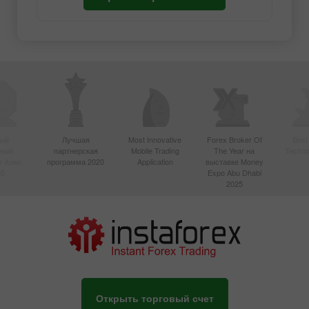
ый
Лучшая
Most Innovative
Forex Broker Of
Best
вный
партнерская
Mobile Trading
The Year на
Techno
в Азии
программа 2020
Application
выставке Money
20
Expo Abu Dhabi
2025
Открыть торговый счет