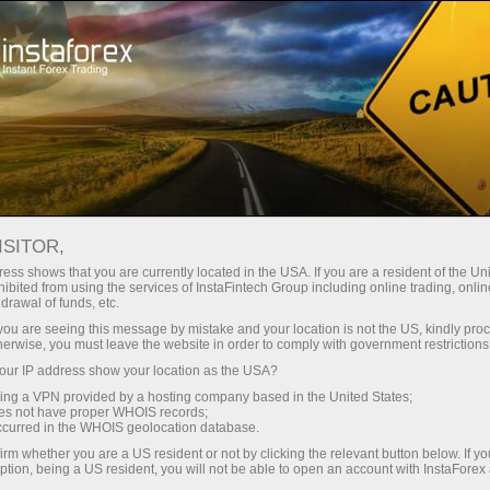
Трейдерам
Форекс аналитика
Фотоновости
ФОТОНОВОСТИ
ISITOR,
ess shows that you are currently located in the USA. If you are a resident of the Uni
ibited from using the services of InstaFintech Group including online trading, online
drawal of funds, etc.
k you are seeing this message by mistake and your location is not the US, kindly pro
счет
herwise, you must leave the website in order to comply with government restrictions
ur IP address show your location as the USA?
ет
sing a VPN provided by a hosting company based in the United States;
oes not have proper WHOIS records;
occurred in the WHOIS geolocation database.
irm whether you are a US resident or not by clicking the relevant button below. If y
ption, being a US resident, you will not be able to open an account with InstaForex