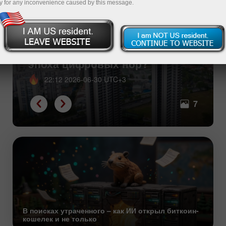
y for any inconvenience caused by this message.
Одиночество в кубе – грядет
эпоха цифровых нор?
22:12 2026-06-30 UTC+3
7
В поисках утраченного – как ИИ открыл биткоин-
кошелек и не только