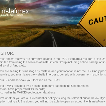
Трейдерам
Форекс-аналитика
ISITOR,
ess shows that you are currently located in the USA. If you are a resident of the Uni
ibited from using the services of InstaFintech Group including online trading, online
Форекс-аналитика
drawal of funds, etc.
k you are seeing this message by mistake and your location is not the US, kindly pro
herwise, you must leave the website in order to comply with government restrictions
Представляем вашему вниманию
ur IP address show your location as the USA?
ежедневно обновляемый раздел Форекс-
sing a VPN provided by a hosting company based in the United States;
аналитика, где вы найдете обзоры от
oes not have proper WHOIS records;
ведущих специалистов валютных рынков,
occurred in the WHOIS geolocation database.
актуальный мониторинг финансовой
irm whether you are a US resident or not by clicking the relevant button below. If y
информации
ption, being a US resident, you will not be able to open an account with InstaForex