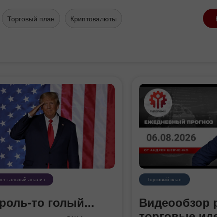
Торговый план
Криптовалюты
ентальный анализ
Торговый план
роль-то голый...
Видеообзор 
торговые ид