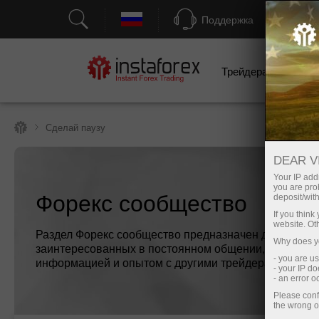
Поддержка
Трейдерам
Н
Сделай паузу
DEAR V
Your IP addr
you are proh
Форекс сообщество
deposit/with
If you thin
website. Ot
Раздел Форекс сообщество предназначен для трейде
Why does yo
заинтересованных в постоянном общении, обмене
- you are u
информацией и опытом с другими трейдерами.
- your IP d
- an error 
Please conf
the wrong o