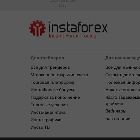
Expo Abu Dhabi
2025
Для трейдеров
Для начинающ
Все для трейдеров
Все для начина
Мгновенное открытие счета
Открыть демо-сч
Торговая платформа
Полезная инфо
ИнстаФорекс бонусы
Начать торговлю
Подарки за пополнение
Часто задаваем
трейдинг
Торговые условия
Вебинары
Инста-аналитика
База знаний
Инста-графики
Инста ТВ