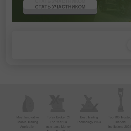
СТАТЬ УЧАСТНИКОМ
ПОЛУЧИТЬ БОНУС
СТАТЬ УЧАСТНИКОМ
Most Innovative
Forex Broker Of
Best Trading
Top 100 Truste
Mobile Trading
The Year на
Technology 2024
Financial
Application
выставке Money
Institutions 202