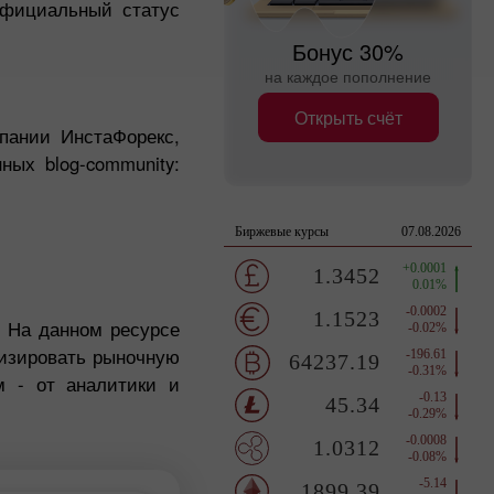
официальный статус
Бонус 30%
на каждое пополнение
Открыть счёт
ании ИнстаФорекс,
ых blog-community:
. На данном ресурсе
лизировать рыночную
м - от аналитики и