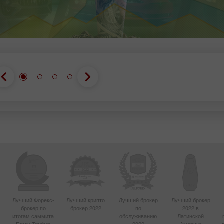
d
Лучший Форекс-
Лучший крипто
Лучший брокер
Лучший брокер
брокер по
брокер 2022
по
2022 в
4
итогам саммита
обслуживанию
Латинской