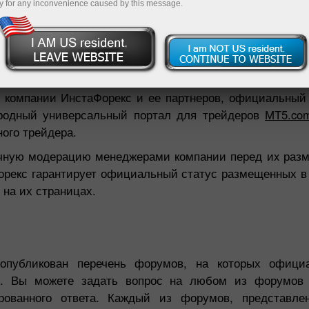
y for any inconvenience caused by this message.
овый счет
Открыть демосчет
ет различные коммуникационные ресурсы и направлен
компании ИнстаФорекс и ее партнеров, официальный 
ародный универсальный портал для трейдеров
МТ5.co
ого трейдера.
учную модерацию менеджерами компании перед иx раз
орекс гарантирует официальный статус размещенных в 
на их страницах.
опубликован перечень форумов, на которых официа
с. Вы можете задать вопрос на любом из форумов 
рованного ответа. Каждый из форумов, представле