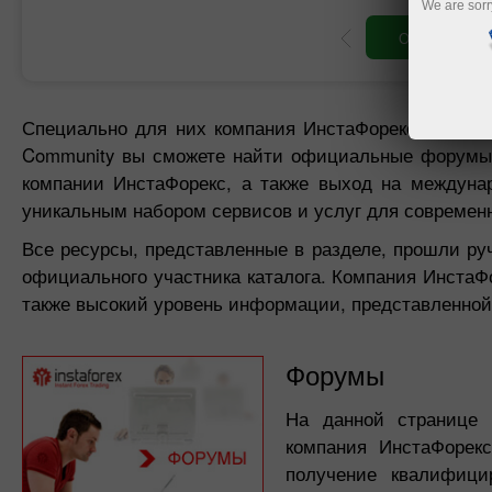
We are sorr
Открыть торг
Специально для них компания ИнстаФорекс развива
Community вы сможете найти официальные форумы 
компании ИнстаФорекс, а также выход на междун
уникальным набором сервисов и услуг для современн
Все ресурсы, представленные в разделе, прошли р
официального участника каталога. Компания ИнстаФ
также высокий уровень информации, представленной 
Форумы
На данной странице 
компания ИнстаФорек
получение квалифици