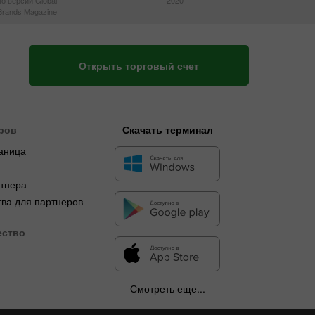
по версии Global
2020
Brands Magazine
Открыть торговый счет
ров
Скачать терминал
аница
я
ртнера
ва для партнеров
ество
Смотреть еще...