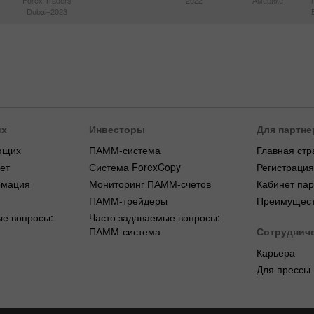
Forex Traders
2022
Америке
Dubai–2023
их
Инвесторы
Для партне
ющих
ПАММ-система
Главная стр
ет
Система ForexCopy
Регистраци
рмация
Мониторинг ПАММ-счетов
Кабинет па
ПАММ-трейдеры
Преимущест
ые вопросы:
Часто задаваемые вопросы:
ПАММ-система
Сотруднич
Карьера
Для прессы