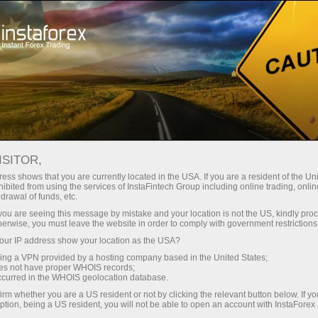
Открыть торговый счёт
Торговые платформы
ачинающим
Инвесторам
Партнерам
Промоа
ISITOR,
ess shows that you are currently located in the USA. If you are a resident of the Uni
ibited from using the services of InstaFintech Group including online trading, online
drawal of funds, etc.
k you are seeing this message by mistake and your location is not the US, kindly pro
herwise, you must leave the website in order to comply with government restrictions
ров,
ur IP address show your location as the USA?
sing a VPN provided by a hosting company based in the United States;
oes not have proper WHOIS records;
occurred in the WHOIS geolocation database.
irm whether you are a US resident or not by clicking the relevant button below. If y
ption, being a US resident, you will not be able to open an account with InstaForex