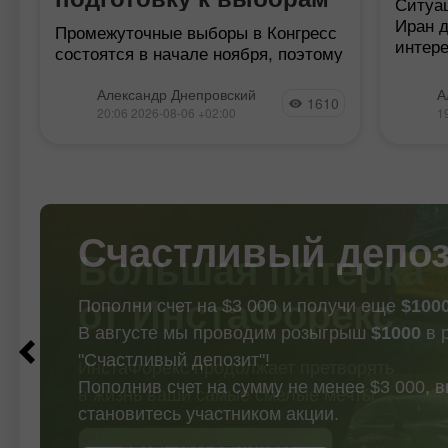
Ситуа
Иран д
Промежуточные выборы в Конгресс
интер
состоятся в начале ноября, поэтому
анонси
времени остается очень мало.
через 
Рейтинги Дональда Трампа
Александр Днепровский
А
1610
сделку
продолжают стремиться в
20:06 2026-08-06 +02:00
1
долже
отрицательную область, а война с
Ираном окончательно зашла в
тупик. Тегеран
Счастливый депо
Пополни счет на $3 000 и получи еще
$100
В августе мы проводим розыгрыш
$1000
в 
"Счастливый депозит"!
Пополнив счет на сумму не менее $3 000, 
становитесь участником акции.
СТАТЬ УЧАСТНИКОМ