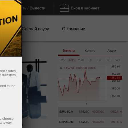
Пополнить / Вывести
Вход в кабинет
кции
Сделай паузу
О компании
Валюты
Крипто
Акции
M5
M15
M30
H1
H4
D1
W1
C
1
.
1
5
2
3
0
0
.
0
0
0
0
0
0
.
0
0
%
ted States,
 transfers,
ceed to the
.
EURUSD.fx
1.15230
-0.00020
-0.02%
ou choose
 anyway.
GBPUSD.fx
1.34540
-0.00010
-0.01%