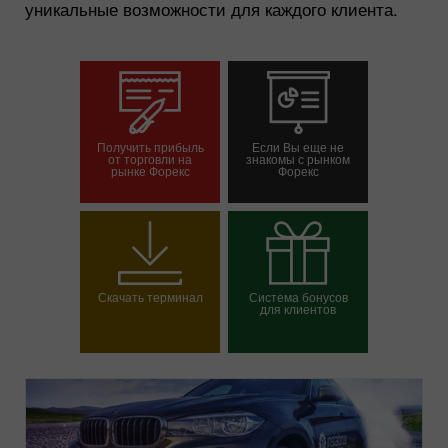
уникальные возможности для каждого клиента.
Получить прибыль
Если Вы еще не
от торговли на
знакомы с рынком
рынке Форекс
Форекс
Открыть торговый
Открыть демосчет
счет
Скачать терминал
Система бонусов
для клиентов
Выбрать свой бонус