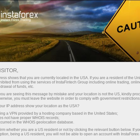
Промоакции
События
ISITOR,
Промопроекты
ess shows that you are currently located in the USA. If you are a resident of the Uni
ibited from using the services of InstaFintech Group including online trading, online
компании
drawal of funds, etc.
k you are seeing this message by mistake and your location is not the US, kindly pro
ИнстаФорекс
herwise, you must leave the website in order to comply with government restrictions
ur IP address show your location as the USA?
sing a VPN provided by a hosting company based in the United States;
Представляем различные промопроекты
oes not have proper WHOIS records;
ИнстаФорекс, которые могут заинтересовать
occurred in the WHOIS geolocation database.
клиентов, дать больше информации о
irm whether you are a US resident or not by clicking the relevant button below. If y
деятельности нашей компании, познакомить
ption, being a US resident, you will not be able to open an account with InstaForex