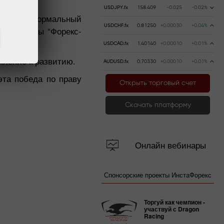
USDJPY.fx
158.409
-0.025
-0.02%
е просто формальный
USDCHF.fx
0.81250
+0.00030
+0.04%
ие награды “Форекс-
USDCAD.fx
1.40140
+0.00010
+0.01%
мление к развитию.
AUDUSD.fx
0.70330
+0.00010
+0.01%
эта победа по праву
Открыть торговый счет
Скачать платформу
Онлайн вебинары
Спонсорские проекты ИнстаФорекс
Торгуй как чемпион -
участвуй с Dragon
Racing