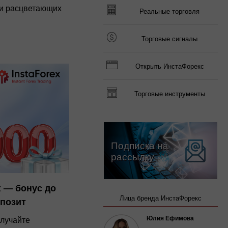
 и расцветающих
Реальные торговля
Торговые сигналы
Открыть ИнстаФорекс
Торговые инструменты
Подписка на
рассылку
x — бонус до
Лица бренда ИнстаФорекс
епозит
Юлия Ефимова
олучайте