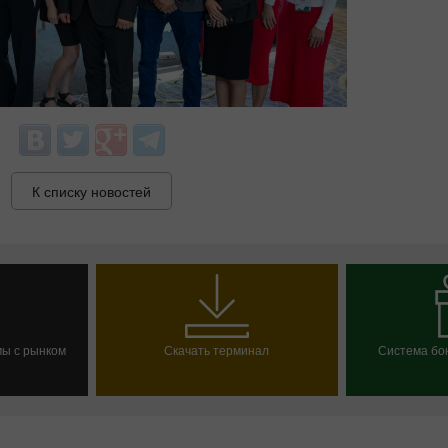
К списку новостей
мы с рынком
Скачать терминал
Система бон
Бонус 30%
Счастливый депозит
Клубный бонус
счет
Выбрат