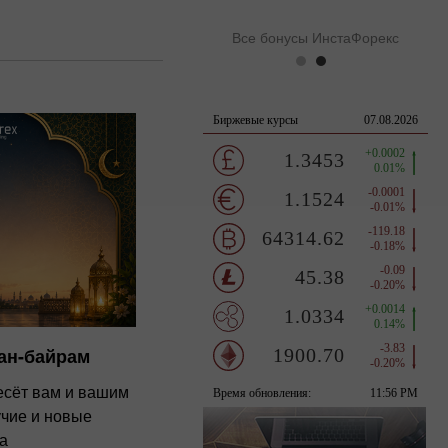
Все бонусы ИнстаФорекс
ан-байрам
несёт вам и вашим
учие и новые
а