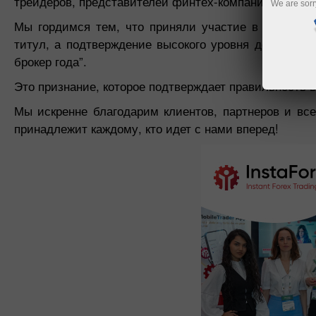
трейдеров, представителей финтех-компаний и меди
We are sorr
Мы гордимся тем, что приняли участие в выставке
титул, а подтверждение высокого уровня доверия и
брокер года”.
Это признание, которое подтверждает правильность в
Мы искренне благодарим клиентов, партнеров и все
принадлежит каждому, кто идет с нами вперед!