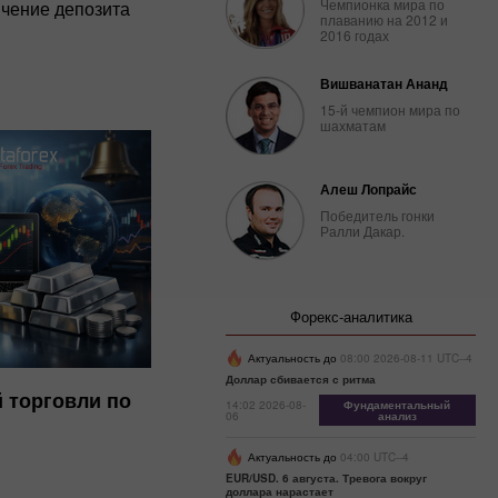
Чемпионка мира по
чение депозита
плаванию на 2012 и
2016 годах
Вишванатан Ананд
15-й чемпион мира по
шахматам
Алеш Лопрайс
Победитель гонки
Ралли Дакар.
Форекс-аналитика
Актуальность до
08:00 2026-08-11 UTC--4
Доллар сбивается с ритма
 торговли по
14:02 2026-08-
Фундаментальный
06
анализ
Актуальность до
04:00 UTC--4
EUR/USD. 6 августа. Тревога вокруг
доллара нарастает