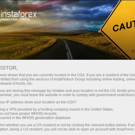
Открыть торговый счёт
Торговые платформы
ачинающим
Инвесторам
Партнерам
Промоа
МИИ
ISITOR,
ткрыть демосчет
ess shows that you are currently located in the USA. If you are a resident of the Uni
ibited from using the services of InstaFintech Group including online trading, online
drawal of funds, etc.
k you are seeing this message by mistake and your location is not the US, kindly pro
herwise, you must leave the website in order to comply with government restrictions
луженно входит в число лидеров мировой Форекс-инд
ur IP address show your location as the USA?
 “Форекс-брокер года”.
sing a VPN provided by a hosting company based in the United States;
oes not have proper WHOIS records;
occurred in the WHOIS geolocation database.
 международных событий в сфере трейдинга и фина
irm whether you are a US resident or not by clicking the relevant button below. If y
nal Exhibition Centre и собрало более 3000 участников,
ption, being a US resident, you will not be able to open an account with InstaForex