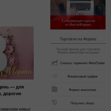
3 обучающих курсов
от ИнстаФорекс
Торговля на Форекс
Лучший брокер для торговли
Форекс-валютами на рынке
Скачать терминал MetaTrader
Финансовый график
день — для
Форекс-аналитика
, дорогие
Получить бонус
т символом новых