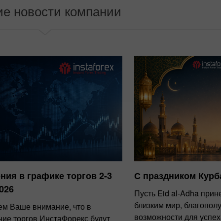
ие новости компании
ния в графике торгов 2-3
С праздником Курб
026
Пусть Eid al-Adha при
близким мир, благопол
м Ваше внимание, что в
возможности для успех
ние торгов ИнстаФорекс будут