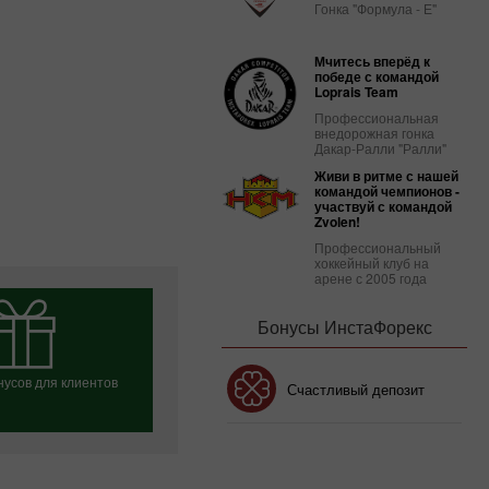
Гонка "Формула - Е"
Мчитесь вперёд к
победе с командой
Loprais Team
Профессиональная
внедорожная гонка
Дакар-Ралли "Ралли"
Живи в ритме с нашей
командой чемпионов -
участвуй с командой
Zvolen!
Профессиональный
хоккейный клуб на
арене с 2005 года
Бонусы ИнстаФорекс
усов для клиентов
Бонус 30%
Счастливый депозит
Клубный бонус
ь свой бонус