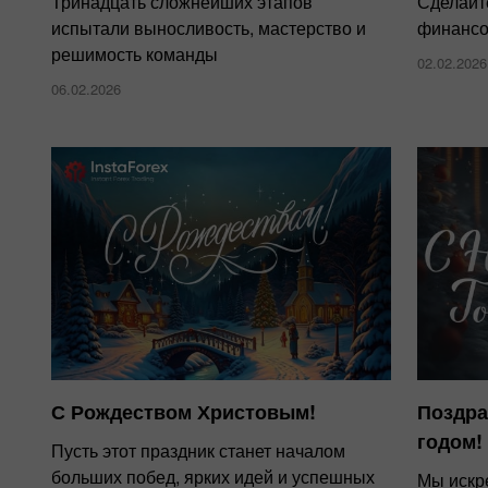
Тринадцать сложнейших этапов
Сделайт
испытали выносливость, мастерство и
финансо
решимость команды
02.02.2026
06.02.2026
С Рождеством Христовым!
Поздра
годом!
Пусть этот праздник станет началом
больших побед, ярких идей и успешных
Мы искре