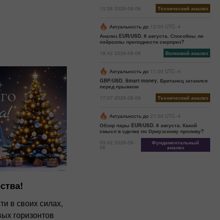
10:38 2026-08-06
Технический анализ
Актуальность до
12:00 UTC--4
Анализ EUR/USD. 6 августа. Способны ли
пэйроллы преподнести сюрприз?
18:42 2026-08-06
Волновой анализ
Актуальность до
11:00 UTC--4
GBP/USD. Smart money. Британец затаился
перед прыжком
17:07 2026-08-06
Технический анализ
Актуальность до
21:00 UTC--4
Обзор пары EUR/USD. 6 августа. Какой
смысл в сделке по Ормузскому проливу?
03:42 2026-08-
Фундаментальный
06
анализ
ства!
и в своих силах,
вых горизонтов