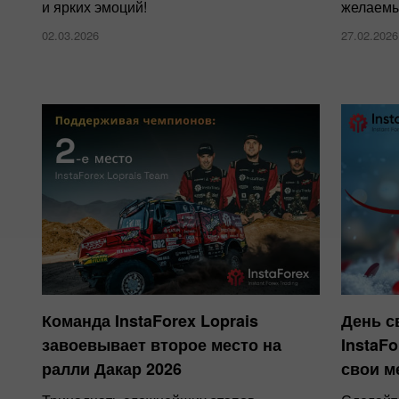
и ярких эмоций!
желаемы
02.03.2026
27.02.2026
Команда InstaForex Loprais
День с
завоевывает второе место на
InstaFo
ралли Дакар 2026
свои м