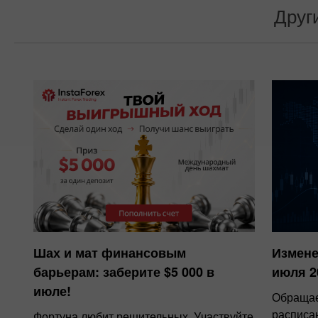
Друг
Шах и мат финансовым
Измене
барьерам: заберите $5 000 в
июля 2
июле!
Обращае
расписа
Фортуна любит решительных. Участвуйте