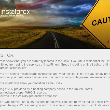
Открыть торговый счёт
Торговые платформы
ачинающим
Инвесторам
Партнерам
Промоа
ISITOR,
ess shows that you are currently located in the USA. If you are a resident of the Uni
ibited from using the services of InstaFintech Group including online trading, online
drawal of funds, etc.
ванных на
k you are seeing this message by mistake and your location is not the US, kindly pro
. Вы
herwise, you must leave the website in order to comply with government restrictions
м этапе
ur IP address show your location as the USA?
ия».
sing a VPN provided by a hosting company based in the United States;
oes not have proper WHOIS records;
occurred in the WHOIS geolocation database.
irm whether you are a US resident or not by clicking the relevant button below. If y
ption, being a US resident, you will not be able to open an account with InstaForex