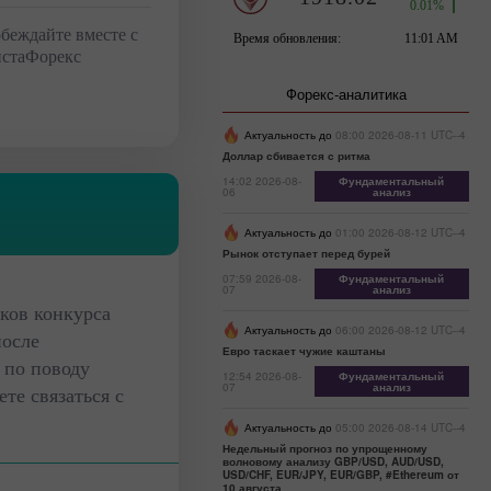
беждайте вместе с
стаФорекс
Форекс-аналитика
Актуальность до
08:00 2026-08-11 UTC--4
Доллар сбивается с ритма
14:02 2026-08-
Фундаментальный
06
анализ
Актуальность до
01:00 2026-08-12 UTC--4
Рынок отступает перед бурей
07:59 2026-08-
Фундаментальный
07
анализ
ков конкурса
Актуальность до
06:00 2026-08-12 UTC--4
после
Евро таскает чужие каштаны
 по поводу
12:54 2026-08-
Фундаментальный
07
анализ
те связаться с
Актуальность до
05:00 2026-08-14 UTC--4
Недельный прогноз по упрощенному
волновому анализу GBP/USD, AUD/USD,
USD/CHF, EUR/JPY, EUR/GBP, #Ethereum от
10 августа