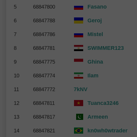
Fasano
5
68847800
Geroj
6
68847788
Mistel
7
68847786
SWIMMER123
8
68847781
Ghina
9
68847775
Ilam
10
68847774
7kNV
11
68847772
Tuanca3246
12
68847811
Armeen
13
68847817
kn0wh0wtrader
14
68847821