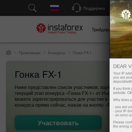
Поддержка
Трейдерам
Н
Промоакции
Конкурсы
Гонка FX-1
DEAR V
Гонка FX-1
Your IP addr
you are proh
deposit/with
Ниже представлен список участников, зарегистриро
If you thin
текущий этап конкурса «Гонка FX-1» от ИнстаФорекс
website. Ot
можете зарегистрироваться для участия в следующе
Why does yo
конкурса прямо сейчас, нажав на кнопку «Регистрац
- you are u
- your IP d
- an error 
Участвовать
Please conf
the wrong o