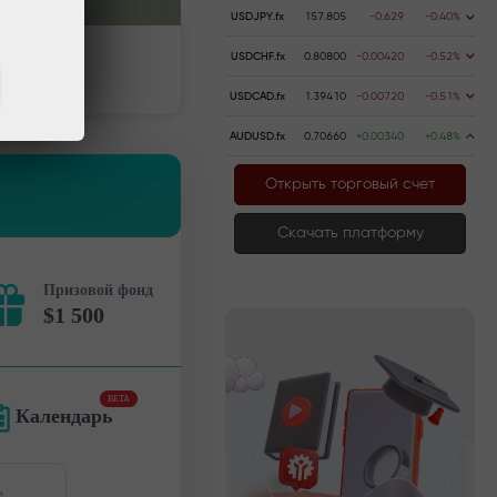
USDJPY.fx
157.805
-0.629
-0.40%
USDCHF.fx
0.80800
-0.00420
-0.52%
ь счёт
Вывести деньги
USDCAD.fx
1.39410
-0.00720
-0.51%
AUDUSD.fx
0.70660
+0.00340
+0.48%
Открыть торговый счет
Скачать платформу
Призовой фонд
$1 500
BETA
Календарь
е