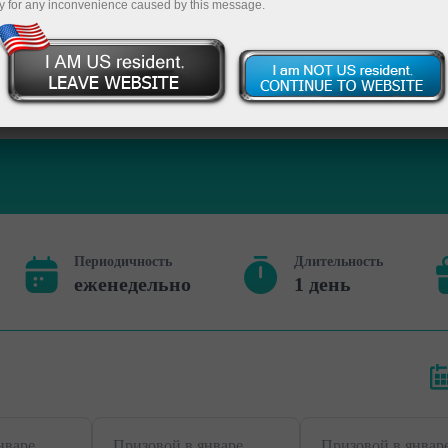
y for any inconvenience caused by this message.
Пополнит
Периодичность
Длительность
еженедельно
1 день
нваре
Призовой в январе
Призовой в январ