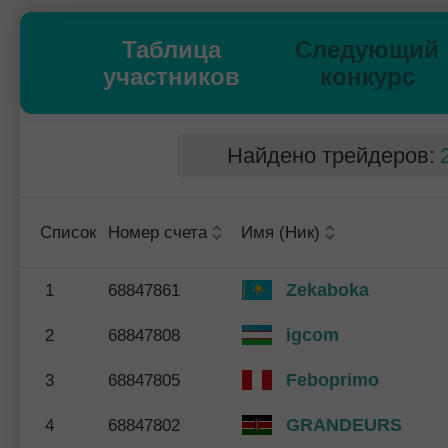
Таблица
Следующий
участников
конкурс
Найдено трейдеров:
Список
Номер счета
Имя (Ник)
Zekaboka
1
68847861
igcom
2
68847808
Feboprimo
3
68847805
GRANDEURS
4
68847802