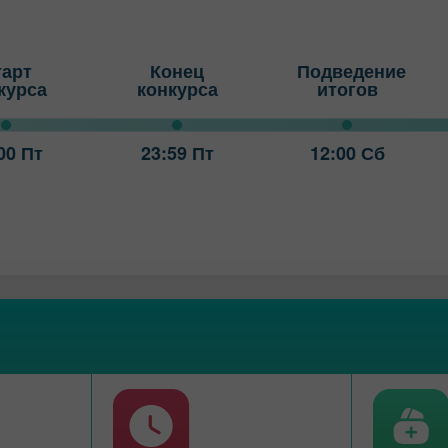
тарт
Конец
Подведение
курса
конкурса
итогов
00 Пт
23:59 Пт
12:00 Сб
Открыть
Открыть
торговый
реальный счёт