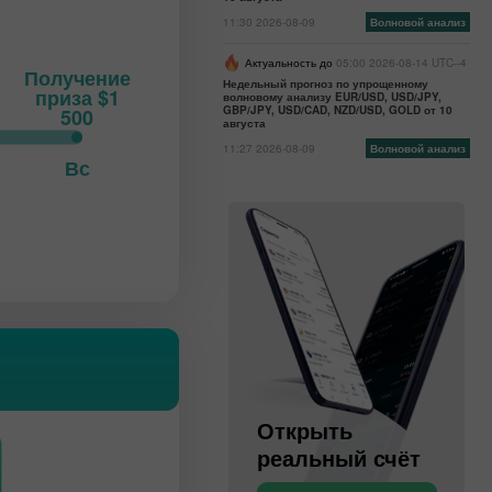
11:30 2026-08-09
Волновой анализ
Актуальность до
05:00 2026-08-14 UTC--4
Получение
Недельный прогноз по упрощенному
приза $1
волновому анализу EUR/USD, USD/JPY,
GBP/JPY, USD/CAD, NZD/USD, GOLD от 10
500
августа
11:27 2026-08-09
Волновой анализ
Вс
Открыть
Открыть
торговый
реальный счёт