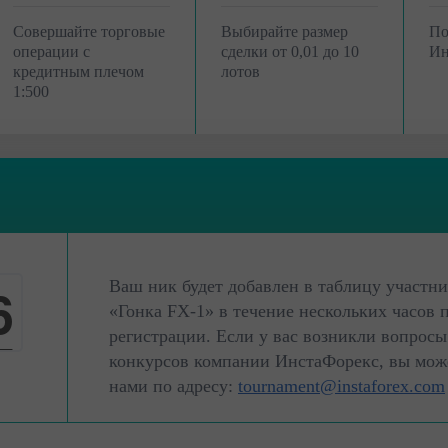
Совершайте торговые
Выбирайте размер
По
операции с
сделки от 0,01 до 10
Ин
кредитным плечом
лотов
1:500
Ваш ник будет добавлен в таблицу участни
5
«Гонка FX-1» в течение нескольких часов 
регистрации. Если у вас возникли вопросы
6
конкурсов компании ИнстаФорекс, вы може
нами по адресу:
tournament@instaforex.com