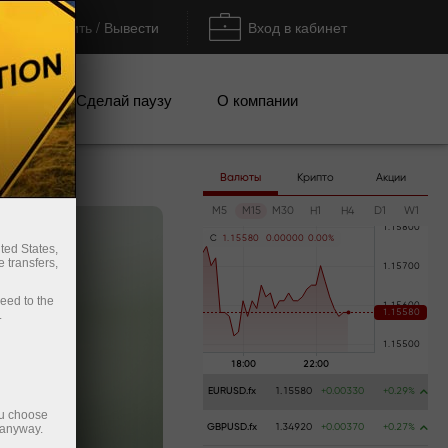
Пополнить / Вывести
Вход в кабинет
кции
Сделай паузу
О компании
Валюты
Крипто
Акции
M5
M15
M30
H1
H4
D1
W1
C
1
.
1
5
5
8
0
0
.
0
0
0
0
0
0
.
0
0
%
ted States,
 transfers,
ceed to the
.
EURUSD.fx
1.15580
+0.00330
+0.29%
ou choose
 anyway.
GBPUSD.fx
1.34920
+0.00370
+0.27%