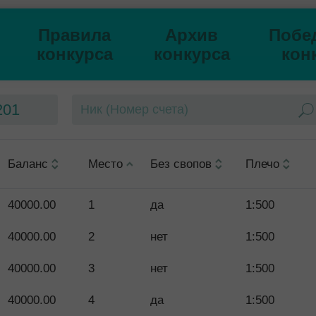
Правила
Архив
Побе
конкурса
конкурса
кон
201
Баланс
Место
Без свопов
Плечо
40000.00
1
да
1:500
40000.00
2
нет
1:500
40000.00
3
нет
1:500
40000.00
4
да
1:500