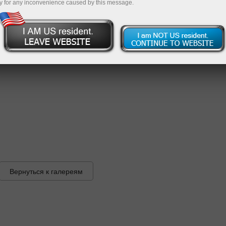
y for any inconvenience caused by this message.
Вернуться к галереям