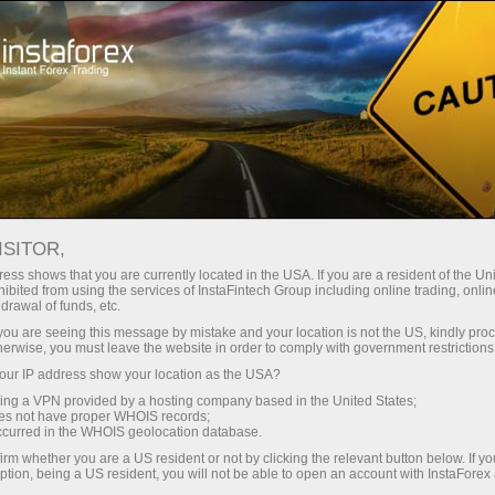
Открыть торговый счёт
Торговые платформы
ачинающим
Инвесторам
Партнерам
Промоа
лерея Loprais Team
REX
ISITOR,
ткрыть демосчет
УТЬ 2017
ess shows that you are currently located in the USA. If you are a resident of the Uni
ibited from using the services of InstaFintech Group including online trading, online
drawal of funds, etc.
k you are seeing this message by mistake and your location is not the US, kindly pro
herwise, you must leave the website in order to comply with government restrictions
ur IP address show your location as the USA?
sing a VPN provided by a hosting company based in the United States;
oes not have proper WHOIS records;
occurred in the WHOIS geolocation database.
irm whether you are a US resident or not by clicking the relevant button below. If y
ption, being a US resident, you will not be able to open an account with InstaForex