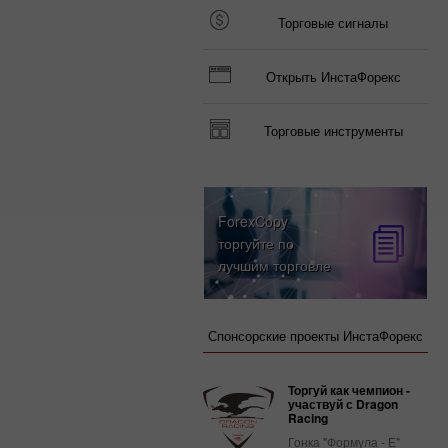
Торговые сигналы
Открыть ИнстаФорекс
Торговые инструменты
ForexCopy
торгуйте по
лучшим торговле
Спонсорские проекты ИнстаФорекс
Торгуй как чемпион -
участвуй с Dragon
Racing
Гонка "Формула - Е"