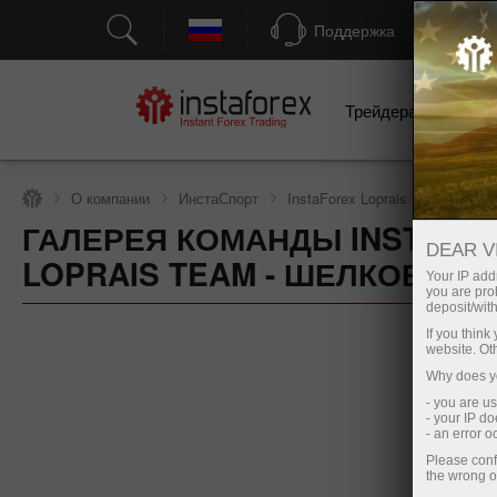
Поддержка
Трейдерам
Н
О компании
ИнстаСпорт
InstaForex Loprais Team
Га
ГАЛЕРЕЯ КОМАНДЫ INSTAFO
DEAR V
Открыть торговый счет
О
LOPRAIS TEAM - ШЕЛКОВЫЙ П
Your IP addr
you are proh
deposit/with
If you thin
website. Ot
Why does yo
- you are u
- your IP d
- an error 
Please conf
the wrong o