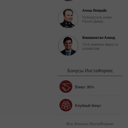
Алеш Лопрайс
Победитель гонки
Ралли Дакар.
Вишванатан Ананд
15-й чемпион мира по
шахматам
Бонусы ИнстаФорекс
Счастливый депозит
Бонус 30%
Клубный бонус
Все бонусы ИнстаФорекс