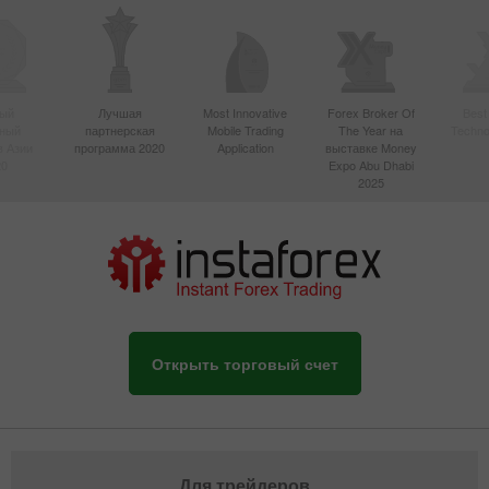
ый
Лучшая
Most Innovative
Forex Broker Of
Best
вный
партнерская
Mobile Trading
The Year на
Techno
в Азии
программа 2020
Application
выставке Money
20
Expo Abu Dhabi
2025
Открыть торговый счет
Для трейдеров