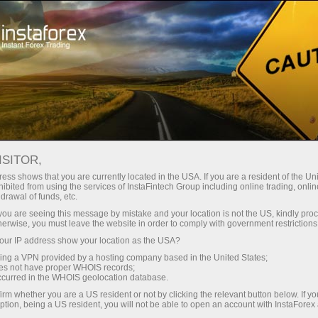
Начинающим
База знаний
Что такое паттерны в трейдинге, и как их использовать в
торговле?
ISITOR,
ess shows that you are currently located in the USA. If you are a resident of the Uni
ibited from using the services of InstaFintech Group including online trading, online
27.09.2021 10:47
drawal of funds, etc.
k you are seeing this message by mistake and your location is not the US, kindly pro
Что такое паттерны в трейдинге, и
herwise, you must leave the website in order to comply with government restrictions
как их использовать в торговле?
ur IP address show your location as the USA?
sing a VPN provided by a hosting company based in the United States;
oes not have proper WHOIS records;
occurred in the WHOIS geolocation database.
irm whether you are a US resident or not by clicking the relevant button below. If y
ption, being a US resident, you will not be able to open an account with InstaForex
Чашки с ручками, блюдца, алмазы, гэпы,