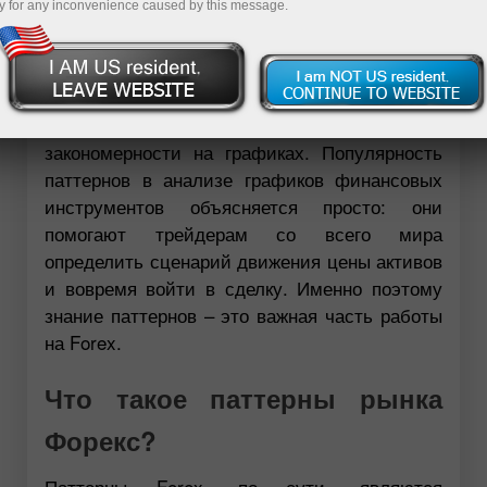
y for any inconvenience caused by this message.
вымпелы и шипы, треугольники и свечи – это
далеко не полный список паттернов Форекс.
Новичков все эти названия пугают и путают,
а эксперты финансовых рынков настойчиво
продолжают выискивать новые
закономерности на графиках. Популярность
паттернов в анализе графиков финансовых
инструментов объясняется просто: они
помогают трейдерам со всего мира
определить сценарий движения цены активов
и вовремя войти в сделку. Именно поэтому
знание паттернов – это важная часть работы
на Forex.
Что такое паттерны рынка
Форекс?
Паттерны Forex, по сути, являются