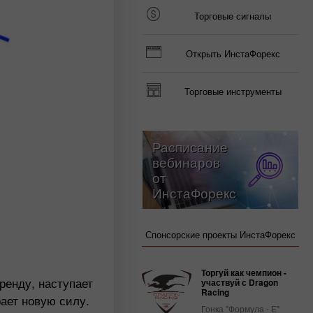
Торговые сигналы
Открыть ИнстаФорекс
Торговые инструменты
Расписание
вебинаров
от
ИнстаФорекс
Спонсорские проекты ИнстаФорекс
Торгуй как чемпион -
ренду, наступает
участвуй с Dragon
Racing
рает новую силу.
Гонка "Формула - Е"