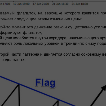
ываемый флагшток, на верхушке которого крепится пр
отражает следующие этапы изменения цены:
кой-то момент это движение резко и существенно усили
, формируют флагшток;
рой цена колеблется внутри коридора, напоминающего пр
лняют роль локальных уровней в трейдинге: снизу подд
орой части паттерна и двигается согласно основному ве
продолжается.