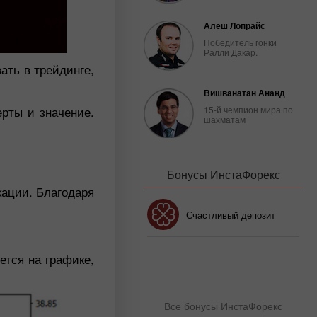
Алеш Лопрайс
Победитель гонки
Ралли Дакар.
ать в трейдинге,
Вишванатан Ананд
ерты и значение.
15-й чемпион мира по
шахматам
Бонусы ИнстаФорекс
кации. Благодаря
Бонус 30%
Счастливый депозит
ется на графике,
Клубный бонус
Все бонусы ИнстаФорекс