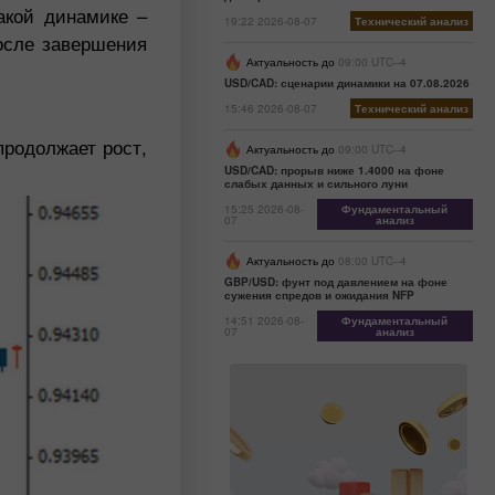
акой динамике –
19:22 2026-08-07
Технический анализ
осле завершения
Актуальность до
09:00 UTC--4
USD/CAD: сценарии динамики на 07.08.2026
15:46 2026-08-07
Технический анализ
продолжает рост,
Актуальность до
09:00 UTC--4
USD/CAD: прорыв ниже 1.4000 на фоне
слабых данных и сильного луни
15:25 2026-08-
Фундаментальный
07
анализ
Актуальность до
08:00 UTC--4
GBP/USD: фунт под давлением на фоне
сужения спредов и ожидания NFP
14:51 2026-08-
Фундаментальный
07
анализ