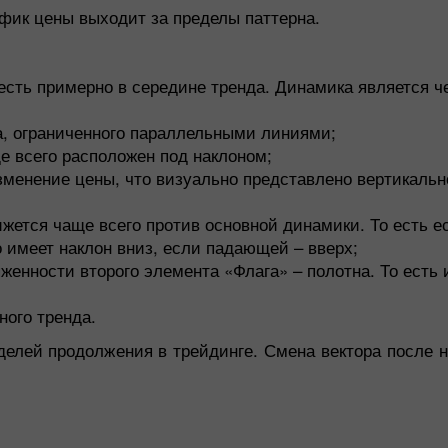
афик цены выходит за пределы паттерна.
есть примерно в середине тренда. Динамика является че
а, ограниченного параллельными линиями;
е всего расположен под наклоном;
зменение цены, что визуально представлено вертикальн
жется чаще всего против основной динамики. То есть е
 имеет наклон вниз, если падающей – вверх;
женности второго элемента «Флага» – полотна. То есть
ого тренда.
елей продолжения в трейдинге. Смена вектора после 