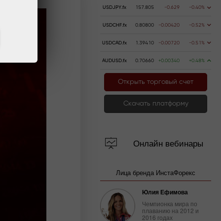
USDJPY.fx
157.805
-0.629
-0.40%
USDCHF.fx
0.80800
-0.00420
-0.52%
USDCAD.fx
1.39410
-0.00720
-0.51%
AUDUSD.fx
0.70660
+0.00340
+0.48%
Открыть торговый счет
Скачать платформу
Онлайн вебинары
Лица бренда ИнстаФорекс
Юлия Ефимова
Чемпионка мира по
плаванию на 2012 и
2016 годах