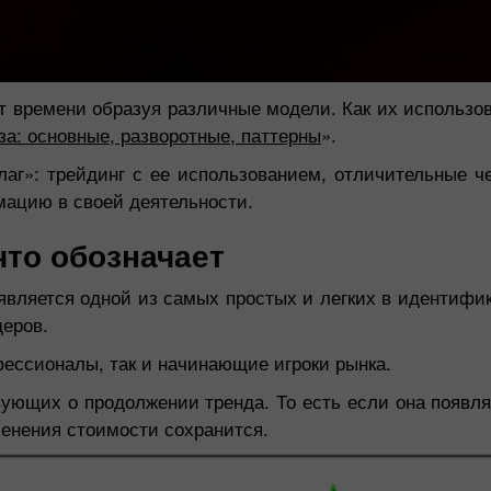
т времени образуя различные модели. Как их использов
за: основные, разворотные, паттерны
».
аг»: трейдинг с ее использованием, отличительные ч
мацию в своей деятельности.
что обозначает
 является одной из самых простых и легких в идентифи
деров.
Бонус 30%
Счастливый депозит
фессионалы, так и начинающие игроки рынка.
вующих о продолжении тренда. То есть если она появля
Клубный бонус
менения стоимости сохранится.