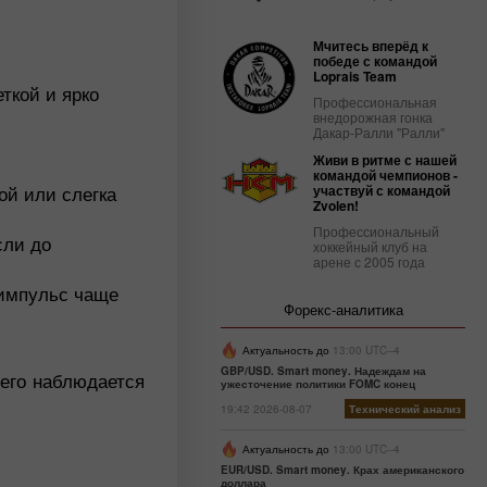
Мчитесь вперёд к
победе с командой
Loprais Team
ткой и ярко
Профессиональная
внедорожная гонка
Дакар-Ралли "Ралли"
Живи в ритме с нашей
командой чемпионов -
ой или слегка
участвуй с командой
Zvolen!
Профессиональный
сли до
хоккейный клуб на
арене с 2005 года
 импульс чаще
Форекс-аналитика
Актуальность до
13:00 UTC--4
GBP/USD. Smart money. Надеждам на
него наблюдается
ужесточение политики FOMC конец
19:42 2026-08-07
Технический анализ
Актуальность до
13:00 UTC--4
EUR/USD. Smart money. Крах американского
доллара