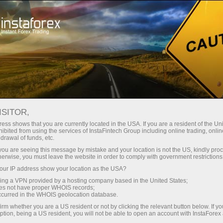
Открыть торговый счёт
Торговые платформы
ачинающим
Инвесторам
Партнерам
Промоа
 техническом анализе
ISITOR,
ess shows that you are currently located in the USA. If you are a resident of the Uni
09.08.2022 08:44
ibited from using the services of InstaFintech Group including online trading, online
drawal of funds, etc.
трейдинг при техническом анализе
k you are seeing this message by mistake and your location is not the US, kindly pro
herwise, you must leave the website in order to comply with government restrictions
ur IP address show your location as the USA?
 демосчет
sing a VPN provided by a hosting company based in the United States;
oes not have proper WHOIS records;
occurred in the WHOIS geolocation database.
irm whether you are a US resident or not by clicking the relevant button below. If y
ption, being a US resident, you will not be able to open an account with InstaForex