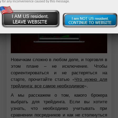
y for any inconvenience caused by this message.
Новичкам сложно в любом деле, и торговля в
этом плане – не исключение. Чтобы
сориентироваться и не растеряться на
старте, прочитайте статью «
Что нужно для
трейдинга: все самое необходимое
».
А мы расскажем о том, какого брокера
выбрать для трейдинга. Если вы хотите
узнать, что необходимо учитывать при
сравнении посредников и как не столкнуться