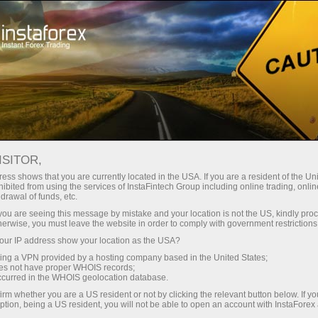
Начинающим
База знаний
Какого брокера выбрать для трейдинга?
ISITOR,
ess shows that you are currently located in the USA. If you are a resident of the Uni
22.12.2022 16:31
ibited from using the services of InstaFintech Group including online trading, online
drawal of funds, etc.
Какого брокера выбрать для
k you are seeing this message by mistake and your location is not the US, kindly pro
herwise, you must leave the website in order to comply with government restrictions
трейдинга?
ur IP address show your location as the USA?
sing a VPN provided by a hosting company based in the United States;
oes not have proper WHOIS records;
occurred in the WHOIS geolocation database.
irm whether you are a US resident or not by clicking the relevant button below. If y
ption, being a US resident, you will not be able to open an account with InstaForex