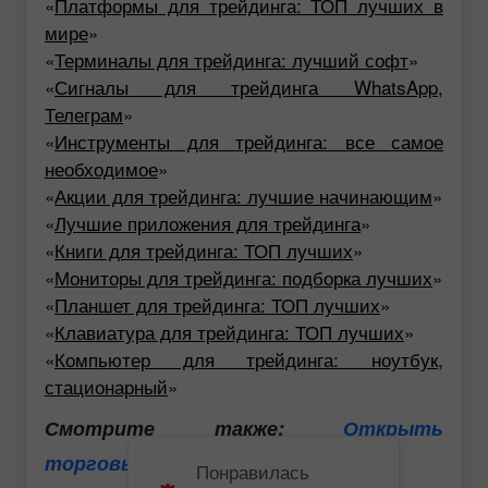
«
Платформы для трейдинга: ТОП лучших в
мире
»
«
Терминалы для трейдинга: лучший софт
»
«
Сигналы для трейдинга WhatsApp,
Телеграм
»
«
Инструменты для трейдинга: все самое
необходимое
»
«
Акции для трейдинга: лучшие начинающим
»
«
Лучшие приложения для трейдинга
»
«
Книги для трейдинга: ТОП лучших
»
«
Мониторы для трейдинга: подборка лучших
»
«
Планшет для трейдинга: ТОП лучших
»
«
Клавиатура для трейдинга: ТОП лучших
»
«
Компьютер для трейдинга: ноутбук,
стационарный
»
Смотрите также:
Открыть
торговый счет уже сейчас
Понравилась