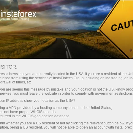
Начинающим
База знаний
График баров (Open-High-Low-Close)
ISITOR,
ess shows that you are currently located in the USA. If you are a resident of the Uni
22.12.2022 15:42
ibited from using the services of InstaFintech Group including online trading, online
drawal of funds, etc.
График баров (Open-High-Low-Close)
k you are seeing this message by mistake and your location is not the US, kindly pro
herwise, you must leave the website in order to comply with government restrictions
ur IP address show your location as the USA?
sing a VPN provided by a hosting company based in the United States;
oes not have proper WHOIS records;
occurred in the WHOIS geolocation database.
irm whether you are a US resident or not by clicking the relevant button below. If y
ption, being a US resident, you will not be able to open an account with InstaForex