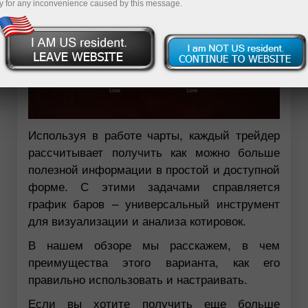
y for any inconvenience caused by this message.
Используя в работе чарты, каждый трейдер
рассчитывает получить как можно больше
полезной информации в простой и доступной
форме. С этими задачами справляется
график баров – универсальный инструмент
для визуализации и анализа котировок.
В нашем обзоре мы расскажем, в чем
преимущества этого варианта, как его
правильно использовать и настраивать.
Если вы хотите получить еще больше