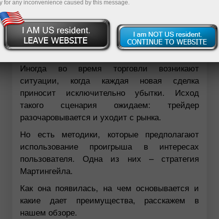
y for any inconvenience caused by this message.
Иногда во время торговли возникают
ситуации, когда каждая новая сделка
приносит исключительно убытки. Исход
такого сценария ожидаем: трейдер
разочаровывается и уходит с рынка.
Но есть методики, которые предполагают
использование проигрыша в интересах
пользователя. Одна из них – стратегия
Мартингейла.
Как она появилась, на чем основывается и
какие дает преимущества, расскажем в
нашем обзоре.