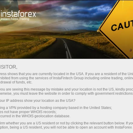
Начинающим
База знаний
Стратегия Мартингейла
ISITOR,
11.01.2024 11:25
ess shows that you are currently located in the USA. If you are a resident of the Uni
ibited from using the services of InstaFintech Group including online trading, online
Стратегия Мартингейла
drawal of funds, etc.
k you are seeing this message by mistake and your location is not the US, kindly pro
herwise, you must leave the website in order to comply with government restrictions
ur IP address show your location as the USA?
sing a VPN provided by a hosting company based in the United States;
oes not have proper WHOIS records;
occurred in the WHOIS geolocation database.
irm whether you are a US resident or not by clicking the relevant button below. If y
ption, being a US resident, you will not be able to open an account with InstaForex