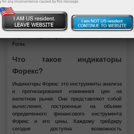
y for any inconvenience caused by this message.
опытные трейдеры порой не могут
предсказать, как поведут себя котировки в
следующий момент. Что уж говорить о
новичках рынка… Однако выход есть! И имя
ему – индикаторы технического анализа
Forex.
Что такое индикаторы
Форекс?
Индикаторы Форекс это инструменты анализа
и прогнозирования изменения цен на
валютном рынке. Они представляют собой
вычисления, построенные на объеме
определенного финансового инструмента
Форекс и его цены. Каждому трейдеру
сегодня доступна возможность