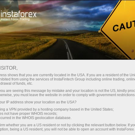
Начинающим
База знаний
Фомо трейдинг
ISITOR,
09.09.2023 21:23
ess shows that you are currently located in the USA. If you are a resident of the Uni
ibited from using the services of InstaFintech Group including online trading, online
Фомо трейдинг
drawal of funds, etc.
k you are seeing this message by mistake and your location is not the US, kindly pro
herwise, you must leave the website in order to comply with government restrictions
ur IP address show your location as the USA?
sing a VPN provided by a hosting company based in the United States;
oes not have proper WHOIS records;
occurred in the WHOIS geolocation database.
irm whether you are a US resident or not by clicking the relevant button below. If y
ption, being a US resident, you will not be able to open an account with InstaForex