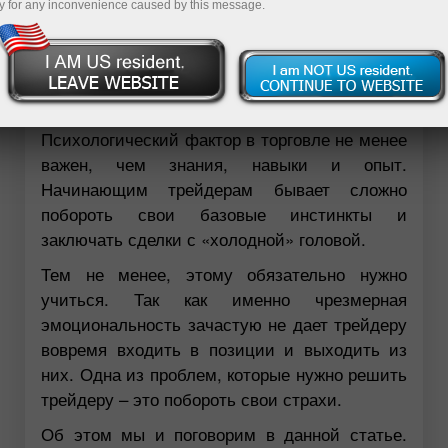
y for any inconvenience caused by this message.
Психологический фактор в торговле не менее
важен, чем знания, навыки и опыт.
Начинающим трейдерам бывает сложно
побороть свои базовые инстинкты и
заключать сделки с «холодной» головой.
Тем не менее, этому обязательно нужно
учиться. Так как именно чрезмерная
эмоциональность зачастую не дает трейдеру
вовремя входить в позиции и выходить из
них. Одна из проблем, которые нужно решить
трейдеру – это побороть свои страхи.
Об этом мы и поговорим в данной статье.