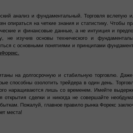
еский анализ и фундаментальный. Торговля вслепую и
ен опираться на четкие знания и статистику. Чтобы п
ические и финансовые данные, а не интуиция и предп
у, не изучив основы технического и фундаменталь
иться с основными понятиями и принципами фундамент
аФорекс.
итаны на долгосрочную и стабильную торговлю. Даж
рые способны озолотить трейдера в один день. Торговл
рого наращиваются лишь со временем. Имейте выдержк
я открытия сделки и никогда не совершайте необдум
быткам. Пожалуй, главное правило рынка Форекс заключ
ет места!