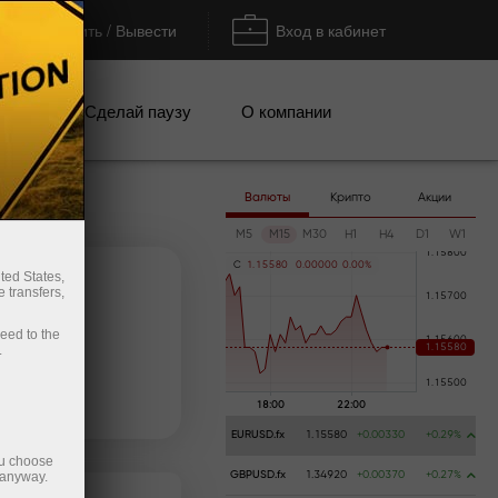
Пополнить / Вывести
Вход в кабинет
кции
Сделай паузу
О компании
Валюты
Крипто
Акции
M5
M15
M30
H1
H4
D1
W1
C
1
.
1
5
5
8
0
0
.
0
0
0
0
0
0
.
0
0
%
ted States,
 transfers,
ceed to the
.
ь счёт
Вывести деньги
EURUSD.fx
1.15580
+0.00330
+0.29%
ou choose
 anyway.
GBPUSD.fx
1.34920
+0.00370
+0.27%