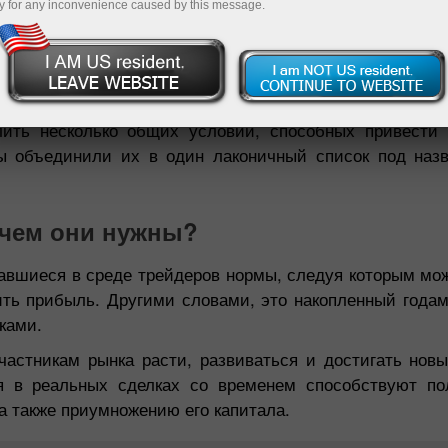
y for any inconvenience caused by this message.
нающие трейдеры черпают информацию о рынке Forex и
ов. Видеоуроки на YouTube, интервью с акулами ва
т экспертный контент хаотично и не особенно вдумчиво
то-то рабочее и эффективное из путаницы и нагроможд
лить несколько общих условий, способных привести
ы объединили их в один лаконичный список под наз
ачем они нужны?
авшиеся в среде трейдеров нормы, следуя которым мо
ить прибыль. Другими словами, это накопленный годам
ками.
частникам рынка расти, развиваться и достигать новы
я в реальных сделках со временем способствуют п
а также приумножению его капитала.