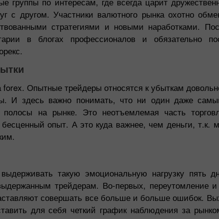
ые группы по интересам, где всегда царит дружествен
уг с другом. Участники валютного рынка охотно обме
твованными стратегиями и новыми наработками. По
тарии в блогах профессионалов и обязательно по
орекс.
бытки
 forex. Опытные трейдеры относятся к убыткам довольно
ы. И здесь важно понимать, что ни один даже сам
 полосы на рынке. Это неотъемлемая часть торговл
бесценный опыт. А это куда важнее, чем деньги, т.к. 
ким.
 выдерживать такую эмоциональную нагрузку пять д
выдержанным трейдерам. Во-первых, переутомление и
заставляют совершать все больше и больше ошибок. Вы
ставить для себя четкий график наблюдения за рынком