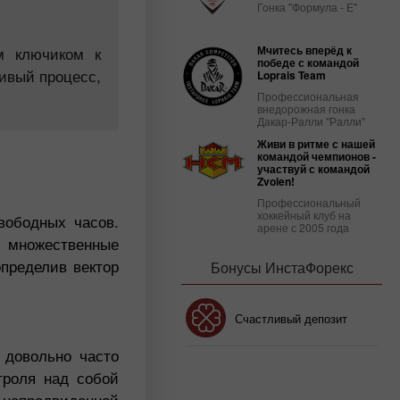
Гонка "Формула - Е"
м ключиком к
Мчитесь вперёд к
победе с командой
ивый процесс,
Loprais Team
Профессиональная
внедорожная гонка
Дакар-Ралли "Ралли"
Живи в ритме с нашей
командой чемпионов -
участвуй с командой
Zvolen!
Профессиональный
хоккейный клуб на
вободных часов.
арене с 2005 года
ь множественные
определив вектор
Бонусы ИнстаФорекс
Бонус 30%
Счастливый депозит
 довольно часто
троля над собой
Клубный бонус
непредвиденной