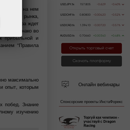
USDJPY.fx
157.805
-0.629
-0.40%
 торговле на нем
лютного рынка,
USDCHF.fx
0.80800
-0.00420
-0.52%
 – трейдера ждет
USDCAD.fx
1.39410
-0.00720
-0.51%
ений. Однако во
 к прибыльной и
AUDUSD.fx
0.70660
+0.00340
+0.48%
ванием “Правила
Открыть торговый счет
Скачать платформу
жно максимально
Онлайн вебинары
и опыт, которым
Спонсорские проекты ИнстаФорекс
х побед. Знание
олному изучению
Торгуй как чемпион -
участвуй с Dragon
Racing