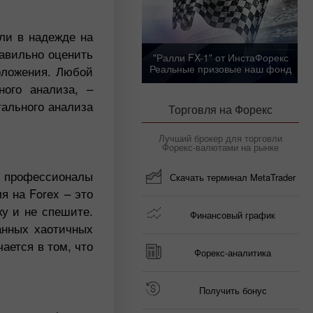
ли в надежде на
равильно оценить
"Ралли FX-1" от ИнстаФорекс
Реальные призовые наш фонд
оложения. Любой
ного анализа, –
ального анализа
Торговля на Форекс
Лучший брокер для торговли
Форекс-валютами на рынке
е профессионалы
Скачать терминал MetaTrader
я на Forex – это
у и не спешите.
Финансовый график
анных хаотичных
ается в том, что
Форекс-аналитика
Получить бонус