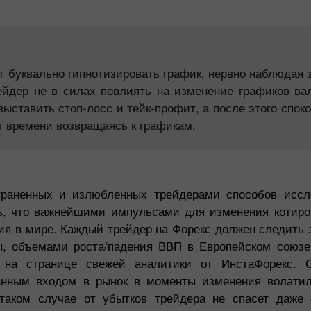
ют буквально гипнотизировать график, нервно наблюдая
ейдер не в силах повлиять на изменение графиков ва
ыставить стоп-лосс и тейк-профит, а после этого спок
т времени возвращаясь к графикам.
траненных и излюбленных трейдерами способов иссл
ть, что важнейшими импульсами для изменения котиро
ия в мире. Каждый трейдер на Форекс должен следить
ы, объемами роста/падения ВВП в Европейском союз
е на странице
свежей аналитики от ИнстаФорекс
. 
анным входом в рынок в моменты изменения волати
таком случае от убытков трейдера не спасет даже