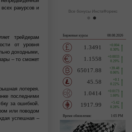
 всех ракурсов и
Все бонусы ИнстаФорекс
ляет трейдерам
ости от уровня
ально доходными,
пары – то сможет
грышная лотерея.
ынке последними
ибку за ошибкой.
аром или поводом
ждая успешная –