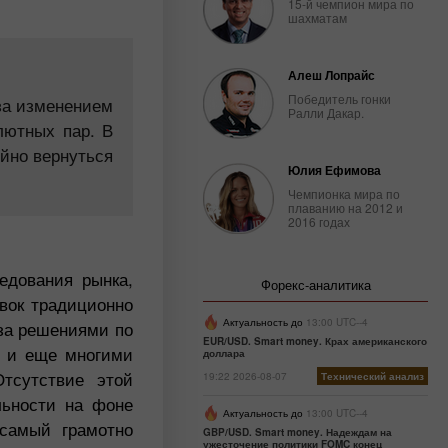
15-й чемпион мира по
шахматам
Алеш Лопрайс
Победитель гонки
 за изменением
Ралли Дакар.
лютных пар. В
ойно вернуться
Юлия Ефимова
Чемпионка мира по
плаванию на 2012 и
2016 годах
едования рынка,
Форекс-аналитика
вок традиционно
Актуальность до
13:00 UTC--4
 за решениями по
EUR/USD. Smart money. Крах американского
е и еще многими
доллара
Отсутствие этой
19:22 2026-08-07
Технический анализ
льности на фоне
Актуальность до
13:00 UTC--4
 самый грамотно
GBP/USD. Smart money. Надеждам на
ужесточение политики FOMC конец