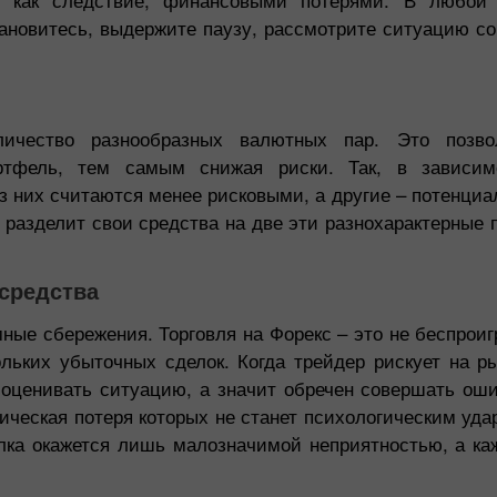
тановитесь, выдержите паузу, рассмотрите ситуацию со
личество разнообразных валютных пар. Это позво
ртфель, тем самым снижая риски. Так, в зависим
из них считаются менее рисковыми, а другие – потенци
 разделит свои средства на две эти разнохарактерные 
 средства
мные сбережения. Торговля на Форекс – это не беспрои
льких убыточных сделок. Когда трейдер рискует на р
 оценивать ситуацию, а значит обречен совершать ош
тическая потеря которых не станет психологическим уд
лка окажется лишь малозначимой неприятностью, а ка