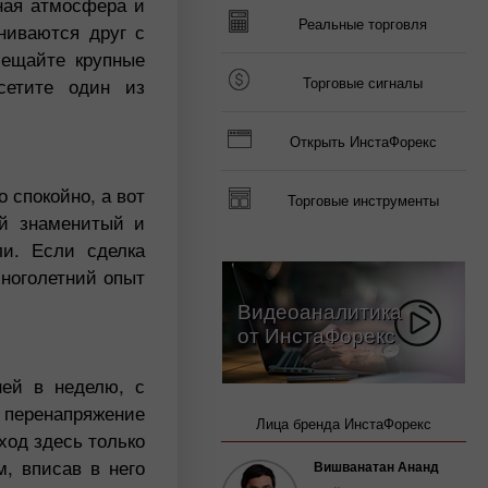
ная атмосфера и
Реальные торговля
ниваются друг с
сещайте крупные
сетите один из
Торговые сигналы
Открыть ИнстаФорекс
 спокойно, а вот
Торговые инструменты
ый знаменитый и
и. Если сделка
многолетний опыт
Видеоаналитика
от ИнстаФорекс
ней в неделю, с
 перенапряжение
Лица бренда ИнстаФорекс
ход здесь только
, вписав в него
Вишванатан Ананд