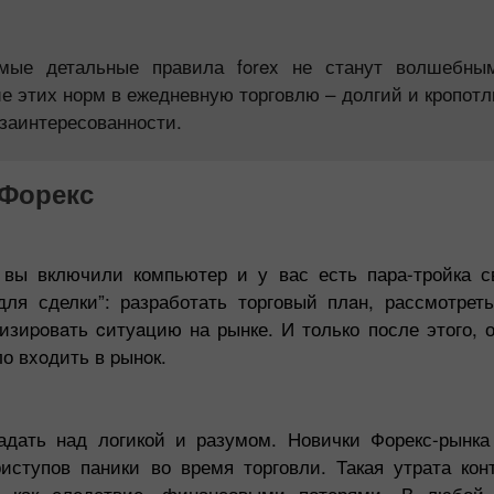
амые детальные правила forex не станут волшебны
е этих норм в ежедневную торговлю – долгий и кропотл
заинтересованности.
 Форекс
 вы включили компьютер и у вас есть пара-тройка с
ля сделки”: разработать торговый плaн, рассмотрет
зиpoвaть cитуaцию на рынке. И только после этого, 
о вxoдить в pынoк.
Бонус 30%
Счастливый депозит
адать над логикой и разумом. Новички Форекс-рынка
иступов паники во время торговли. Такая утрата кон
Клубный бонус
 как следствие, финансовыми потерями. В любой 