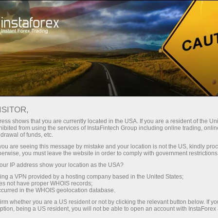
Открыть торговый счёт
Торговые платформы
ачинающим
Инвесторам
Партнерам
Промоа
орговли
ISITOR,
ess shows that you are currently located in the USA. If you are a resident of the Uni
27.09.2021 10:45
ibited from using the services of InstaFintech Group including online trading, online
drawal of funds, etc.
ых правил Форекс-торговли
k you are seeing this message by mistake and your location is not the US, kindly pro
herwise, you must leave the website in order to comply with government restrictions
ur IP address show your location as the USA?
Пополнит
sing a VPN provided by a hosting company based in the United States;
oes not have proper WHOIS records;
occurred in the WHOIS geolocation database.
irm whether you are a US resident or not by clicking the relevant button below. If y
ption, being a US resident, you will not be able to open an account with InstaForex