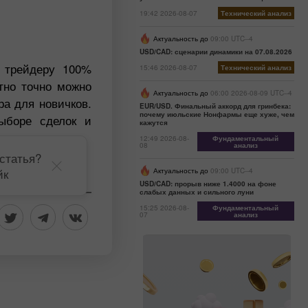
19:42 2026-08-07
Технический анализ
Актуальность до
09:00 UTC--4
USD/CAD: сценарии динамики на 07.08.2026
ь трейдеру 100%
15:46 2026-08-07
Технический анализ
тно точно можно
Актуальность до
06:00 2026-08-09 UTC--4
ра для новичков.
EUR/USD. Финальный аккорд для гринбека:
почему июльские Нонфармы еще хуже, чем
ыборе сделок и
кажутся
12:49 2026-08-
Фундаментальный
08
анализ
статья?
йк
Актуальность до
09:00 UTC--4
USD/CAD: прорыв ниже 1.4000 на фоне
слабых данных и сильного луни
15:25 2026-08-
Фундаментальный
07
анализ