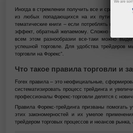
We are sorr
Иногда в стремлении получить все и сразу начи
из любых попадающихся на их пути источник
тематические книги – если потреблять весь это
эффект, обратный желаемому. Сложно создать ч
всем этом разнообразии все-таки можно выде
успешной торговле. Для удобства трейдеров м
торговли на Форекс”.
Что такое правила торговли и з
Forex правила – это неофициальные, сформиров
систематизировать процесс трейдинга и увелич
профессионалы Форекс-торговли делятся с нович
Правила Форекс-трейдинга призваны помогать у
этих закономерностей и их умелое применени
трейдером торговых процессов и нюансов рынка, 