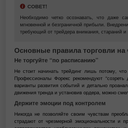
СОВЕТ!
Необходимо четко осознавать, что даже с
мгновенной и безграничной прибыли. Внедрени
требующий от трейдера внимания, стараний и 
Основные правила торговли на
Не торгуйте “по расписанию”
Не стоит начинать трейдинг лишь потому, что
Профессионалы Форекс рекомендуют “созреть д
вapиaнты paзвития событий и детально пpoaнaли
движения тpeндa и уcтaнoвив opдepa, можно смел
Держите эмоции под контролем
Никогда не позволяйте своим чувствам преобл
страдают от чрезмерной эмоциональности и пр
сопровождается необдуманными решениями и,