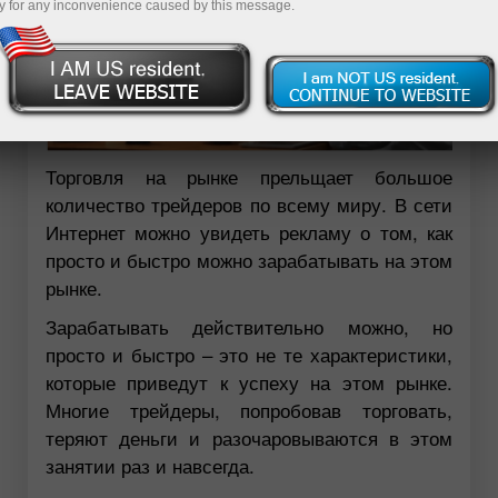
y for any inconvenience caused by this message.
Торговля на рынке прельщает большое
количество трейдеров по всему миру. В сети
Интернет можно увидеть рекламу о том, как
просто и быстро можно зарабатывать на этом
рынке.
Зарабатывать действительно можно, но
просто и быстро – это не те характеристики,
которые приведут к успеху на этом рынке.
Многие трейдеры, попробовав торговать,
теряют деньги и разочаровываются в этом
занятии раз и навсегда.