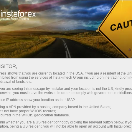
Начинающим
База знаний
Формы и методы торговли
ISITOR,
ess shows that you are currently located in the USA. If you are a resident of the Uni
23.01.2024 14:38
ibited from using the services of InstaFintech Group including online trading, online
drawal of funds, etc.
Формы и методы торговли
k you are seeing this message by mistake and your location is not the US, kindly pro
herwise, you must leave the website in order to comply with government restrictions
ur IP address show your location as the USA?
sing a VPN provided by a hosting company based in the United States;
oes not have proper WHOIS records;
occurred in the WHOIS geolocation database.
irm whether you are a US resident or not by clicking the relevant button below. If y
ption, being a US resident, you will not be able to open an account with InstaForex