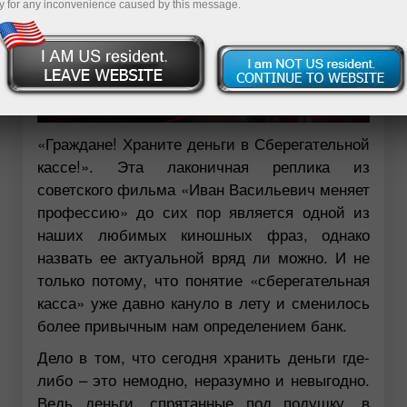
y for any inconvenience caused by this message.
«Граждане! Храните деньги в Сберегательной
кассе!». Эта лаконичная реплика из
советского фильма «Иван Васильевич меняет
профессию» до сих пор является одной из
наших любимых киношных фраз, однако
назвать ее актуальной вряд ли можно. И не
только потому, что понятие «сберегательная
касса» уже давно кануло в лету и сменилось
более привычным нам определением банк.
Дело в том, что сегодня хранить деньги где-
либо – это немодно, неразумно и невыгодно.
Ведь деньги, спрятанные под подушку, в