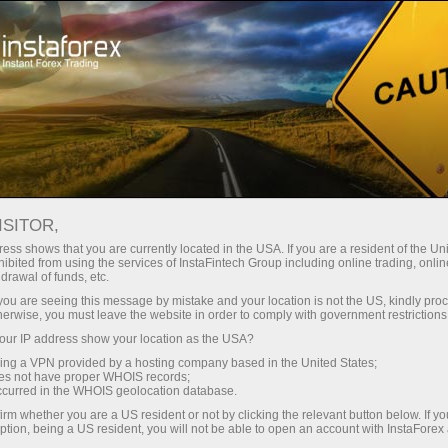
Начинающим
База знаний
Инвестиции в недвижимость
ISITOR,
ess shows that you are currently located in the USA. If you are a resident of the Uni
30.03.2024 01:41
ibited from using the services of InstaFintech Group including online trading, online
drawal of funds, etc.
Инвестиции в недвижимость
k you are seeing this message by mistake and your location is not the US, kindly pro
herwise, you must leave the website in order to comply with government restrictions
ur IP address show your location as the USA?
sing a VPN provided by a hosting company based in the United States;
oes not have proper WHOIS records;
occurred in the WHOIS geolocation database.
irm whether you are a US resident or not by clicking the relevant button below. If y
ption, being a US resident, you will not be able to open an account with InstaForex